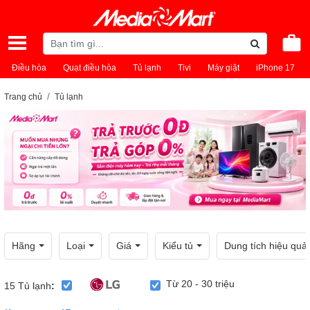
Điều hòa
Quạt điều hòa
Tủ lạnh
Tivi
Máy giặt
iPhone 17
Trang chủ
Tủ lạnh
Hãng
Loại
Giá
Kiểu tủ
Dung tích hiệu quả
Từ 20 - 30 triệu
15
Tủ lạnh
: