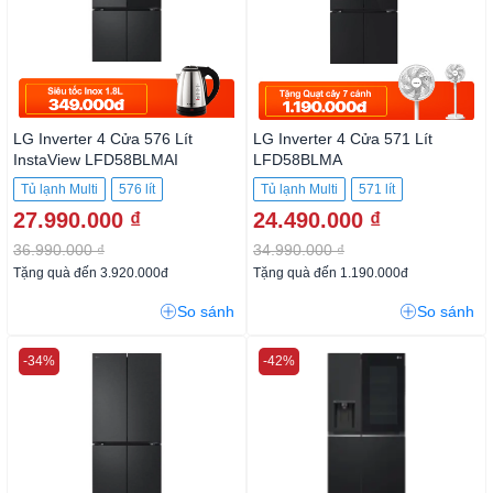
LG Inverter 4 Cửa 576 Lít
LG Inverter 4 Cửa 571 Lít
InstaView LFD58BLMAI
LFD58BLMA
Tủ lạnh Multi
576 lít
Tủ lạnh Multi
571 lít
27.990.000 ₫
24.490.000 ₫
36.990.000 ₫
34.990.000 ₫
Tặng quà đến 3.920.000đ
Tặng quà đến 1.190.000đ
So sánh
So sánh
-34%
-42%