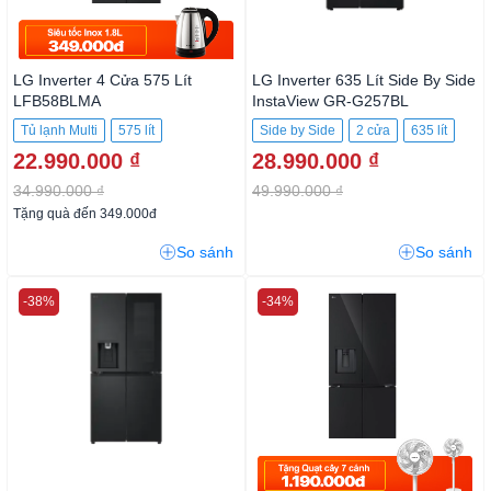
LG Inverter 4 Cửa 575 Lít
LG Inverter 635 Lít Side By Side
LFB58BLMA
InstaView GR-G257BL
Tủ lạnh Multi
575 lít
Side by Side
2 cửa
635 lít
22.990.000 ₫
28.990.000 ₫
34.990.000 ₫
49.990.000 ₫
Tặng quà đến 349.000đ
So sánh
So sánh
-38%
-34%