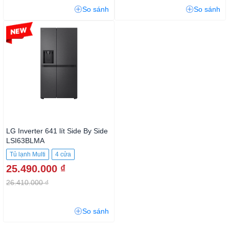
So sánh
So sánh
-3%
LG Inverter 641 lít Side By Side
LSI63BLMA
Tủ lạnh Multi
4 cửa
25.490.000 ₫
26.410.000 ₫
So sánh