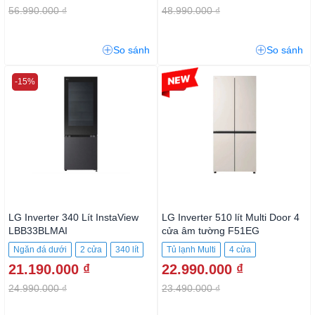
56.990.000 ₫
48.990.000 ₫
So sánh
So sánh
-15%
-2%
LG Inverter 340 Lít InstaView
LG Inverter 510 lít Multi Door 4
LBB33BLMAI
cửa âm tường F51EG
Ngăn đá dưới
2 cửa
340 lít
Tủ lạnh Multi
4 cửa
21.190.000 ₫
22.990.000 ₫
24.990.000 ₫
23.490.000 ₫