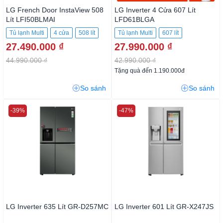
LG French Door InstaView 508
LG Inverter 4 Cửa 607 Lít
Lít LFI50BLMAI
LFD61BLGA
Tủ lạnh Multi
4 cửa
508 lít
Tủ lạnh Multi
607 lít
27.490.000 ₫
27.990.000 ₫
44.990.000 ₫
42.990.000 ₫
Tặng quà đến 1.190.000đ
So sánh
So sánh
-39%
-47%
LG Inverter 635 Lít GR-D257MC
LG Inverter 601 Lít GR-X247JS