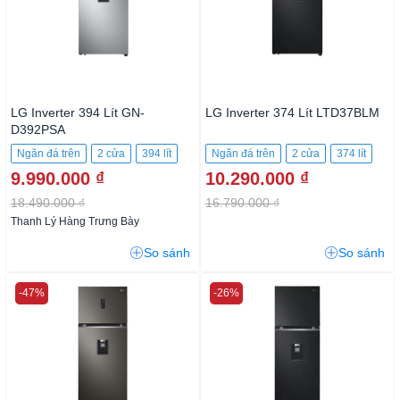
LG Inverter 394 Lít GN-
LG Inverter 374 Lít LTD37BLM
D392PSA
Ngăn đá trên
2 cửa
394 lít
Ngăn đá trên
2 cửa
374 lít
9.990.000 ₫
10.290.000 ₫
18.490.000 ₫
16.790.000 ₫
Thanh Lý Hàng Trưng Bày
So sánh
So sánh
-47%
-26%