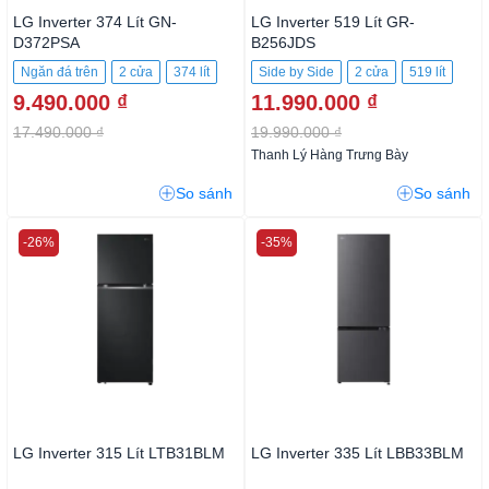
LG Inverter 374 Lít GN-
LG Inverter 519 Lít GR-
D372PSA
B256JDS
Ngăn đá trên
2 cửa
374 lít
Side by Side
2 cửa
519 lít
9.490.000 ₫
11.990.000 ₫
17.490.000 ₫
19.990.000 ₫
Thanh Lý Hàng Trưng Bày
So sánh
So sánh
-26%
-35%
LG Inverter 315 Lít LTB31BLM
LG Inverter 335 Lít LBB33BLM