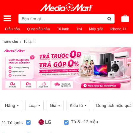
Điều hòa
Quạt điều hòa
Tủ lạnh
Tivi
Máy giặt
iPhone 17
Trang chủ
Tủ lạnh
Hãng
Loại
Giá
Kiểu tủ
Dung tích hiệu quả
Từ 8 - 12 triệu
11
Tủ lạnh
: