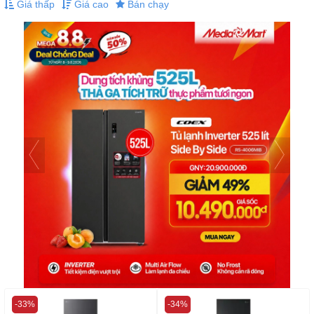
Giá thấp
Giá cao
Bán chạy
-33%
-34%