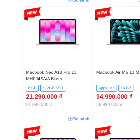
So sánh
-3%
-5%
Macbook Neo A18 Pro 13
Macbook Air M5 13 
MHFJ4SA/A Blush
8 GB
512GB SSD
Apple M5
16 GB
21.290.000 ₫
34.990.000 ₫
512GB SSD
21.990.000 ₫
36.990.000 ₫
So sánh
-5%
-5%