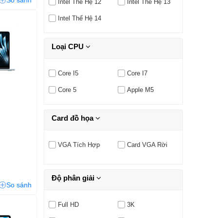
So sánh
Intel Thế Hệ 12
Intel Thế Hệ 13
Intel Thế Hệ 14
Loại CPU
Core I5
Core I7
Core 5
Apple M5
Card đồ họa
VGA Tích Hợp
Card VGA Rời
Độ phân giải
So sánh
Full HD
3K