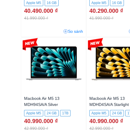
Apple M5
16 GB
Apple M5
16 GB
40.490.000 ₫
40.290.000 ₫
41.990.000 ₫
41.990.000 ₫
So sánh
-4%
-4%
Macbook Air M5 13
Macbook Air M5 13
MDH94SA/A Silver
MDHD4SA/A Starlight 
M5 chip with 10‑core
Apple M5
24 GB
1TB
Apple M5
24 GB
1
10‑core GPU, 24GB,
40.990.000 ₫
40.990.000 ₫
42.990.000 ₫
42.990.000 ₫