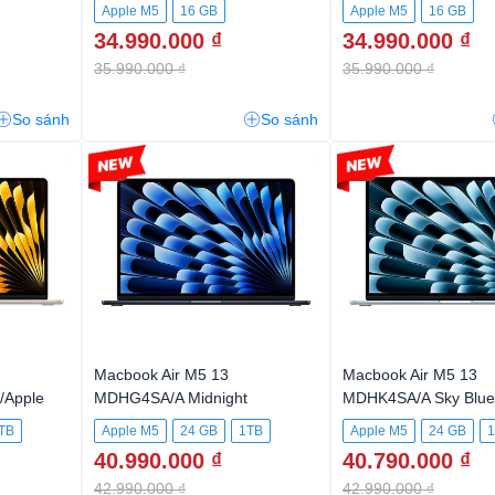
Apple M5
16 GB
Apple M5
16 GB
34.990.000 ₫
34.990.000 ₫
512GB SSD
512GB SSD
35.990.000 ₫
35.990.000 ₫
So sánh
So sánh
-4%
-5%
Macbook Air M5 13
Macbook Air M5 13
/Apple
MDHG4SA/A Midnight
MDHK4SA/A Sky Blue
 CPU and
TB
Apple M5
24 GB
1TB
Apple M5
24 GB
 1TB SSD
40.990.000 ₫
40.790.000 ₫
42.990.000 ₫
42.990.000 ₫