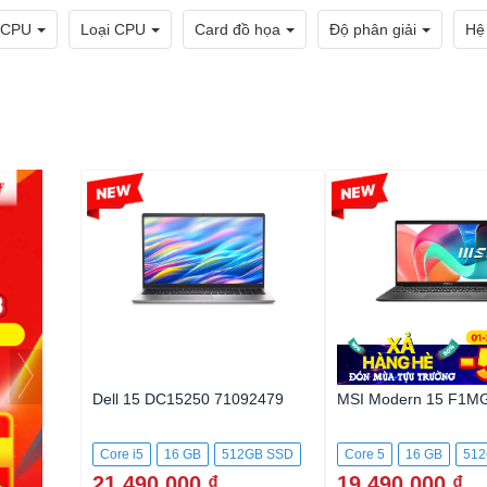
 CPU
Loại CPU
Card đồ họa
Độ phân giải
Hệ
-6%
-22%
Dell 15 DC15250 71092479
MSI Modern 15 F1M
Core i5
16 GB
512GB SSD
Core 5
16 GB
512
21.490.000 ₫
19.490.000 ₫