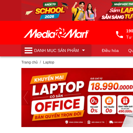
190
Tư 
DANH MỤC
SẢN PHẨM
Điều hòa
Qu
Máy lọc nước
Trang chủ
Laptop