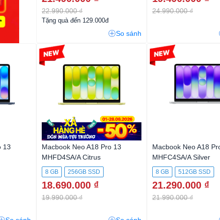
22.990.000 ₫
24.990.000 ₫
Tặng quà đến 129.000đ
So sánh
-6%
-3%
 13
Macbook Neo A18 Pro 13
Macbook Neo A18 Pr
MHFD4SA/A Citrus
MHFC4SA/A Silver
8 GB
256GB SSD
8 GB
512GB SSD
18.690.000 ₫
21.290.000 ₫
19.990.000 ₫
21.990.000 ₫