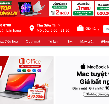
0 6788
Tìm Siêu Thị >
Giỏ hàng
vấn bán hàng
Mở cửa: 8:00 - 21:30
ạt điều hòa
Quạt mát
Tủ lạnh
Tivi
Máy giặt
iPho