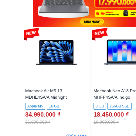
-5%
-7%
Macbook Air M5 13
Macbook Neo A18 Pro
MDHE4SA/A Midnight
MHFF4SA/A Indigo
Apple M5
16 GB
8 GB
256GB SSD
34.990.000 ₫
18.450.000 ₫
512GB SSD
36.990.000 ₫
19.990.000 ₫