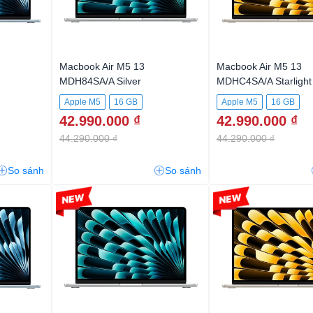
Macbook Air M5 13
Macbook Air M5 13
MDH84SA/A Silver
MDHC4SA/A Starlight
Apple M5
16 GB
Apple M5
16 GB
42.990.000 ₫
42.990.000 ₫
44.290.000 ₫
44.290.000 ₫
So sánh
So sánh
-3%
-3%