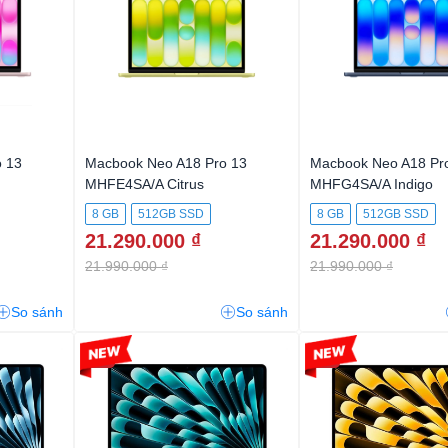
 13
Macbook Neo A18 Pro 13
Macbook Neo A18 Pr
MHFE4SA/A Citrus
MHFG4SA/A Indigo
8 GB
512GB SSD
8 GB
512GB SSD
21.290.000 ₫
21.290.000 ₫
21.990.000 ₫
21.990.000 ₫
So sánh
So sánh
-2%
-2%