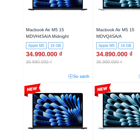
Macbook Air M5 15
Macbook Air M5 15
MDVH4SA/A Midnight
MDVQ4SA/A
Apple M5
16 GB
Apple M5
16 GB
34.990.000 ₫
34.890.000 ₫
512GB SSD
512GB SSD
35.990.000 ₫
35.990.000 ₫
So sánh
-2%
-2%