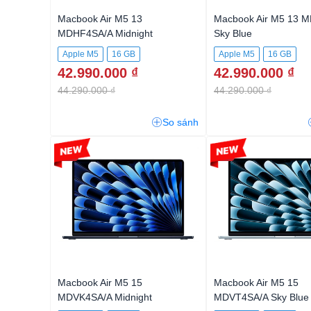
Macbook Air M5 13
Macbook Air M5 13 
MDHF4SA/A Midnight
Sky Blue
Apple M5
16 GB
Apple M5
16 GB
42.990.000 ₫
42.990.000 ₫
44.290.000 ₫
44.290.000 ₫
So sánh
-3%
-4%
Macbook Air M5 15
Macbook Air M5 15
MDVK4SA/A Midnight
MDVT4SA/A Sky Blue