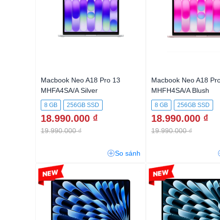
Macbook Neo A18 Pro 13
Macbook Neo A18 Pro
MHFA4SA/A Silver
MHFH4SA/A Blush
8 GB
256GB SSD
8 GB
256GB SSD
18.990.000 ₫
18.990.000 ₫
19.990.000 ₫
19.990.000 ₫
So sánh
-2%
-3%