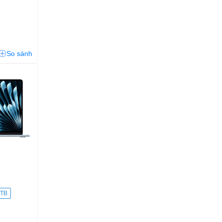
So sánh
1TB