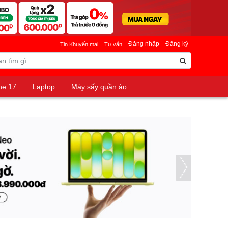
Đăng nhập
Đăng ký
Tin Khuyến mại
Tư vấn
ne 17
Laptop
Máy sấy quần áo