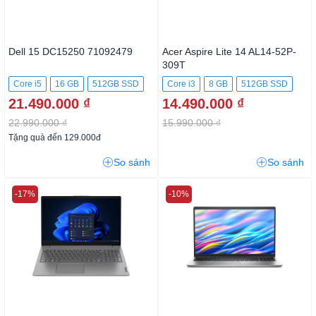
Dell 15 DC15250 71092479
Acer Aspire Lite 14 AL14-52P-
309T
Core i5
16 GB
512GB SSD
Core i3
8 GB
512GB SSD
21.490.000 ₫
14.490.000 ₫
22.990.000 ₫
15.990.000 ₫
Tặng quà đến 129.000đ
So sánh
So sánh
-17%
-10%