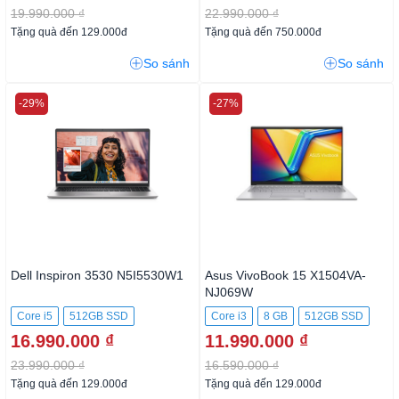
19.990.000 ₫
22.990.000 ₫
Tặng quà đến 129.000đ
Tặng quà đến 750.000đ
So sánh
So sánh
-29%
-27%
Dell Inspiron 3530 N5I5530W1
Asus VivoBook 15 X1504VA-
NJ069W
Core i5
512GB SSD
Core i3
8 GB
512GB SSD
16.990.000 ₫
11.990.000 ₫
23.990.000 ₫
16.590.000 ₫
Tặng quà đến 129.000đ
Tặng quà đến 129.000đ