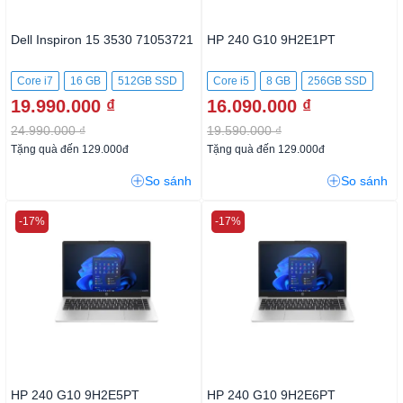
Dell Inspiron 15 3530 71053721
HP 240 G10 9H2E1PT
Core i7
16 GB
512GB SSD
Core i5
8 GB
256GB SSD
19.990.000 ₫
16.090.000 ₫
24.990.000 ₫
19.590.000 ₫
Tặng quà đến 129.000đ
Tặng quà đến 129.000đ
So sánh
So sánh
-17%
-17%
HP 240 G10 9H2E5PT
HP 240 G10 9H2E6PT