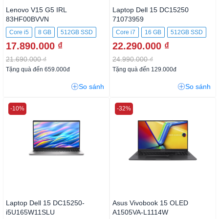
Lenovo V15 G5 IRL
Laptop Dell 15 DC15250
83HF00BVVN
71073959
Core i5
8 GB
512GB SSD
Core i7
16 GB
512GB SSD
17.890.000 ₫
22.290.000 ₫
21.690.000 ₫
24.990.000 ₫
Tặng quà đến 659.000đ
Tặng quà đến 129.000đ
So sánh
So sánh
-10%
-32%
Laptop Dell 15 DC15250-
Asus Vivobook 15 OLED
i5U165W11SLU
A1505VA-L1114W