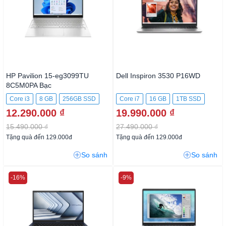
HP Pavilion 15-eg3099TU
Dell Inspiron 3530 P16WD
8C5M0PA Bạc
Core i3
8 GB
256GB SSD
Core i7
16 GB
1TB SSD
12.290.000 ₫
19.990.000 ₫
15.490.000 ₫
27.490.000 ₫
Tặng quà đến 129.000đ
Tặng quà đến 129.000đ
So sánh
So sánh
-16%
-9%