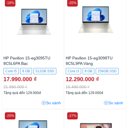
-18%
-20%
HP Pavilion 15-eg3095TU
HP Pavilion 15-eg3098TU
8C5L6PA Bạc
8C5L9PA Vàng
Core i5
8 GB
512GB SSD
Core i3
8 GB
256GB SSD
17.990.000 ₫
12.290.000 ₫
21.990.000 ₫
15.490.000 ₫
Tặng quà đến 129.000đ
Tặng quà đến 129.000đ
So sánh
So sánh
-20%
-27%