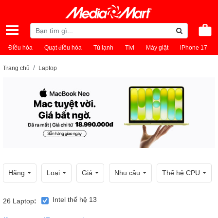
Điều hòa
Quạt điều hòa
Tủ lạnh
Tivi
Máy giặt
iPhone 17
Trang chủ
Laptop
Hãng
Loại
Giá
Nhu cầu
Thế hệ CPU
Intel thế hệ 13
26
Laptop
: