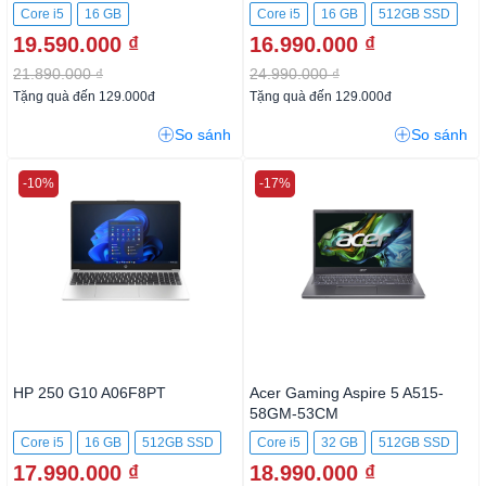
Core i5
16 GB
Core i5
16 GB
512GB SSD
19.590.000 ₫
16.990.000 ₫
21.890.000 ₫
24.990.000 ₫
Tặng quà đến 129.000đ
Tặng quà đến 129.000đ
So sánh
So sánh
-10%
-17%
HP 250 G10 A06F8PT
Acer Gaming Aspire 5 A515-
58GM-53CM
Core i5
16 GB
512GB SSD
Core i5
32 GB
512GB SSD
17.990.000 ₫
18.990.000 ₫