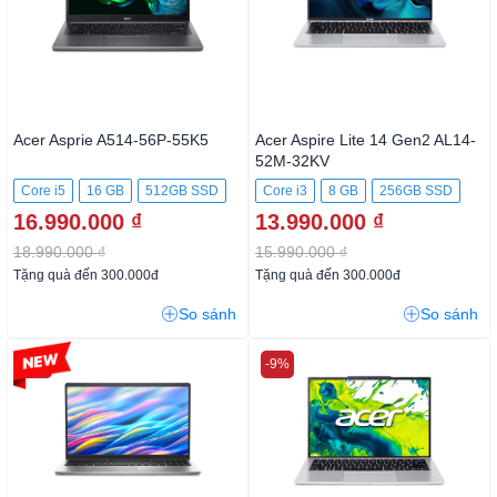
Acer Asprie A514-56P-55K5
Acer Aspire Lite 14 Gen2 AL14-
52M-32KV
Core i5
16 GB
512GB SSD
Core i3
8 GB
256GB SSD
16.990.000 ₫
13.990.000 ₫
18.990.000 ₫
15.990.000 ₫
Tặng quà đến 300.000đ
Tặng quà đến 300.000đ
So sánh
So sánh
-6%
-9%