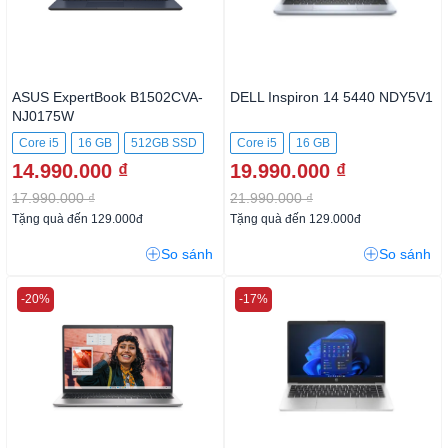
ASUS ExpertBook B1502CVA-
DELL Inspiron 14 5440 NDY5V1
NJ0175W
Core i5
16 GB
512GB SSD
Core i5
16 GB
14.990.000 ₫
19.990.000 ₫
17.990.000 ₫
21.990.000 ₫
Tặng quà đến 129.000đ
Tặng quà đến 129.000đ
So sánh
So sánh
-20%
-17%