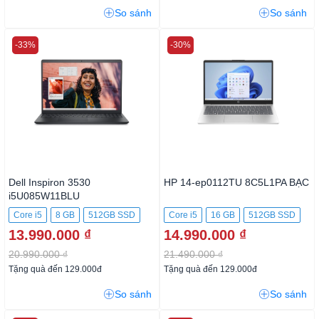
So sánh
So sánh
-33%
-30%
Dell Inspiron 3530
HP 14-ep0112TU 8C5L1PA BẠC
i5U085W11BLU
Core i5
8 GB
512GB SSD
Core i5
16 GB
512GB SSD
13.990.000 ₫
14.990.000 ₫
20.990.000 ₫
21.490.000 ₫
Tặng quà đến 129.000đ
Tặng quà đến 129.000đ
So sánh
So sánh