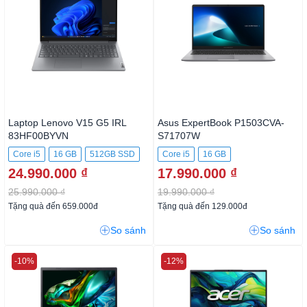
Laptop Lenovo V15 G5 IRL
Asus ExpertBook P1503CVA-
83HF00BYVN
S71707W
Core i5
16 GB
512GB SSD
Core i5
16 GB
24.990.000 ₫
17.990.000 ₫
25.990.000 ₫
19.990.000 ₫
Tặng quà đến 659.000đ
Tặng quà đến 129.000đ
So sánh
So sánh
-10%
-12%