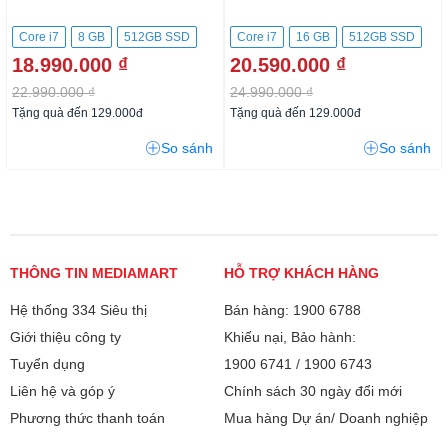
Core i7
8 GB
512GB SSD
Core i7
16 GB
512GB SSD
18.990.000 ₫
20.590.000 ₫
22.990.000 ₫
24.990.000 ₫
Tặng quà đến 129.000đ
Tặng quà đến 129.000đ
So sánh
So sánh
THÔNG TIN MEDIAMART
HỖ TRỢ KHÁCH HÀNG
Hệ thống 334 Siêu thị
Bán hàng: 1900 6788
Giới thiệu công ty
Khiếu nại, Bảo hành:
Tuyển dụng
1900 6741
/
1900 6743
Liên hệ và góp ý
Chính sách 30 ngày đổi mới
Phương thức thanh toán
Mua hàng Dự án/ Doanh nghiệp