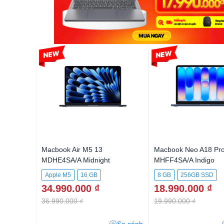
-5%
-5%
Macbook Air M5 13
Macbook Neo A18 Pro
MDHE4SA/A Midnight
MHFF4SA/A Indigo
Apple M5
16 GB
8 GB
256GB SSD
34.990.000 ₫
18.990.000 ₫
512GB SSD
36.990.000 ₫
19.990.000 ₫