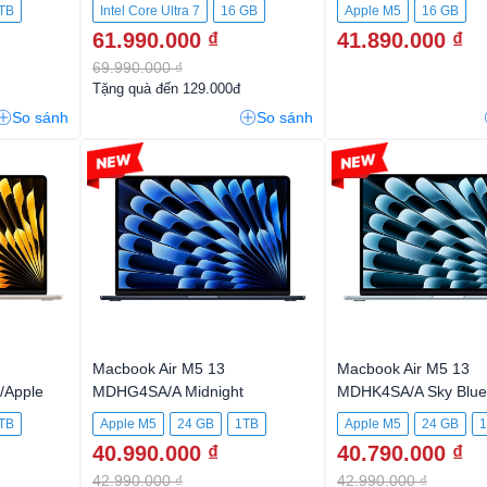
TB
Intel Core Ultra 7
16 GB
Apple M5
16 GB
61.990.000 ₫
41.890.000 ₫
1TB SSD
512GB SSD
69.990.000 ₫
Tặng quà đến 129.000đ
So sánh
So sánh
-4%
-5%
Macbook Air M5 13
Macbook Air M5 13
/Apple
MDHG4SA/A Midnight
MDHK4SA/A Sky Blue
 CPU and
TB
Apple M5
24 GB
1TB
Apple M5
24 GB
 1TB SSD
40.990.000 ₫
40.790.000 ₫
42.990.000 ₫
42.990.000 ₫