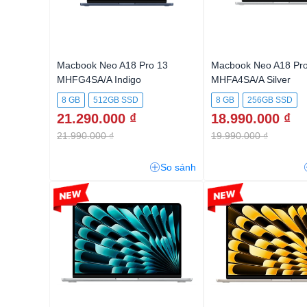
Macbook Neo A18 Pro 13
Macbook Neo A18 Pro
MHFG4SA/A Indigo
MHFA4SA/A Silver
8 GB
512GB SSD
8 GB
256GB SSD
21.290.000 ₫
18.990.000 ₫
21.990.000 ₫
19.990.000 ₫
So sánh
-2%
-2%