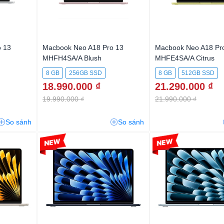
 13
Macbook Neo A18 Pro 13
Macbook Neo A18 Pr
MHFH4SA/A Blush
MHFE4SA/A Citrus
8 GB
256GB SSD
8 GB
512GB SSD
18.990.000 ₫
21.290.000 ₫
19.990.000 ₫
21.990.000 ₫
So sánh
So sánh
-2%
-2%