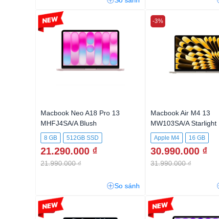
So sánh
-3%
-3%
Macbook Neo A18 Pro 13
Macbook Air M4 13
MHFJ4SA/A Blush
MW103SA/A Starlight
8 GB
512GB SSD
Apple M4
16 GB
21.290.000 ₫
30.990.000 ₫
512GB SSD
21.990.000 ₫
31.990.000 ₫
So sánh
-5%
-3%