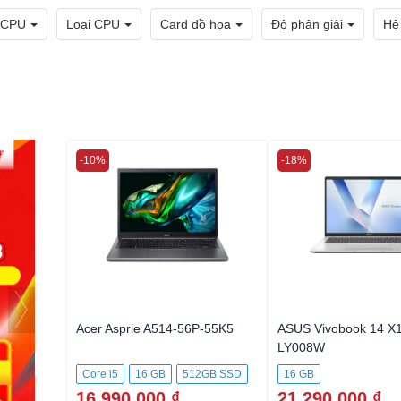
 CPU
Loại CPU
Card đồ họa
Độ phân giải
Hệ
-10%
-18%
Acer Asprie A514-56P-55K5
ASUS Vivobook 14 X
LY008W
Core i5
16 GB
512GB SSD
16 GB
16.990.000 ₫
21.290.000 ₫