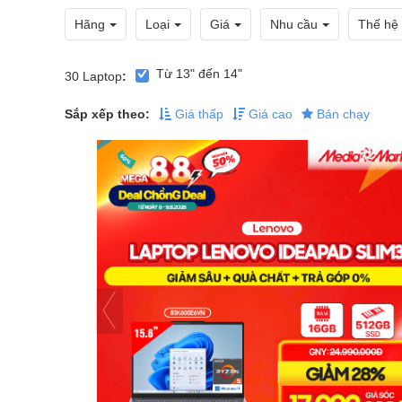
Hãng
Loại
Giá
Nhu cầu
Thế hệ
Từ 13" đến 14"
30
Laptop
:
Sắp xếp theo:
Giá thấp
Giá cao
Bán chạy