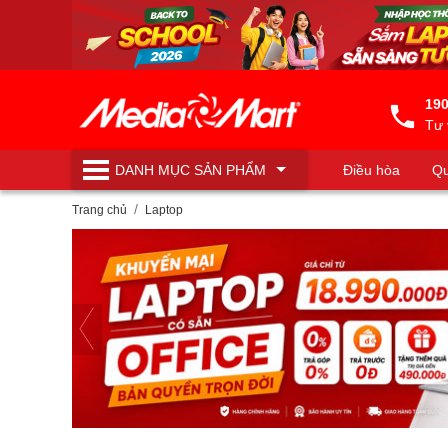
190
Tư 
DANH MỤC
SẢN PHẨM
Điều hòa
Qu
Máy lọc nước
Trang chủ
Laptop