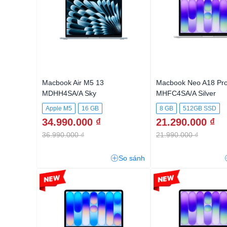
Macbook Air M5 13
Macbook Neo A18 Pro
MDHH4SA/A Sky
MHFC4SA/A Silver
Apple M5
16 GB
8 GB
512GB SSD
34.990.000 ₫
21.290.000 ₫
512GB SSD
36.990.000 ₫
21.990.000 ₫
So sánh
-3%
-5%