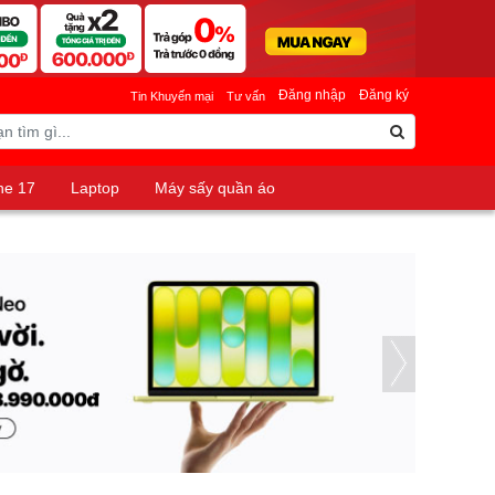
Đăng nhập
Đăng ký
Tin Khuyến mại
Tư vấn
ne 17
Laptop
Máy sấy quần áo