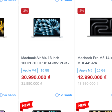
So sánh
So sánh
-3%
-2%
Macbook Air M4 13 inch
Macbook Pro M5 14 i
10CPU/10GPU/16GB/512GB -
MDE44SA/A
Sky Blue
Apple M4
16 GB
Apple M5
16 GB
30.990.000 ₫
42.990.000 ₫
512GB SSD
31.990.000 ₫
43.990.000 ₫
So sánh
So sánh
-5%
-5%