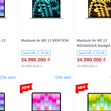
 13
Macbook Air M5 13 MDH74SA
Macbook Air M5 13
MDHA4SA/A Starlight
Apple M5
16 GB
Apple M5
16 GB
34.990.000 ₫
34.990.000 ₫
512GB SSD
512GB SSD
36.990.000 ₫
36.990.000 ₫
So sánh
So sánh
-5%
-3%