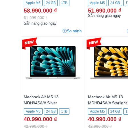
Apple M5
24 GB
1TB
Apple M5
24 GB
1
58.990.000 ₫
51.690.000 ₫
Sẵn hàng giao ngay
61.999.000 ₫
Sẵn hàng giao ngay
So sánh
-4%
-4%
Macbook Air M5 13
Macbook Air M5 13
MDH94SA/A Silver
MDHD4SA/A Starlight 
M5 chip with 10‑core
Apple M5
24 GB
1TB
Apple M5
24 GB
1
10‑core GPU, 24GB,
40.990.000 ₫
40.990.000 ₫
42.990.000 ₫
42.990.000 ₫