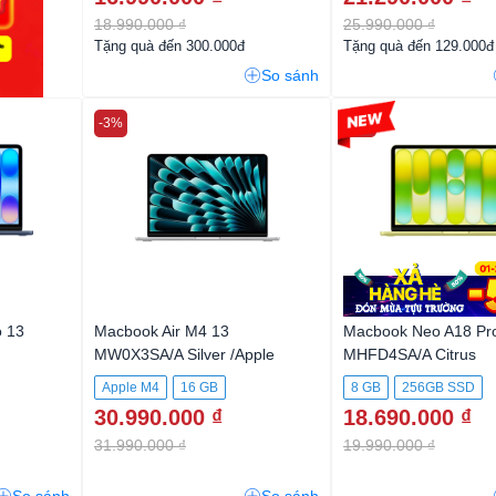
18.990.000 ₫
25.990.000 ₫
Tặng quà đến 300.000đ
Tặng quà đến 129.000đ
So sánh
-3%
-6%
 13
Macbook Air M4 13
Macbook Neo A18 Pr
MW0X3SA/A Silver /Apple
MHFD4SA/A Citrus
M4/10CPU/10GPU/16GB/512G
Apple M4
16 GB
8 GB
256GB SSD
BSSD
30.990.000 ₫
18.690.000 ₫
31.990.000 ₫
19.990.000 ₫