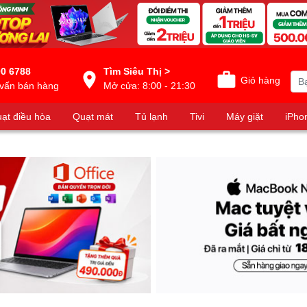
0 6788
Tìm Siêu Thị >
Giỏ hàng
vấn bán hàng
Mở cửa: 8:00 - 21:30
ạt điều hòa
Quạt mát
Tủ lạnh
Tivi
Máy giặt
iPho