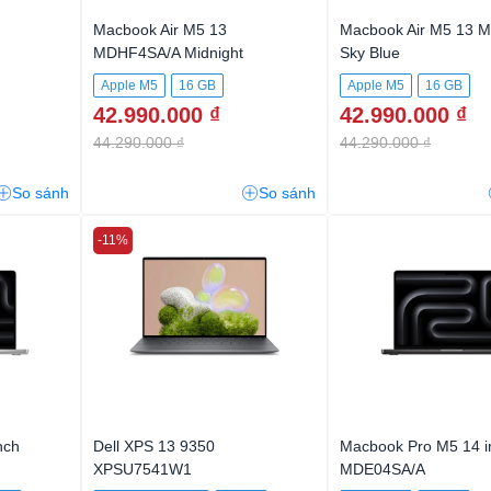
Macbook Air M5 13
Macbook Air M5 13 
MDHF4SA/A Midnight
Sky Blue
Apple M5
16 GB
Apple M5
16 GB
42.990.000 ₫
42.990.000 ₫
44.290.000 ₫
44.290.000 ₫
So sánh
So sánh
-11%
nch
Dell XPS 13 9350
Macbook Pro M5 14 i
XPSU7541W1
MDE04SA/A