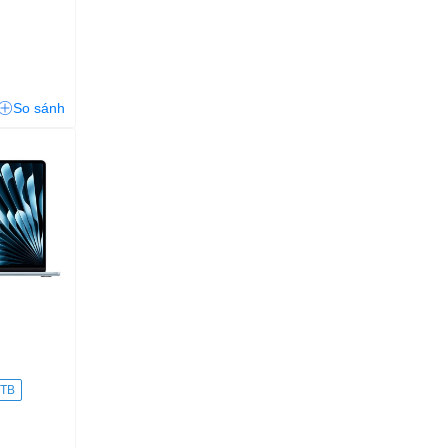
So sánh
1TB