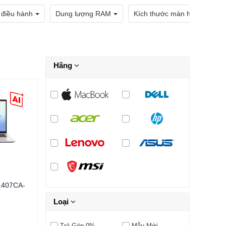
 điều hành
Dung lượng RAM
Kích thước màn hình
Hãng
1407CA-
Loại
Trả Góp 0%
Mẫu Mới