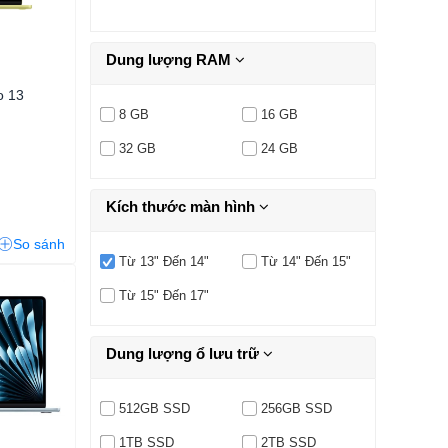
Dung lượng RAM
o 13
8 GB
16 GB
32 GB
24 GB
Kích thước màn hình
So sánh
Từ 13" Đến 14"
Từ 14" Đến 15"
Từ 15" Đến 17"
Dung lượng ổ lưu trữ
512GB SSD
256GB SSD
1TB SSD
2TB SSD