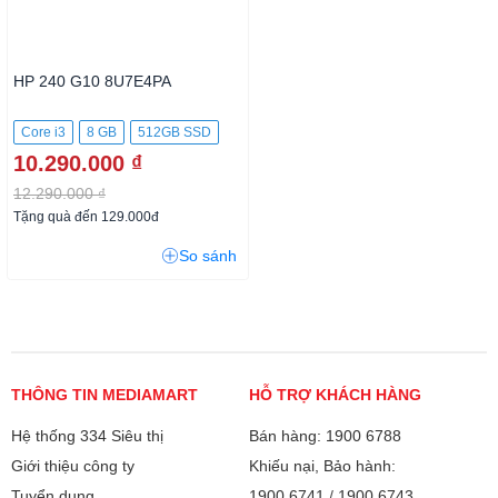
HP 240 G10 8U7E4PA
Core i3
8 GB
512GB SSD
10.290.000 ₫
12.290.000 ₫
Tặng quà đến 129.000đ
So sánh
THÔNG TIN MEDIAMART
HỖ TRỢ KHÁCH HÀNG
Hệ thống 334 Siêu thị
Bán hàng: 1900 6788
Giới thiệu công ty
Khiếu nại, Bảo hành:
Tuyển dụng
1900 6741
/
1900 6743