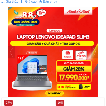
Giá thấp
Giá cao
Bán chạy
-27%
-16%