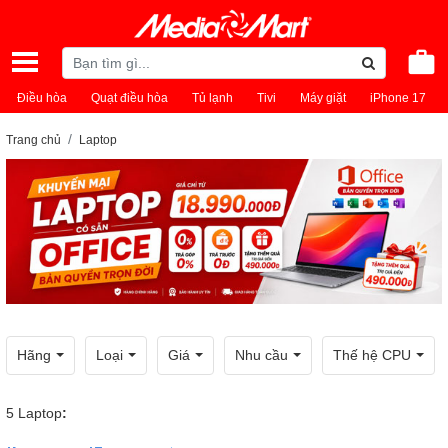
Điều hòa
Quạt điều hòa
Tủ lạnh
Tivi
Máy giặt
iPhone 17
Trang chủ
Laptop
Hãng
Loại
Giá
Nhu cầu
Thế hệ CPU
5
Laptop
: