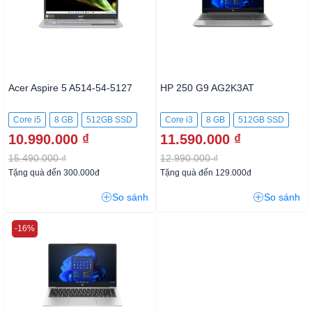
Acer Aspire 5 A514-54-5127
HP 250 G9 AG2K3AT
Core i5
8 GB
512GB SSD
Core i3
8 GB
512GB SSD
10.990.000 ₫
11.590.000 ₫
15.490.000 ₫
12.990.000 ₫
Tặng quà đến 300.000đ
Tặng quà đến 129.000đ
So sánh
So sánh
-16%