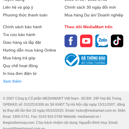
Liên hệ và góp ý
Chính sách 30 ngày đổi mới
Phương thức thanh toán
Mua hàng Dự án/ Doanh nghiệp
Chính sách bảo hành
Theo dõi MediaMart trên
Tra cứu bảo hành
Giao hàng và lắp đặt
Hướng dẫn mua hàng Online
Mua hàng trả góp
Quy chế hoạt động
In hóa đơn điện tử
Xem thêm
© 2007 Công ty Cổ phần MEDIAMART Việt Nam - ĐCĐK: 29F Hai Bà Trưng.
GPĐKKD số: 0102516308 do Sở KHĐT Tp.Hà Nội cấp ngày 15/11/2007, đăng
ký thay đổi lần thứ 20 ngày 05/10/2025. Email: hotro@mediamart.com.vn. Điện
thoại: 1900 6741. Fax: 0243 933 0766 Website: mediamart.vn /
thegioidienmay.com. Chịu trách nhiệm nội dung: Nguyễn Đình Huy. Email:
huynd@mediamart.com.vn