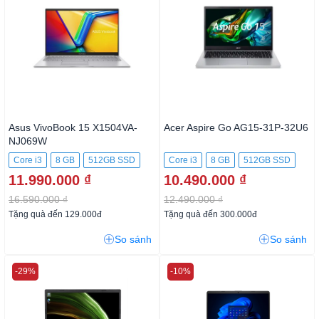
Asus VivoBook 15 X1504VA-
Acer Aspire Go AG15-31P-32U6
NJ069W
Core i3
8 GB
512GB SSD
Core i3
8 GB
512GB SSD
11.990.000 ₫
10.490.000 ₫
16.590.000 ₫
12.490.000 ₫
Tặng quà đến 129.000đ
Tặng quà đến 300.000đ
So sánh
So sánh
-29%
-10%