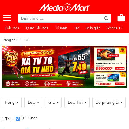
Điều hòa
Quạt điều hòa
Tủ lạnh
Tivi
Máy giặt
iPhone 17
Trang chủ
Tivi
Hãng
Loại
Giá
Loại Tivi
Độ phân giải
130 inch
1
Tivi
: