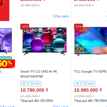
13.990.000 ₫
14.990.000 ₫
So sánh
-12%
-21%
K
Smart TV LG UHD AI 4K
TCL Google TV 55P6
55UA7350PSB
4K
55 inch
4K
55 inch
10.790.000 ₫
10.990.000 ₫
12.400.000 ₫
13.990.000 ₫
Tặng quà đến 250.000đ
Tặng quà đến 790.000đ