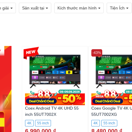
 giải
Sản xuất tại
Kích thước màn hình
Tiện Ích
-50%
-43%
Coex Android TV 4K UHD 55
Coex Google TV 4K 
inch 55UT7002X
55UT7002XG
4K
55 inch
4K
55 inch
6.990.000 ₫
8.480.000 ₫