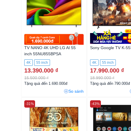
TV NANO 4K UHD LG AI 55
Sony Google TV K-5
inch 55NU855BPSA
4K
55 inch
4K
55 inch
13.390.000 ₫
17.990.000 ₫
15.500.000 ₫
18.990.000 ₫
Tặng quà đến 1.690.000đ
Tặng quà đến 790.000đ
So sánh
-31%
-43%