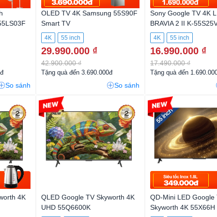
h
OLED TV 4K Samsung 55S90F
Sony Google TV 4K 
 55LS03F
Smart TV
BRAVIA 2 II K-55S2
4K
55 inch
4K
55 inch
29.990.000 ₫
16.990.000 ₫
42.900.000 ₫
17.490.000 ₫
0đ
Tặng quà đến 3.690.000đ
Tặng quà đến 1.690.00
So sánh
So sánh
-23%
-29%
worth 4K
QLED Google TV Skyworth 4K
QD-Mini LED Google
UHD 55Q6600K
Skyworth 4K 55X66H