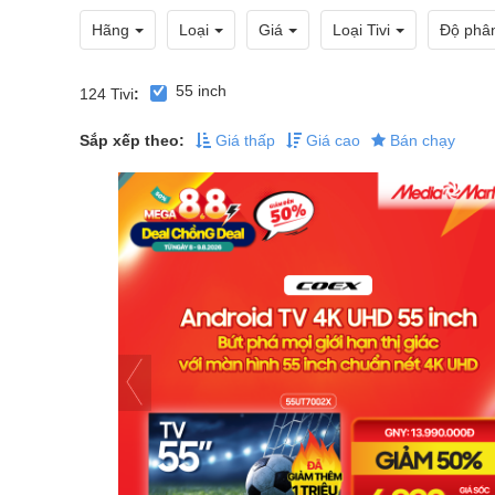
Hãng
Loại
Giá
Loại Tivi
Độ phân
55 inch
124
Tivi
:
Sắp xếp theo:
Giá thấp
Giá cao
Bán chạy