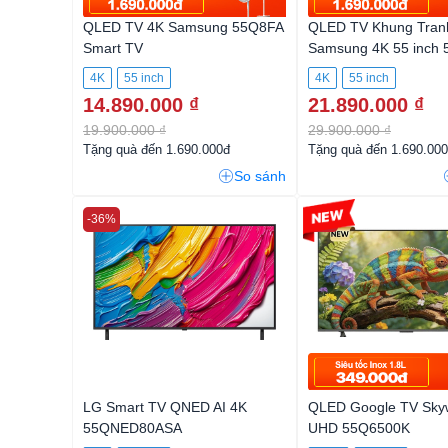
QLED TV 4K Samsung 55Q8FA
QLED TV Khung Tran
Smart TV
Samsung 4K 55 inch
Lifestyle TV
4K
55 inch
4K
55 inch
14.890.000 ₫
21.890.000 ₫
19.900.000 ₫
29.900.000 ₫
Tặng quà đến 1.690.000đ
Tặng quà đến 1.690.00
So sánh
-36%
-4%
LG Smart TV QNED AI 4K
QLED Google TV Sky
55QNED80ASA
UHD 55Q6500K