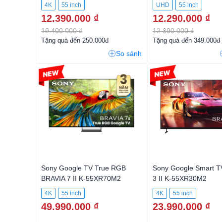
4K
55 inch
UHD
55 inch
12.390.000 ₫
12.290.000 ₫
19.400.000 ₫
12.890.000 ₫
Tặng quà đến 250.000đ
Tặng quà đến 349.000đ
So sánh
Sony Google TV True RGB
Sony Google Smart T
BRAVIA 7 II K-55XR70M2
3 II K-55XR30M2
4K
55 inch
4K
55 inch
49.990.000 ₫
23.990.000 ₫