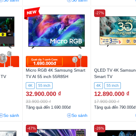
So sánh
So sánh
-2%
-27%
Micro RGB 4K Samsung Smart
QLED TV 4K Samsun
 TV
TV AI 55 inch 55R85H
Smart TV
4K
55 inch
4K
55 inch
32.900.000 ₫
12.890.000 ₫
33.900.000 ₫
17.900.000 ₫
Tặng quà đến 1.690.000đ
Tặng quà đến 790.000đ
So sánh
So sánh
-47%
-26%