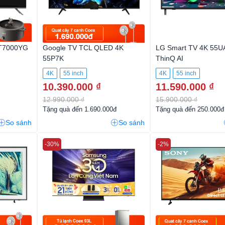
UT7000YG
Google TV TCL QLED 4K
LG Smart TV 4K 55
55P7K
ThinQ AI
4K
55 inch
4K
55 inch
10.390.000 ₫
11.590.000 ₫
12.990.000 ₫
15.900.000 ₫
Tặng quà đến 1.690.000đ
Tặng quà đến 250.000đ
So sánh
So sánh
-30%
-2%