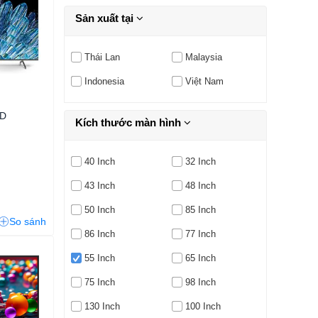
Sản xuất tại
Thái Lan
Malaysia
Indonesia
Việt Nam
ED
Kích thước màn hình
40 Inch
32 Inch
43 Inch
48 Inch
50 Inch
85 Inch
So sánh
86 Inch
77 Inch
55 Inch
65 Inch
75 Inch
98 Inch
130 Inch
100 Inch