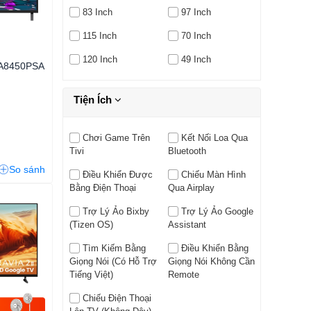
83 Inch
97 Inch
115 Inch
70 Inch
120 Inch
49 Inch
UA8450PSA
Tiện Ích
Chơi Game Trên
Kết Nối Loa Qua
Tivi
Bluetooth
So sánh
Điều Khiển Được
Chiếu Màn Hình
Bằng Điện Thoại
Qua Airplay
Trợ Lý Ảo Bixby
Trợ Lý Ảo Google
(Tizen OS)
Assistant
Tìm Kiếm Bằng
Điều Khiển Bằng
Giọng Nói (có Hỗ Trợ
Giọng Nói Không Cần
Tiếng Việt)
Remote
Chiếu Điện Thoại