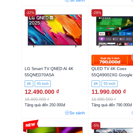
So sánh
-32%
-29%
LG Smart TV QNED AI 4K
QLED TV 4K Coex
55QNED70ASA
55QA9002XG Google
4K
55 inch
4K
55 inch
12.490.000 ₫
11.990.000 ₫
18.400.000 ₫
16.990.000 ₫
Tặng quà đến 250.000đ
Tặng quà đến 790.000đ
So sánh
-13%
-5%