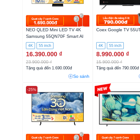
NEO QLED Mini LED TV 4K
Coex Google TV 55
Samsung 55QN70F Smart AI
TV
4K
55 inch
4K
55 inch
16.390.000 ₫
8.990.000 ₫
23.900.000 ₫
15.900.000 ₫
Tặng quà đến 1.690.000đ
Tặng quà đến 790.000đ
So sánh
-25%
-26%