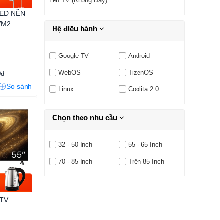
Lên TV (không Dây)
LED NỀN
5VM2
Hệ điều hành
Google TV
Android
WebOS
TizenOS
0đ
So sánh
Linux
Coolita 2.0
Chọn theo nhu cầu
32 - 50 Inch
55 - 65 Inch
70 - 85 Inch
Trên 85 Inch
 TV