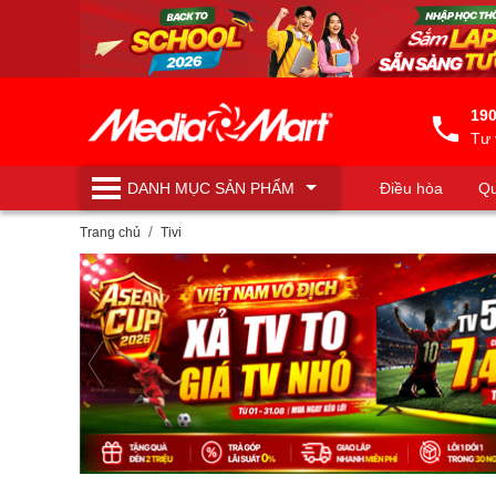
190
Tư 
DANH MỤC
SẢN PHẨM
Điều hòa
Qu
Máy lọc nước
Trang chủ
Tivi