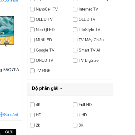
So sánh
NanoCell TV
Internet TV
QLED TV
OLED TV
Neo QLED
LifeStyle TV
MINILED
TV Máy Chiếu
Google TV
Smart TV AI
QNED TV
TV BigSize
g 55Q7FA
TV RGB
Độ phân giải
4K
Full HD
So sánh
HD
UHD
2k
8K