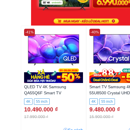
-41%
-40%
QLED TV 4K Samsung
Smart TV Samsung 4
QA55Q6F Smart TV
55U8500 Crystal UHD
4K
55 inch
4K
55 inch
10.490.000 ₫
9.480.000 ₫
17.990.000 ₫
15.900.000 ₫