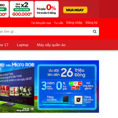
Đăng nhập
Đăng ký
Tin Khuyến mại
Tư vấn
ne 17
Laptop
Máy sấy quần áo