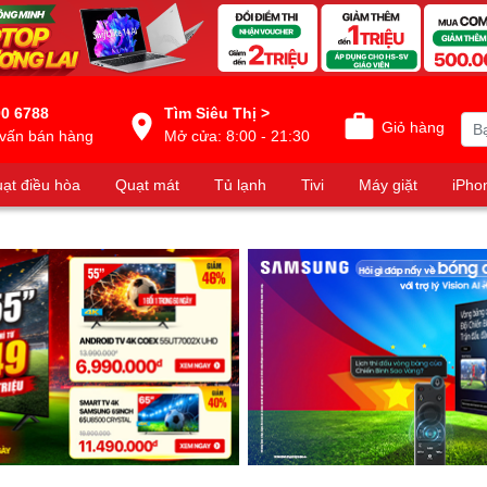
0 6788
Tìm Siêu Thị >
Giỏ hàng
vấn bán hàng
Mở cửa: 8:00 - 21:30
ạt điều hòa
Quạt mát
Tủ lạnh
Tivi
Máy giặt
iPho