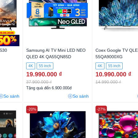
5S30
Samsung AI TV Mini LED NEO
Coex Google TV QL
QLED 4K QA55QN85D
55QA9000XG
4K
55 inch
4K
55 inch
19.990.000 ₫
10.990.000 ₫
37.900.000 ₫
14.990.000 ₫
Tặng quà đến 6.900.000đ
So sánh
So sánh
-20%
-27%