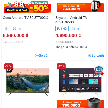
Coex Android TV 50UT7002X
Skyworth Android TV
43STD6500
4K
50 inch
Full HD
43 inch
6.990.000 ₫
4.690.000 ₫
12.990.000 ₫
7.990.000 ₫
Tặng quà đến 549.000đ
So sánh
So sánh
-36%
-42%