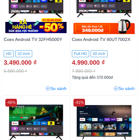
Coex Android TV 32FH5000Y
Coex Android TV 40UT7002X
HD
32 inch
Full HD
40 inch
3.490.000 ₫
4.990.000 ₫
6.890.000 ₫
7.990.000 ₫
Tặng quà đến 370.000đ
So sánh
So sánh
-46%
-41%