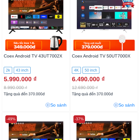
Coex Android TV 43UT7002X
Coex Android TV 50UT7000X
2k
43 inch
4K
50 inch
5.990.000 ₫
6.490.000 ₫
8.990.000 ₫
12.690.000 ₫
Tặng quà đến 370.000đ
Tặng quà đến 370.000đ
So sánh
So sánh
-49%
-37%