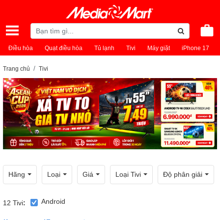
Điều hòa
Quạt điều hòa
Tủ lạnh
Tivi
Máy giặt
iPhone 17
Trang chủ
Tivi
Hãng
Loại
Giá
Loại Tivi
Độ phân giải
Android
12
Tivi
: