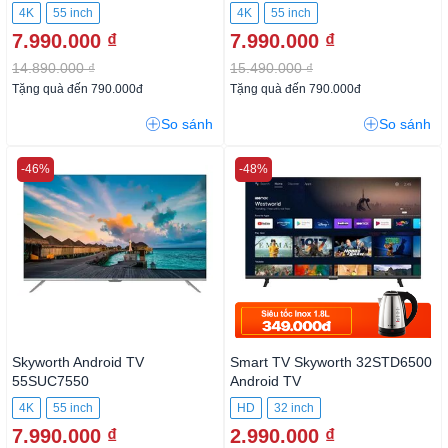
4K
55 inch
4K
55 inch
7.990.000 ₫
7.990.000 ₫
14.890.000 ₫
15.490.000 ₫
Tặng quà đến 790.000đ
Tặng quà đến 790.000đ
So sánh
So sánh
-46%
-48%
Skyworth Android TV
Smart TV Skyworth 32STD6500
55SUC7550
Android TV
4K
55 inch
HD
32 inch
7.990.000 ₫
2.990.000 ₫