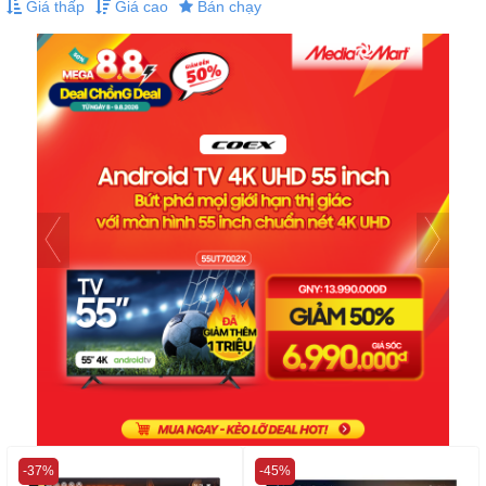
Giá thấp
Giá cao
Bán chạy
-37%
-45%