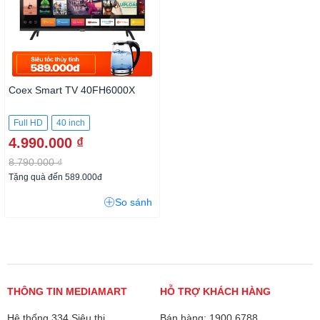
Coex Smart TV 40FH6000X
Full HD
40 inch
4.990.000 ₫
8.790.000 ₫
Tặng quà đến 589.000đ
So sánh
THÔNG TIN MEDIAMART
HỖ TRỢ KHÁCH HÀNG
Hệ thống 334 Siêu thị
Bán hàng: 1900 6788