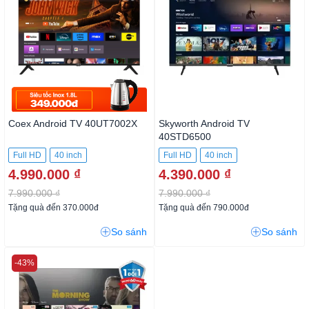
Coex Android TV 40UT7002X
Skyworth Android TV
40STD6500
Full HD
40 inch
Full HD
40 inch
4.990.000 ₫
4.390.000 ₫
7.990.000 ₫
7.990.000 ₫
Tặng quà đến 370.000đ
Tặng quà đến 790.000đ
So sánh
So sánh
-43%