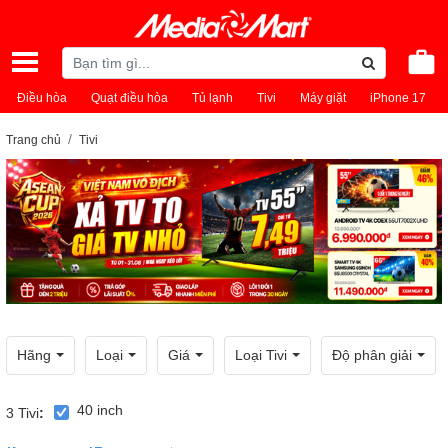
Điều hòa
Quạt điều hòa
Tủ lạnh
Tivi
Máy giặt
iPhone 17
Trang chủ
Tivi
Hãng
Loại
Giá
Loại Tivi
Độ phân giải
40 inch
3
Tivi
: