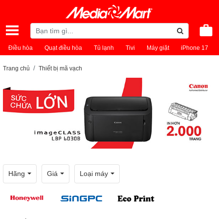
Điều hòa
Quạt điều hòa
Tủ lạnh
Tivi
Máy giặt
iPhone 17
Trang chủ
Thiết bị mã vạch
Hãng
Giá
Loại máy