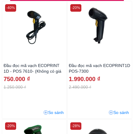
-40%
-20%
Đầu đọc mã vạch ECOPRINT
Đầu đọc mã vạch ECOPRINT1D
1D - POS 7610- (Không có giá
POS-7300
đỡ)
750.000 ₫
1.990.000 ₫
1.250.000 ₫
2.490.000 ₫
So sánh
So sánh
-20%
-28%