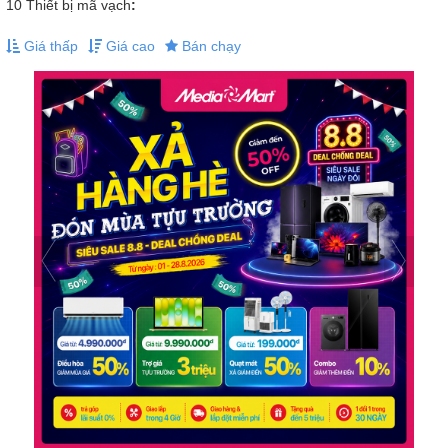
10
Thiết bị mã vạch
:
Giá thấp
Giá cao
Bán chạy