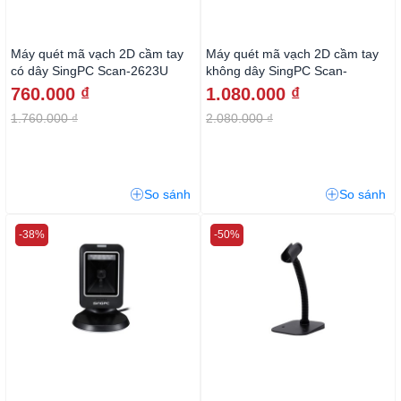
Máy quét mã vạch 2D cầm tay
Máy quét mã vạch 2D cầm tay
có dây SingPC Scan-2623U
không dây SingPC Scan-
2623TR
760.000 ₫
1.080.000 ₫
1.760.000 ₫
2.080.000 ₫
So sánh
So sánh
-38%
-50%