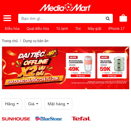
Điều hòa
Quạt điều hòa
Tủ lạnh
Tivi
Máy giặt
iPhone 17
Trang chủ
Dụng cụ bàn ăn
Hãng
Giá
Mặt hàng