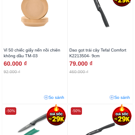
Vỉ 50 chiếc giấy nến nồi chiên
Dao gọt trái cây Tefal Comfort
không dầu TM-03
K2213504- 9cm
60.000 ₫
79.000 ₫
92.000 ₫
460.000 ₫
So sánh
So sánh
-50%
-50%