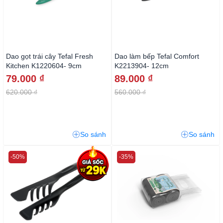
Dao gọt trái cây Tefal Fresh
Dao làm bếp Tefal Comfort
Kitchen K1220604- 9cm
K2213904- 12cm
79.000 ₫
89.000 ₫
620.000 ₫
560.000 ₫
So sánh
So sánh
-50%
-35%