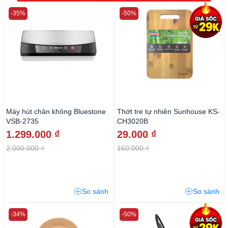
-35%
-50%
Máy hút chân không Bluestone
Thớt tre tự nhiên Sunhouse KS-
VSB-2735
CH3020B
1.299.000 ₫
29.000 ₫
2.000.000 ₫
160.000 ₫
So sánh
So sánh
-34%
-50%