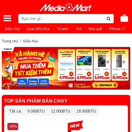
Điều hòa
Quạt điều hòa
Tủ lạnh
Tivi
Máy giặt
iPhone 17
Trang chủ
Điều hòa
TOP SẢN PHẨM BÁN CHẠY
Tất cả
9.000BTU
12.000BTU
18.000BTU
-49%
-13%