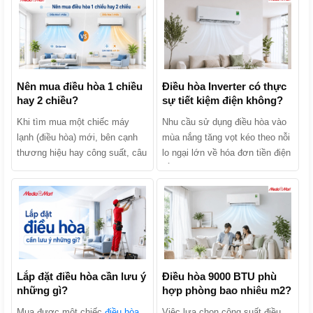
Nên mua điều hòa 1 chiều
Điều hòa Inverter có thực
hay 2 chiều?
sự tiết kiệm điện không?
Khi tìm mua một chiếc máy
Nhu cầu sử dụng điều hòa vào
lạnh (điều hòa) mới, bên cạnh
mùa nắng tăng vọt kéo theo nỗi
thương hiệu hay công suất, câu
lo ngại lớn về hóa đơn tiền điện
hỏi khiến nhiều người băn
hằng tháng. Khi tìm mua sản
khoăn nhất chính là: Nên mua
phẩm, chắc chắn bạn đã từng
điều hòa 1 chiều hay 2 chiều?
nghe các lời quảng cáo: “Điều
Hai dòng máy này thực chất
hòa Inverter tiết kiệm điện lên
khác nhau như thế nào và đâu
tới 30% - 70%”. Liệu điều hòa
là lựa chọn kinh tế, phù hợp
Inverter có thực sự tiết kiệm
nhất với gia đình bạn? Hãy
điện không hay đó chỉ là chiêu
cùng MediaMart phân biệt chi
Lắp đặt điều hòa cần lưu ý
trò marketing của nhà sản xuất?
Điều hòa 9000 BTU phù
những gì?
hợp phòng bao nhiêu m2?
tiết 2 dòng sản phẩm này để tìm
Cùng MediaMart khám phá cơ
ra câu trả lời nhé!
chế hoạt động, phân tích ưu
Mua được một chiếc
điều hòa
Việc lựa chọn công suất điều