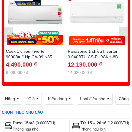
Coex 1 chiều Inverter
Panasonic 1 chiều Inverter
D
9000Btu/1Hp CA-09IN35
9.040BTU CS-PU9CKH-8D
1
4.490.000 ₫
12.190.000 ₫
8.890.000 ₫
14.020.000 ₫
1
Hãng
Giá
Kiểu dáng
Loại điều hòa
Công s
CHỌN THEO NHU CẦU
Dưới 15m2
Từ 15 – 20m²
(9.000BTU)
(12.000BTU)
Phòng ngủ nhỏ
Phòng ngủ lớn