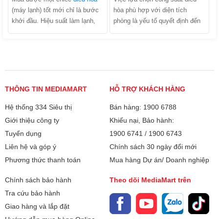
nhược điểm và tìm ra câu trả
(máy lạnh) tốt mới chỉ là bước
hòa phù hợp với diện tích
lời chính xác nhất trong bài viết
khởi đầu. Hiệu suất làm lạnh,
phòng là yếu tố quyết định đến
dưới đây!
độ bền của máy và hóa đơn tiền
hiệu quả làm mát, khả năng tiết
điện hàng tháng của gia đình
kiệm điện và tuổi thọ của thiết
bạn phụ thuộc tới 40% vào quá
bị. Trong số các dòng máy trên
trình lắp đặt. Trên thực tế, có
thị trường, phân khúc công suất
rất nhiều trường hợp máy vừa
nhỏ luôn nhận được sự quan
lắp xong đã chảy nước, làm
tâm lớn từ người tiêu dùng, đặc
THÔNG TIN MEDIAMART
HỖ TRỢ KHÁCH HÀNG
lạnh kém hoặc kêu to do lỗi kỹ
biệt là cho các không gian sống
Hệ thống 334 Siêu thị
thuật. Vậy lắp đặt điều hòa cần
Bán hàng: 1900 6788
vừa và nhỏ. Vậy điều hòa 9000
lưu ý những gì? Hãy cùng điểm
BTU dùng cho phòng bao nhiêu
Giới thiệu công ty
Khiếu nại, Bảo hành:
qua những tiêu chuẩn "vàng" và
m2 là chuẩn nhất? Làm sao để
Tuyển dụng
1900 6741
/
1900 6743
các sai lầm đắt giá mà bạn cần
tính toán công suất máy lạnh
Liên hệ và góp ý
Chính sách 30 ngày đổi mới
đặc biệt giám sát khi thợ thi
chính xác nhằm tối ưu hóa chi
Phương thức thanh toán
Mua hàng Dự án/ Doanh nghiệp
công tại nhà.
phí đầu tư và hóa đơn tiền điện
hàng tháng?
Chính sách bảo hành
Theo dõi MediaMart trên
Tra cứu bảo hành
Giao hàng và lắp đặt