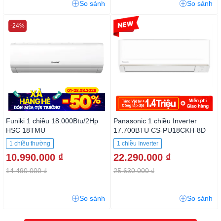
So sánh
So sánh
-24%
-13%
Funiki 1 chiều 18.000Btu/2Hp
Panasonic 1 chiều Inverter
HSC 18TMU
17.700BTU CS-PU18CKH-8D
1 chiều thường
1 chiều Inverter
10.990.000 ₫
22.290.000 ₫
14.490.000 ₫
25.630.000 ₫
So sánh
So sánh