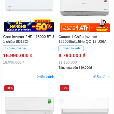
Gree inverter 2HP - 18000 BTU
Casper 1 Chiều Inverter
1 chiều BD18CI
12200Btu/1.5Hp QC-12IU36A
1 chiều Inverter
1 chiều Inverter
15.990.000 ₫
6.790.000 ₫
18.990.000 ₫
11.100.000 ₫
Tặng quà đến 349.000đ
So sánh
So sánh
-10%
-17%