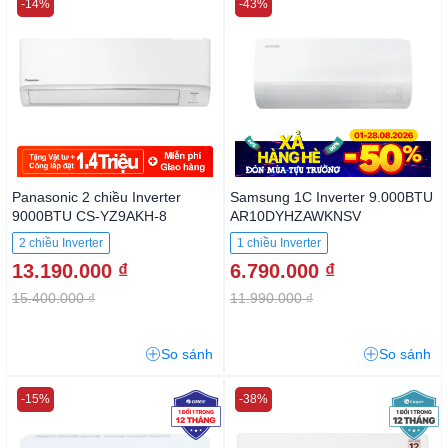
-14%
-43%
Panasonic 2 chiều Inverter
Samsung 1C Inverter 9.000BTU
9000BTU CS-YZ9AKH-8
AR10DYHZAWKNSV
2 chiều Inverter
1 chiều Inverter
13.190.000 ₫
6.790.000 ₫
15.400.000 ₫
11.990.000 ₫
So sánh
So sánh
-15%
-38%