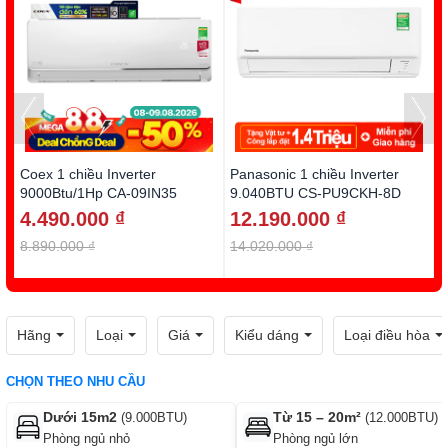
Coex 1 chiều Inverter
Panasonic 1 chiều Inverter
D
9000Btu/1Hp CA-09IN35
9.040BTU CS-PU9CKH-8D
1
4.490.000 ₫
12.190.000 ₫
8.890.000 ₫
14.020.000 ₫
1
Hãng
Loại
Giá
Kiểu dáng
Loại điều hòa
CHỌN THEO NHU CẦU
Dưới 15m2
Từ 15 – 20m²
(9.000BTU)
(12.000BTU)
Phòng ngủ nhỏ
Phòng ngủ lớn