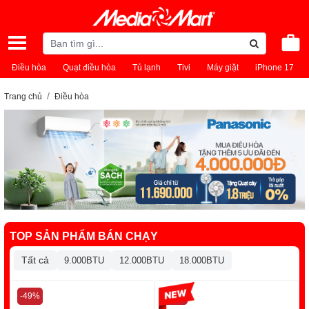
Điều hòa
Quạt điều hòa
Tủ lạnh
Tivi
Máy giặt
iPhone 17
Trang chủ
Điều hòa
TOP SẢN PHẨM BÁN CHẠY
Tất cả
9.000BTU
12.000BTU
18.000BTU
-49%
-13%