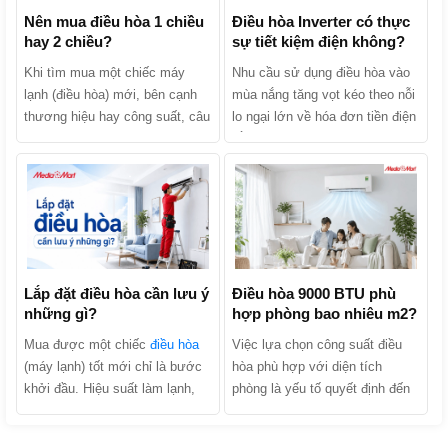
Nên mua điều hòa 1 chiều
Điều hòa Inverter có thực
hay 2 chiều?
sự tiết kiệm điện không?
Khi tìm mua một chiếc máy
Nhu cầu sử dụng điều hòa vào
lạnh (điều hòa) mới, bên cạnh
mùa nắng tăng vọt kéo theo nỗi
thương hiệu hay công suất, câu
lo ngại lớn về hóa đơn tiền điện
hỏi khiến nhiều người băn
hằng tháng. Khi tìm mua sản
khoăn nhất chính là: Nên mua
phẩm, chắc chắn bạn đã từng
điều hòa 1 chiều hay 2 chiều?
nghe các lời quảng cáo: “Điều
Hai dòng máy này thực chất
hòa Inverter tiết kiệm điện lên
khác nhau như thế nào và đâu
tới 30% - 70%”. Liệu điều hòa
là lựa chọn kinh tế, phù hợp
Inverter có thực sự tiết kiệm
nhất với gia đình bạn? Hãy
điện không hay đó chỉ là chiêu
cùng MediaMart phân biệt chi
Lắp đặt điều hòa cần lưu ý
trò marketing của nhà sản xuất?
Điều hòa 9000 BTU phù
những gì?
hợp phòng bao nhiêu m2?
tiết 2 dòng sản phẩm này để tìm
Cùng MediaMart khám phá cơ
ra câu trả lời nhé!
chế hoạt động, phân tích ưu
Mua được một chiếc
điều hòa
Việc lựa chọn công suất điều
nhược điểm và tìm ra câu trả
(máy lạnh) tốt mới chỉ là bước
hòa phù hợp với diện tích
lời chính xác nhất trong bài viết
khởi đầu. Hiệu suất làm lạnh,
phòng là yếu tố quyết định đến
dưới đây!
độ bền của máy và hóa đơn tiền
hiệu quả làm mát, khả năng tiết
điện hàng tháng của gia đình
kiệm điện và tuổi thọ của thiết