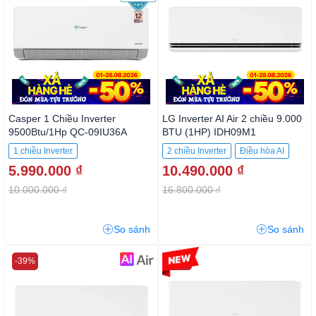
Casper 1 Chiều Inverter
LG Inverter AI Air 2 chiều 9.000
9500Btu/1Hp QC-09IU36A
BTU (1HP) IDH09M1
1 chiều Inverter
2 chiều Inverter
Điều hòa AI
5.990.000 ₫
10.490.000 ₫
10.000.000 ₫
16.800.000 ₫
So sánh
So sánh
-39%
-21%