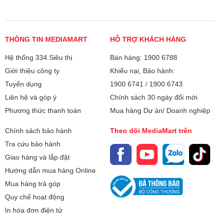
bạn phụ thuộc tới 40% vào quá
bị. Trong số các dòng máy trên
trình lắp đặt. Trên thực tế, có
thị trường, phân khúc công suất
rất nhiều trường hợp máy vừa
nhỏ luôn nhận được sự quan
lắp xong đã chảy nước, làm
tâm lớn từ người tiêu dùng, đặc
THÔNG TIN MEDIAMART
HỖ TRỢ KHÁCH HÀNG
lạnh kém hoặc kêu to do lỗi kỹ
biệt là cho các không gian sống
Hệ thống 334 Siêu thị
thuật. Vậy lắp đặt điều hòa cần
Bán hàng: 1900 6788
vừa và nhỏ. Vậy điều hòa 9000
lưu ý những gì? Hãy cùng điểm
BTU dùng cho phòng bao nhiêu
Giới thiệu công ty
Khiếu nại, Bảo hành:
qua những tiêu chuẩn "vàng" và
m2 là chuẩn nhất? Làm sao để
Tuyển dụng
1900 6741
/
1900 6743
các sai lầm đắt giá mà bạn cần
tính toán công suất máy lạnh
Liên hệ và góp ý
Chính sách 30 ngày đổi mới
đặc biệt giám sát khi thợ thi
chính xác nhằm tối ưu hóa chi
Phương thức thanh toán
Mua hàng Dự án/ Doanh nghiệp
công tại nhà.
phí đầu tư và hóa đơn tiền điện
hàng tháng?
Chính sách bảo hành
Theo dõi MediaMart trên
Tra cứu bảo hành
Giao hàng và lắp đặt
Hướng dẫn mua hàng Online
Mua hàng trả góp
Quy chế hoạt động
In hóa đơn điện tử