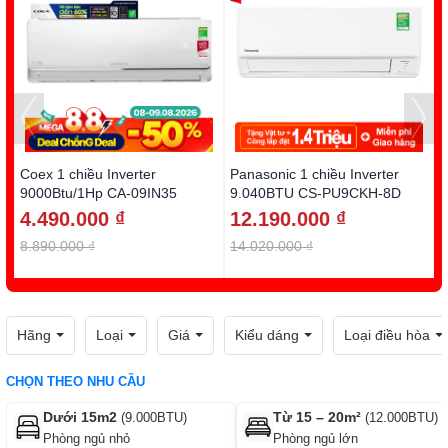
Coex 1 chiều Inverter
Panasonic 1 chiều Inverter
D
9000Btu/1Hp CA-09IN35
9.040BTU CS-PU9CKH-8D
1
4.490.000 ₫
12.190.000 ₫
8.890.000 ₫
14.020.000 ₫
1
Hãng
Loại
Giá
Kiểu dáng
Loại điều hòa
CHỌN THEO NHU CẦU
Dưới 15m2
Từ 15 – 20m²
(9.000BTU)
(12.000BTU)
Phòng ngủ nhỏ
Phòng ngủ lớn