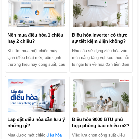
Nên mua điều hòa 1 chiều
Điều hòa Inverter có thực
hay 2 chiều?
sự tiết kiệm điện không?
Khi tìm mua một chiếc máy
Nhu cầu sử dụng điều hòa vào
lạnh (điều hòa) mới, bên cạnh
mùa nắng tăng vọt kéo theo nỗi
thương hiệu hay công suất, câu
lo ngại lớn về hóa đơn tiền điện
hỏi khiến nhiều người băn
hằng tháng. Khi tìm mua sản
khoăn nhất chính là: Nên mua
phẩm, chắc chắn bạn đã từng
điều hòa 1 chiều hay 2 chiều?
nghe các lời quảng cáo: “Điều
Hai dòng máy này thực chất
hòa Inverter tiết kiệm điện lên
khác nhau như thế nào và đâu
tới 30% - 70%”. Liệu điều hòa
là lựa chọn kinh tế, phù hợp
Inverter có thực sự tiết kiệm
nhất với gia đình bạn? Hãy
điện không hay đó chỉ là chiêu
cùng MediaMart phân biệt chi
Lắp đặt điều hòa cần lưu ý
trò marketing của nhà sản xuất?
Điều hòa 9000 BTU phù
những gì?
hợp phòng bao nhiêu m2?
tiết 2 dòng sản phẩm này để tìm
Cùng MediaMart khám phá cơ
ra câu trả lời nhé!
chế hoạt động, phân tích ưu
Mua được một chiếc
điều hòa
Việc lựa chọn công suất điều