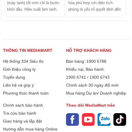
nhược điểm và tìm ra câu trả
(máy lạnh) tốt mới chỉ là bước
hòa phù hợp với diện tích
lời chính xác nhất trong bài viết
khởi đầu. Hiệu suất làm lạnh,
phòng là yếu tố quyết định đến
dưới đây!
độ bền của máy và hóa đơn tiền
hiệu quả làm mát, khả năng tiết
điện hàng tháng của gia đình
kiệm điện và tuổi thọ của thiết
bạn phụ thuộc tới 40% vào quá
bị. Trong số các dòng máy trên
trình lắp đặt. Trên thực tế, có
thị trường, phân khúc công suất
rất nhiều trường hợp máy vừa
nhỏ luôn nhận được sự quan
lắp xong đã chảy nước, làm
tâm lớn từ người tiêu dùng, đặc
THÔNG TIN MEDIAMART
HỖ TRỢ KHÁCH HÀNG
lạnh kém hoặc kêu to do lỗi kỹ
biệt là cho các không gian sống
Hệ thống 334 Siêu thị
thuật. Vậy lắp đặt điều hòa cần
Bán hàng: 1900 6788
vừa và nhỏ. Vậy điều hòa 9000
lưu ý những gì? Hãy cùng điểm
BTU dùng cho phòng bao nhiêu
Giới thiệu công ty
Khiếu nại, Bảo hành:
qua những tiêu chuẩn "vàng" và
m2 là chuẩn nhất? Làm sao để
Tuyển dụng
1900 6741
/
1900 6743
các sai lầm đắt giá mà bạn cần
tính toán công suất máy lạnh
Liên hệ và góp ý
Chính sách 30 ngày đổi mới
đặc biệt giám sát khi thợ thi
chính xác nhằm tối ưu hóa chi
Phương thức thanh toán
Mua hàng Dự án/ Doanh nghiệp
công tại nhà.
phí đầu tư và hóa đơn tiền điện
hàng tháng?
Chính sách bảo hành
Theo dõi MediaMart trên
Tra cứu bảo hành
Giao hàng và lắp đặt
Hướng dẫn mua hàng Online