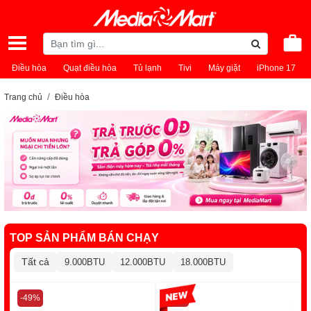
Điều hòa
Quạt điều hòa
Tủ lạnh
Tivi
Máy giặt
iPhone 17
Trang chủ
Điều hòa
TOP SẢN PHẨM BÁN CHẠY
Tất cả
9.000BTU
12.000BTU
18.000BTU
-49%
-13%