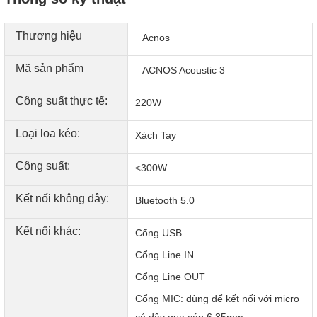
LFP lên tới hơn 2000 lần sạc/xả mà dung lượng vẫn còn
tới 70%.
Thương hiệu
Acnos
Tỷ lệ hao hụt khi không sử dụng của pin LFP chỉ khoảng
30%.
Mã sản phẩm
ACNOS Acoustic 3
Công suất thực tế:
220W
Loại loa kéo:
Xách Tay
Công suất:
<300W
Kết nối không dây:
Bluetooth 5.0
Kết nối khác:
Cổng USB
Cổng Line IN
Cổng Line OUT
Cổng MIC: dùng để kết nối với micro
có dây qua cáp 6.35mm.