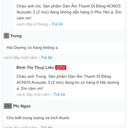
Chào anh chị. Sản phẩm Dàn Âm Thanh Di Động ACNOS
Acoustic 3 (2 mic) đang không sẵn hàng ở Phú Yên ạ. Em
cảm ơn!
cách đây 4 tháng
-
Trả lời
T
Trung
Hải Dương có hàng không ạ
cách đây một năm
-
Trả lời
Đinh Thị Thuý Liên
QTV
Chào anh Trung. Sản phẩm Dàn Âm Thanh Di Động
ACNOS Acoustic 3 (2 mic) đang ko có hàng ở Hải dương
Loa karaoke di động ACNOS ACOUSTIC 3 có chức năng
ạ. Em cảm ơn!
cách đây một năm
-
Trả lời
Chống Hú Di Tần – Một tính năng phương pháp chống hú
bằng cách dịch chuyển tần số. Ưu điểm của phương pháp
PN
Phi Ngọc
này là Mic vẫn nhẹ hơi dễ hát như bình thường. Đây là tính
năng đã được tích hợp và lập trình tự động có sẵn trong
Cho biết trọng lượng và kích thước
máy. Ngoài ra, hiệu ứng Reverb đa kênh độc quyền của
ACNOS giúp tiếng hát mượt mà. Song song đó, tính năng
cách đây một năm
-
Trả lời