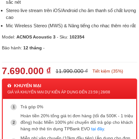
sắc nét
Stereo live stream trên iOS/Android cho âm thanh số chất lượng
cao
Mic Wireless Stereo (MWS) & Nâng tiếng cho nhạc thêm réo rắt
Model:
ACNOS Acoustic 3
- Sku:
102354
Bảo hành:
12 tháng
-
7.690.000 ₫
11.990.000 ₫
Tiết kiệm (35%)
KHUYẾN MẠI
GIÁ VÀ KHUYẾN MẠI DỰ KIẾN ÁP DỤNG ĐẾN 23:59 | 28/08
Trả góp 0%
Hoàn tiền 20% tổng giá trị đơn hàng (tối đa 500K - 1 triệu
đồng) hoặc Miễn 100% phí chuyển đổi trả góp cho khách
hàng mở thẻ tín dụng TPBank EVO
tại đây
.
Miễn phí vận chuyển (10km đầu tiên) (Áp dụng cho đơn