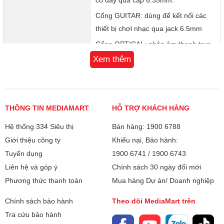
Cổng GUITAR: dùng để kết nối các
thiết bị chơi nhạc qua jack 6.5mm
Cổng OPTICAL: nhận âm thanh trực
tiếp từ Smart Tivi
Xem thêm
MIC WIRELESS STEREO
Bảo hành
12 tháng
Công nghệ ghép đôi 2 loa di động mới nhất thị trường âm
thanh
Xuất xứ
Việt Nam
THÔNG TIN MEDIAMART
HỖ TRỢ KHÁCH HÀNG
Mic Wireless Stereo (MWS) là tính năng nối cặp không dây
2 loa để nghe Stereo và hát Karaoke.
Hệ thống 334 Siêu thị
Bán hàng: 1900 6788
Công nghệ của Soncamedia sử dụng tính năng MIC
Giới thiệu công ty
Khiếu nại, Bảo hành:
WIRELESS STEREO (MWS) cho phép kết nối 2 loa và mỗi
Tuyển dụng
1900 6741
/
1900 6743
loa phát tín hiệu riêng biệt của kênh bên trái và kênh bên
Liên hệ và góp ý
Chính sách 30 ngày đổi mới
phải. Đầu tiên, tín hiệu kênh bên trái và kênh bên phải
(LEFT – RIGHT) được truyền dẫn đến 1 loa, sau đó loa này
Phương thức thanh toán
Mua hàng Dự án/ Doanh nghiệp
chỉ phát tín hiệu bên phải và gửi tín hiệu bên trái cho loa
Chính sách bảo hành
Theo dõi MediaMart trên
còn lại để tái tạo âm thanh Wireless Stereo.
Chỉ cần kết nối Bluetooth với 1 loa (được gọi là Master) và
Tra cứu bảo hành