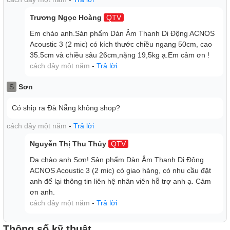
Enhancer giúp nghe nhạc to hơn. Đáng lưu ý, tính năng
Trương Ngọc Hoàng
QTV
chống hú FBC chủ động bảo vệ loa, giữ được chất âm
Em chào anh.Sản phẩm Dàn Âm Thanh Di Động ACNOS
sang trọng chỉ cần Nhấn giữ để Bật/Tắtchức năng chống hú
Acoustic 3 (2 mic) có kích thước chiều ngang 50cm, cao
hoặc Nhấp 2-lần để Bật/Tắt chức năng nâng tiếng nhạc
35.5cm và chiều sâu 26cm,nặng 19,5kg ạ.Em cảm ơn !
(music ENHANCER)
cách đây một năm
-
Trả lời
Sử dụng pin LFP
S
Sơn
ACNOS ACOUSTIC 3 sử dụng pin LFP. Pin LFP là từ viết
tắt của Lithium Ferrous Phosphate (LiFePO4) là loại Lithium
Có ship ra Đà Nẵng không shop?
sắt phốt phát. Đây là dòng pin có cấu tạo kiểu mới, dòng xả
cách đây một năm
-
Trả lời
rất ổn định dù dung lượng pin dưới 50%, thậm chí khi pin
đang trong tình trạng yếu thì cũng không ảnh hưởng đến
Nguyễn Thị Thu Thủy
QTV
chất lượng âm thanh.
Dạ chào anh Sơn! Sản phẩm Dàn Âm Thanh Di Động
Pin LFP sở hữu nhiều ưu điểm vượt trội hơn hẳn so với
ACNOS Acoustic 3 (2 mic) có giao hàng, có nhu cầu đặt
những dòng pin kiểu cũ (pin Lithium ion và ắc quy acid chì
anh để lại thông tin liên hệ nhân viên hỗ trợ anh ạ. Cảm
truyền thống):
ơn anh.
Pin LFP có khả năng lưu trữ dung lượng điện cao.
cách đây một năm
-
Trả lời
Tuổi thọ dài. Nếu như tuổi thọ của ắc quy acid chì là 300-
400 lần sạc/xả, pin Lithium ion là 1000 lần sạc/xả thì pin
Thông số kỹ thuật