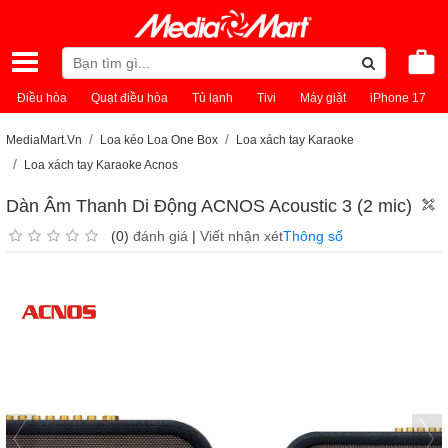
Điều hòa
Quạt điều hòa
Tủ lạnh
Tivi
Máy giặt
iPhone 17
MediaMart.Vn
Loa kéo Loa One Box
Loa xách tay Karaoke
Loa xách tay Karaoke Acnos
Dàn Âm Thanh Di Động ACNOS Acoustic 3 (2 mic)
(0)
đánh giá
|
Viết nhận xét
Thông số