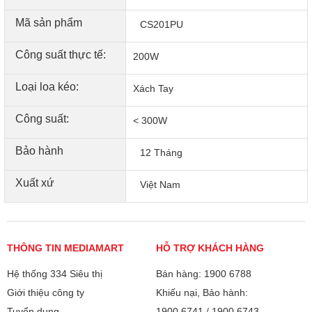
Trộn bài chung Youtube – Hát karaoke online không quảng
Mã sản phẩm
CS201PU
cáo
Tương thích với các thiết bị di động chạy hệ điều hành
Công suất thực tế:
200W
ANDROID và iOS
Loại loa kéo:
Xách Tay
Công suất:
< 300W
Bảo hành
12 Tháng
Xuất xứ
Việt Nam
THÔNG TIN MEDIAMART
HỖ TRỢ KHÁCH HÀNG
Hệ thống 334 Siêu thị
Bán hàng: 1900 6788
Giới thiệu công ty
Khiếu nại, Bảo hành:
Tuyển dụng
1900 6741
/
1900 6743