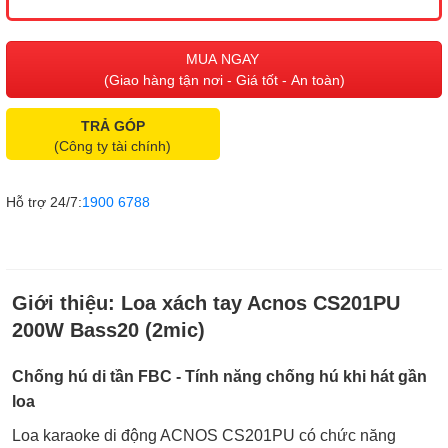
MUA NGAY
(Giao hàng tận nơi - Giá tốt - An toàn)
TRẢ GÓP
(Công ty tài chính)
Hỗ trợ 24/7:
1900 6788
Giới thiệu:
Loa xách tay Acnos CS201PU
200W Bass20 (2mic)
Chống hú di tần FBC - Tính năng chống hú khi hát gần
loa
Loa karaoke di động ACNOS CS201PU có chức năng