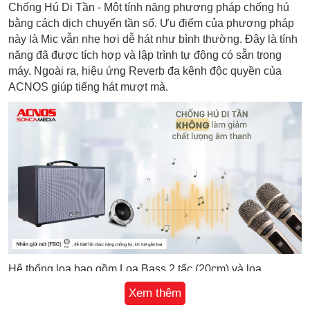
Chống Hú Di Tần - Một tính năng phương pháp chống hú
bằng cách dịch chuyển tần số. Ưu điểm của phương pháp
này là Mic vẫn nhẹ hơi dễ hát như bình thường. Đây là tính
năng đã được tích hợp và lập trình tự động có sẵn trong
máy. Ngoài ra, hiệu ứng Reverb đa kênh độc quyền của
ACNOS giúp tiếng hát mượt mà.
Hệ thống loa bao gồm Loa Bass 2 tấc (20cm) và loa
Tweeter. 2 Micro UHF vỏ nhôm sang trọng, nhẹ hơi dễ hát.
Xem thêm
Công suất thực RMS 70W (max). Công nghệ Bluetooth 5.0