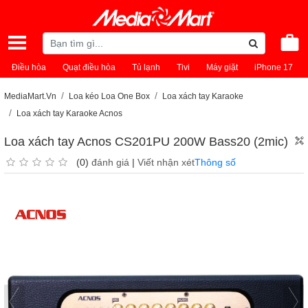
Điều hòa
Quạt điều hòa
Tủ lạnh
Tivi
Máy giặt
iPhone 17
MediaMart.Vn
Loa kéo Loa One Box
Loa xách tay Karaoke
Loa xách tay Karaoke Acnos
Loa xách tay Acnos CS201PU 200W Bass20 (2mic)
(0)
đánh giá
|
Viết nhận xét
Thông số