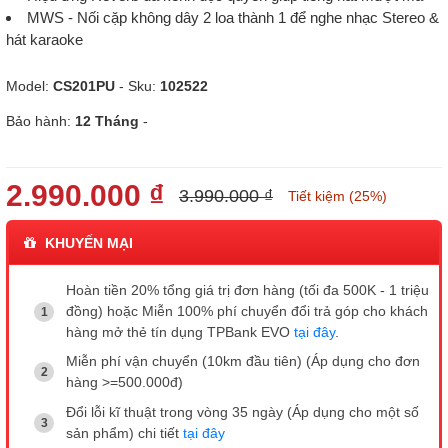
MWS - Nối cặp không dây 2 loa thành 1 để nghe nhạc Stereo &
hát karaoke
Model:
CS201PU
- Sku:
102522
Bảo hành:
12 Tháng
-
2.990.000 ₫
3.990.000 ₫
Tiết kiệm (25%)
KHUYẾN MẠI
Hoàn tiền 20% tổng giá trị đơn hàng (tối đa 500K - 1 triệu
đồng) hoặc Miễn 100% phí chuyển đổi trả góp cho khách
hàng mở thẻ tín dụng TPBank EVO
tại đây
.
Miễn phí vận chuyển (10km đầu tiên) (Áp dụng cho đơn
hàng >=500.000đ)
Đổi lỗi kĩ thuật trong vòng 35 ngày (Áp dụng cho một số
sản phẩm) chi tiết
tại đây