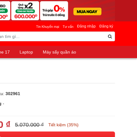
Đăng nhập
Đăng ký
Tin Khuyến mại
Tư vấn
ne 17
Laptop
Máy sấy quần áo
ku:
302961
g
-
0 ₫
5.070.000 ₫
Tiết kiệm (35%)