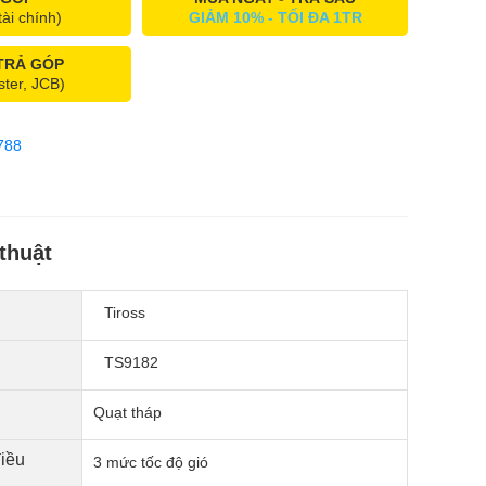
tài chính)
GIẢM 10% - TỐI ĐA 1TR
 TRẢ GÓP
ster, JCB)
788
thuật
Tiross
TS9182
Quạt tháp
điều
3 mức tốc độ gió