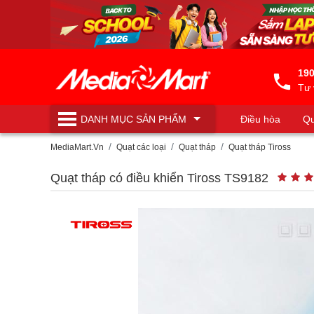
190
Tư 
DANH MỤC
SẢN PHẨM
Điều hòa
Qu
Máy lọc nước
MediaMart.Vn
Quạt các loại
Quạt tháp
Quạt tháp Tiross
Quạt tháp có điều khiển Tiross TS9182