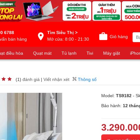
0 6788
Tìm Siêu Thị >
Giỏ hàng
vấn bán hàng
Mở cửa: 8:00 - 21:30
ạt điều hòa
Quạt mát
Tủ lạnh
Tivi
Máy giặt
iPho
(1)
đánh giá
|
Viết nhận xét
Thông số
Model:
TS9182
- S
Bảo hành:
12 thán
3.290.00