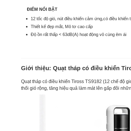
ĐIỂM NỔI BẬT
12 tốc độ gió, nút điều khiển cảm ứng,có điều khiển 
Thiết kế đẹp mắt, Mô tơ cao cấp
Độ ồn rất thấp < 63dB(A) hoạt động vô cùng êm ái
Giới thiệu:
Quạt tháp có điều khiển Ti
Quạt tháp có điều khiển Tiross TS9182 (12 chế độ gi
thổi gió rộng, tăng hiệu quả làm mát lên gấp đôi nh