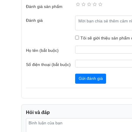
Đánh giá sản phẩm
Đánh giá
Quạt tháp có điều khiển Tiross 
Tôi sẽ giới thiệu sản phẩm
Về thiết kế
Họ tên (bắt buộc)
Đây là chiếc quạt tháp Tiross với thiết kế không cánh
chẳng may chạm vào. Thiết kế nhỏ gọn, ấn tượng, mà
Số điện thoại (bắt buộc)
tại mọi không gian trong ngôi nhà mình.
Gửi đánh giá
Chiếc quạt này có tay cầm dễ di chuyển cùng cửa g
tối đa bụi bẩn khi bạn không sử dụng đến, cánh quạt
gió siêu dài cùng thiết kế mặt sau kẻ dọc có tác dụng 
lợi.
Đặc biệt, quạt tháp có mặt điều khiển cảm ứng cùng
Hỏi và đáp
mượt mà, dễ dàng và nhanh nhạy hơn. Điều khiển từ x
chỉnh dù ở khoảng cách xa.