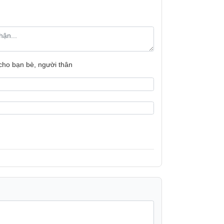
TS9182 (12 chế độ gió)
 cho bạn bè, người thân
 rất an toàn cho trẻ nhỏ, dù bé nhà bạn có
u trắng sang trọng của quạt giúp bạn đặt
ió tự động đóng mở, điều này chống được
 sẽ tự động đóng lại rất mỹ quan. Phần cửa
tản nhiệt, tránh làm nóng động cơ rất tiện
 màn hình sắc nét sẽ giúp bạn sử dụng
a có thể nhận diện tới 6m tiện lợi điều