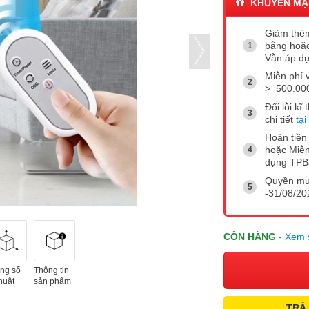
KHUYẾN MẠ
Giảm thêm
bằng hoặc
Vẫn áp dụ
Miễn phí 
>=500.00
Đổi lỗi k
chi tiết
tại
Hoàn tiền 
hoặc Miễn
dụng TP
Quyền mua
-31/08/202
CÒN HÀNG
- Xem 
ng số
Thông tin
huật
sản phẩm
TRẢ