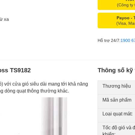
(Công ty 
Payoo -
từ xa
(Visa, Ma
Hỗ trợ 24/7:
1900 6
ross TS9182
Thông số kỹ 
ó) với cửa gió siêu dài mang tới khả năng
Thương hiệu
ững dòng quạt thông thường khác.
Mã sản phẩm
Loại quạt mát:
Tốc độ gió và 
khiển: