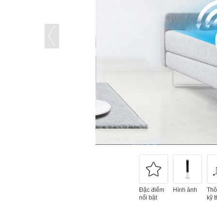
Đặc điểm
Hình ảnh
Thô
nổi bật
kỹ t