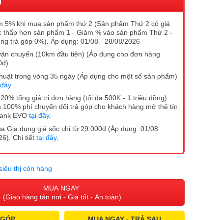
I
 5% khi mua sản phẩm thứ 2 (Sản phẩm Thứ 2 có giá
 thấp hơn sản phẩm 1 - Giảm % vào sản phẩm Thứ 2 -
ng trả góp 0%). Áp dụng: 01/08 - 28/08/2026
vận chuyển (10km đầu tiên) (Áp dụng cho đơn hàng
0đ)
ĩ thuật trong vòng 35 ngày (Áp dụng cho một số sản phẩm)
 đây
20% tổng giá trị đơn hàng (tối đa 500K - 1 triệu đồng)
 100% phí chuyển đổi trả góp cho khách hàng mở thẻ tín
Bank EVO
tại đây
.
 Gia dụng giá sốc chỉ từ 29.000đ (Áp dụng: 01/08
6). Chi tiết
tại đây
.
siêu thị còn hàng
MUA NGAY
(Giao hàng tận nơi - Giá tốt - An toàn)
 GÓP
MUA NGAY - TRẢ SAU