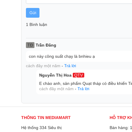
Gửi
1 Bình luận
TĐ
Trần Đăng
con này công suất chạy là bnhieu ạ
cách đây một năm
-
Trả lời
Nguyễn Thị Hoa
QTV
E chào anh, sản phẩm Quạt tháp có điều khiển Ti
cách đây một năm
-
Trả lời
THÔNG TIN MEDIAMART
HỖ TRỢ K
Hệ thống 334 Siêu thị
Bán hàng: 