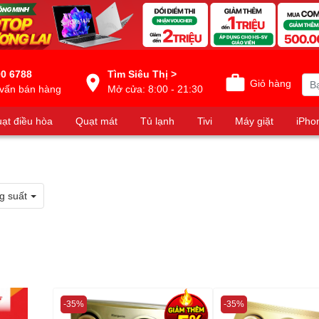
0 6788
Tìm Siêu Thị >
Giỏ hàng
vấn bán hàng
Mở cửa: 8:00 - 21:30
ạt điều hòa
Quạt mát
Tủ lạnh
Tivi
Máy giặt
iPho
g suất
-35%
-35%