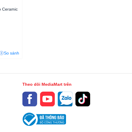
o Ceramic
So sánh
Theo dõi MediaMart trên