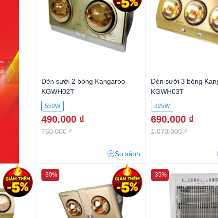
Đèn sưởi 2 bóng Kangaroo
Đèn sưởi 3 bóng Kan
KGWH02T
KGWH03T
550W
825W
490.000 ₫
690.000 ₫
760.000 ₫
1.070.000 ₫
So sánh
-30%
-35%