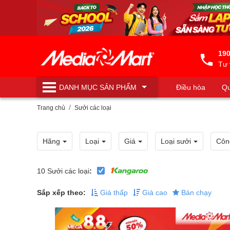
190
Tư 
DANH MỤC
SẢN PHẨM
Điều hòa
Qu
Máy lọc nước
Trang chủ
Sưởi các loại
Hãng
Loại
Giá
Loại sưởi
Côn
10
Sưởi các loại
:
Sắp xếp theo:
Giá thấp
Giá cao
Bán chạy