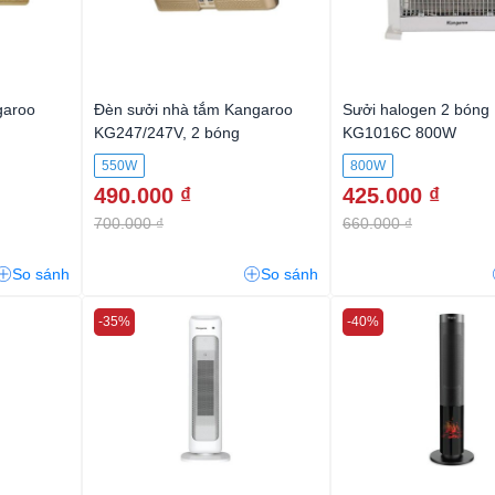
garoo
Đèn sưởi nhà tắm Kangaroo
Sưởi halogen 2 bóng
KG247/247V, 2 bóng
KG1016C 800W
550W
800W
490.000 ₫
425.000 ₫
700.000 ₫
660.000 ₫
So sánh
So sánh
-35%
-40%