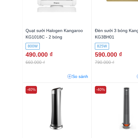
Quạt sưởi Halogen Kangaroo
Đèn sưởi 3 bóng Kan
KG1018C - 2 bóng
KG3BH01
800W
825W
490.000 ₫
590.000 ₫
660.000 ₫
790.000 ₫
So sánh
-40%
-40%