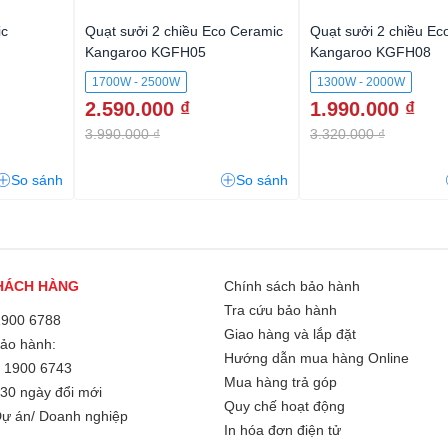
ic
Quạt sưởi 2 chiều Eco Ceramic
Quạt sưởi 2 chiều Ec
Kangaroo KGFH05
Kangaroo KGFH08
1700W - 2500W
1300W - 2000W
2.590.000 ₫
1.990.000 ₫
3.990.000 ₫
3.320.000 ₫
So sánh
So sánh
HÁCH HÀNG
Chính sách bảo hành
Tra cứu bảo hành
1900 6788
Giao hàng và lắp đặt
Bảo hành:
Hướng dẫn mua hàng Online
/
1900 6743
Mua hàng trả góp
30 ngày đổi mới
Quy chế hoạt động
ự án/ Doanh nghiệp
In hóa đơn điện tử