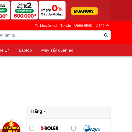
Đăng nhập
Đăng ký
Tin Khuyến mại
Tư vấn
ne 17
Laptop
Máy sấy quần áo
Hãng