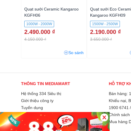
Quạt sưởi Ceramic Kangaroo
Quạt sưởi Eco Ceram
KGFH06
Kangaroo KGFH09
1000W - 2000W
1500W - 2500W
2.490.000 ₫
2.190.000 ₫
4.150.000 ₫
3.650.000 ₫
So sánh
THÔNG TIN MEDIAMART
HỖ TRỢ K
Hệ thống 334 Siêu thị
Bán hàng: 
Giới thiệu công ty
Khiếu nại, 
Tuyển dụng
1900 6741
Liên hệ và góp ý
Chính sách 
Phương thức thanh toán
Mua hàng D