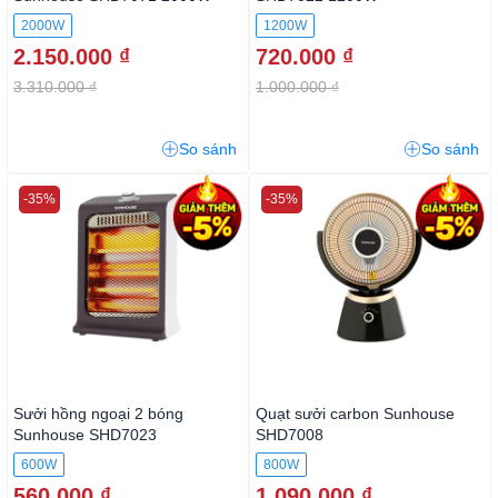
2000W
1200W
2.150.000 ₫
720.000 ₫
3.310.000 ₫
1.000.000 ₫
So sánh
So sánh
-35%
-35%
Sưởi hồng ngoại 2 bóng
Quạt sưởi carbon Sunhouse
Sunhouse SHD7023
SHD7008
600W
800W
560.000 ₫
1.090.000 ₫