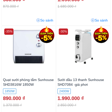
870.000 ₫
1.680.000 ₫
So sánh
So sánh
-35%
-30%
Quạt sưởi phòng tắm Sunhouse
Sưởi dầu 13 thanh Sunhouse
SHD3816W 1850W
SHD7084 -giá phơi
1850W
2400W
890.000 ₫
1.990.000 ₫
1.370.000 ₫
2.850.000 ₫