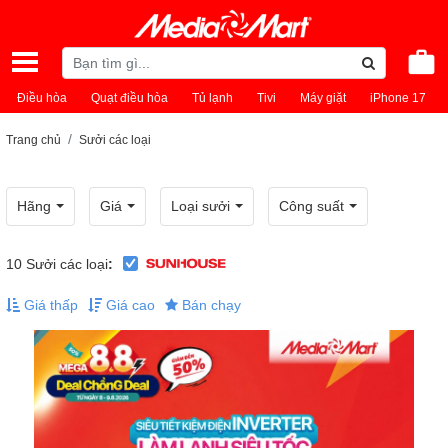
Điều hòa
Quạt điều hòa
Tủ lạnh
Tivi
Máy giặt
iPhone 17
Trang chủ
Sưởi các loại
Hãng
Giá
Loại sưởi
Công suất
10
Sưởi các loại
:
Giá thấp
Giá cao
Bán chạy