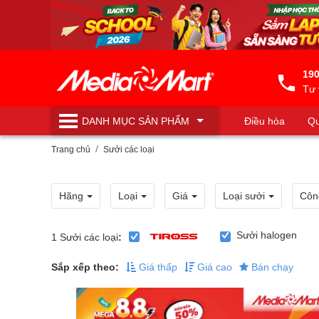
190
Tư 
DANH MỤC
SẢN PHẨM
Điều hòa
Qu
Máy lọc nước
Trang chủ
Sưởi các loại
Hãng
Loại
Giá
Loại sưởi
Côn
Sưởi halogen
1
Sưởi các loại
:
Sắp xếp theo:
Giá thấp
Giá cao
Bán chạy