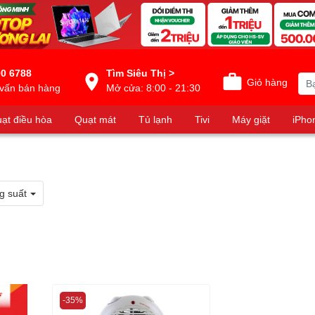
0 6788
Tìm Siêu Thị >
Giỏ hàng
vấn bán hàng
Mở cửa: 8:00 - 21:30
ạt điều hòa
Quạt mát
Tủ lạnh
Tivi
Máy giặt
iPho
g suất
-35%