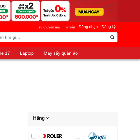
Đăng nhập
Đăng ký
Tin Khuyến mại
Tư vấn
ne 17
Laptop
Máy sấy quần áo
Hãng