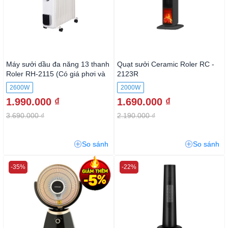
Máy sưởi dầu đa năng 13 thanh
Quạt sưởi Ceramic Roler RC -
Roler RH-2115 (Có giá phơi và
2123R
hộp nước tạo ẩm)
2600W
2000W
1.990.000 ₫
1.690.000 ₫
3.690.000 ₫
2.190.000 ₫
So sánh
So sánh
-35%
-22%