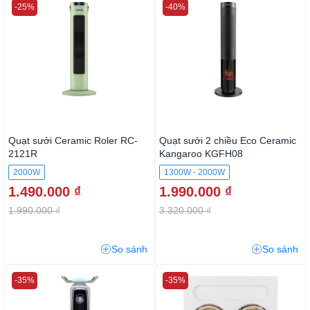
-25%
-40%
Quạt sưởi Ceramic Roler RC-
Quạt sưởi 2 chiều Eco Ceramic
2121R
Kangaroo KGFH08
2000W
1300W - 2000W
1.490.000 ₫
1.990.000 ₫
1.990.000 ₫
3.320.000 ₫
So sánh
So sánh
-35%
-35%