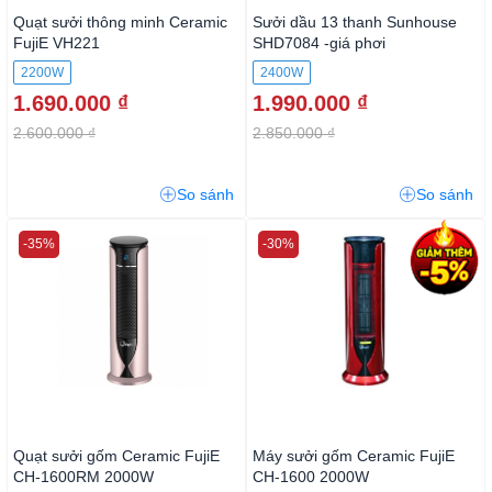
Quạt sưởi thông minh Ceramic
Sưởi dầu 13 thanh Sunhouse
FujiE VH221
SHD7084 -giá phơi
2200W
2400W
1.690.000 ₫
1.990.000 ₫
2.600.000 ₫
2.850.000 ₫
So sánh
So sánh
-35%
-30%
Quạt sưởi gốm Ceramic FujiE
Máy sưởi gốm Ceramic FujiE
CH-1600RM 2000W
CH-1600 2000W