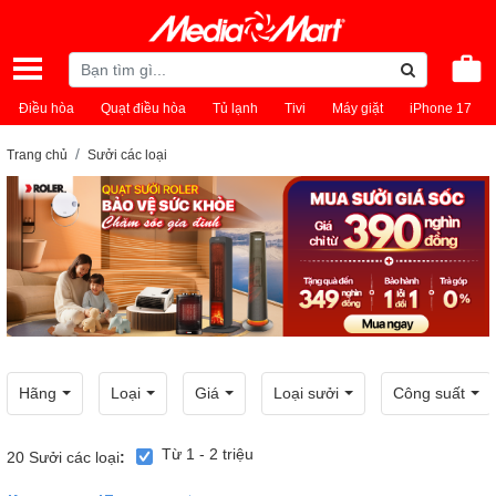
Điều hòa
Quạt điều hòa
Tủ lạnh
Tivi
Máy giặt
iPhone 17
Trang chủ
Sưởi các loại
Hãng
Loại
Giá
Loại sưởi
Công suất
Từ 1 - 2 triệu
20
Sưởi các loại
: