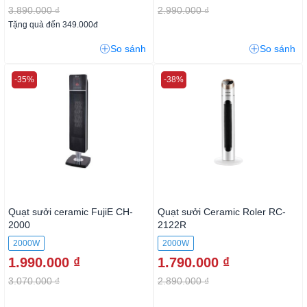
3.890.000 ₫
2.990.000 ₫
Tặng quà đến 349.000đ
So sánh
So sánh
-35%
-38%
Quạt sưởi ceramic FujiE CH-
Quạt sưởi Ceramic Roler RC-
2000
2122R
2000W
2000W
1.990.000 ₫
1.790.000 ₫
3.070.000 ₫
2.890.000 ₫