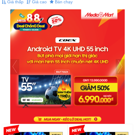
Giá thấp
Giá cao
Bán chạy
-5%
-4%