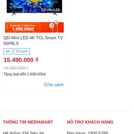
QD-Mini LED 4K TCL Smart TV
55P8LS
4K
55 inch
15.490.000 ₫
16.490.000 ₫
Tặng quà đến 1.690.000đ
So sánh
THÔNG TIN MEDIAMART
HỖ TRỢ KHÁCH HÀNG
Hệ thống 334 Siêu thị
Bán hàng: 1900 6788