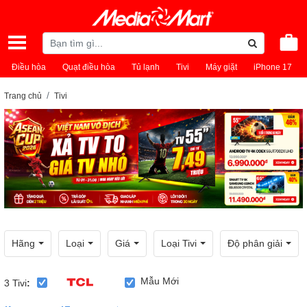
Điều hòa
Quạt điều hòa
Tủ lạnh
Tivi
Máy giặt
iPhone 17
Trang chủ
Tivi
Hãng
Loại
Giá
Loại Tivi
Độ phân giải
Mẫu Mới
3
Tivi
: