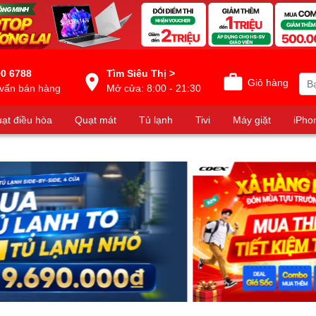
0 6788
Tìm Siêu Thị >
Giỏ hàng
vấn bán hàng
Mở cửa: 8:00 - 21:30
ạt điều hòa
Quạt mát
Tủ lạnh
Tivi
Máy giặt
iPho