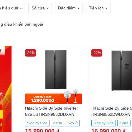
h hiệu quả
Số cửa
Đặc điểm
Tiện ích
g điều khiển bên ngoài
-26%
-22%
Hitachi Side By Side Inverter
Hitachi Side By Side 5
525 Lít HRSN9552DDXVN
HRSN9552DWDXVN
Side by Side
2 cửa
525 lít
Side by Side
2 cửa
15.990.000 ₫
16.990.000 ₫