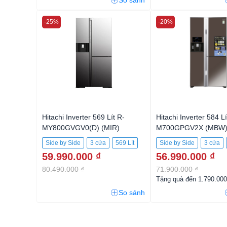
So sánh
-25%
-20%
Hitachi Inverter 569 Lít R-
Hitachi Inverter 584 Lí
MY800GVGV0(D) (MIR)
M700GPGV2X (MBW
Side by Side
3 cửa
569 Lít
Side by Side
3 cửa
59.990.000 ₫
56.990.000 ₫
80.490.000 ₫
71.900.000 ₫
Tặng quà đến 1.790.00
So sánh