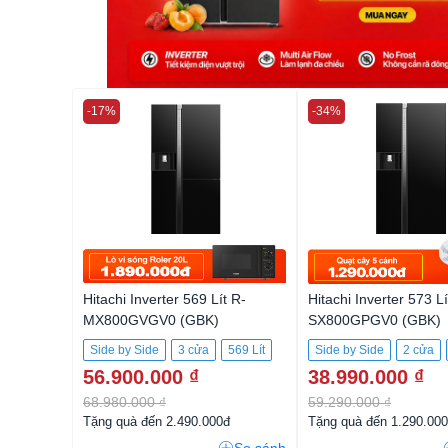
-17%
-34%
Hitachi Inverter 569 Lít R-
Hitachi Inverter 573 Lí
MX800GVGV0 (GBK)
SX800GPGV0 (GBK)
Side by Side
3 cửa
569 Lít
Side by Side
2 cửa
56.900.000 ₫
38.990.000 ₫
68.980.000 ₫
59.290.000 ₫
Tặng quà đến 2.490.000đ
Tặng quà đến 1.290.00