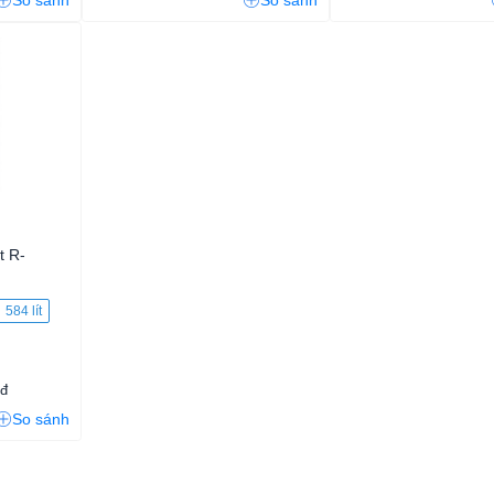
So sánh
So sánh
t R-
)
584 lít
0đ
So sánh