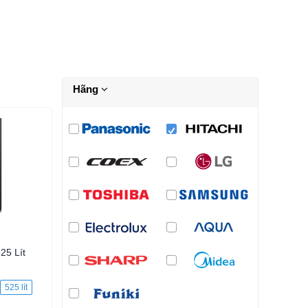
Hãng
25 Lít
525 lít