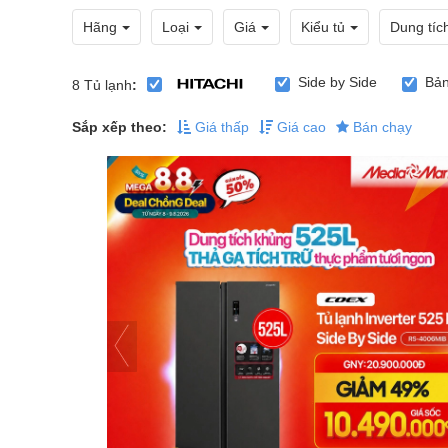
Hãng
Loại
Giá
Kiểu tủ
Dung tíc
Side by Side
Bản
8
Tủ lạnh
:
Sắp xếp theo:
Giá thấp
Giá cao
Bán chạy