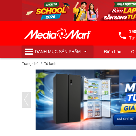
190
Tư 
DANH MỤC
SẢN PHẨM
Điều hòa
Qu
Máy lọc nước
Trang chủ
Tủ lạnh