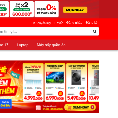
Đăng nhập
Đăng ký
Tin Khuyến mại
Tư vấn
ne 17
Laptop
Máy sấy quần áo