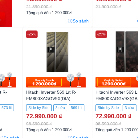
21.890.000 ₫
21.900.000 ₫
Tặng quà đến 1.290.000đ
So sánh
-25%
-25%
t R-
Hitachi Inverter 569 Lít R-
Hitachi Inverter 569 Lí
FM800XAGGV9X(DIA)
FM800XAGGV9X(GB
573 lít
Side by Side
3 cửa
569 Lít
Side by Side
3 cửa
72.990.000 ₫
72.990.000 ₫
98.590.000 ₫
98.590.000 ₫
0đ
Tặng quà đến 1.290.000đ
Tặng quà đến 1.290.00