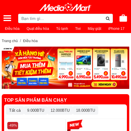
Điều hòa
Quạt điều hòa
Tủ lạnh
Tivi
Máy giặt
iPhone 17
Trang chủ
Điều hòa
TOP SẢN PHẨM BÁN CHẠY
Tất cả
9.000BTU
12.000BTU
18.000BTU
-49%
-13%