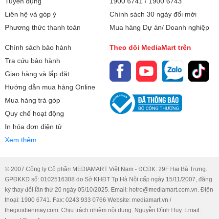
Tuyển dụng
1900 6741
/
1900 6743
các sai lầm đắt giá mà bạn cần
tính toán công suất máy lạnh
Liên hệ và góp ý
Chính sách 30 ngày đổi mới
đặc biệt giám sát khi thợ thi
chính xác nhằm tối ưu hóa chi
Phương thức thanh toán
Mua hàng Dự án/ Doanh nghiệp
công tại nhà.
phí đầu tư và hóa đơn tiền điện
hàng tháng?
Chính sách bảo hành
Theo dõi MediaMart trên
Tra cứu bảo hành
Giao hàng và lắp đặt
Hướng dẫn mua hàng Online
Mua hàng trả góp
Quy chế hoạt động
In hóa đơn điện tử
Xem thêm
© 2007 Công ty Cổ phần MEDIAMART Việt Nam - ĐCĐK: 29F Hai Bà Trưng.
GPĐKKD số: 0102516308 do Sở KHĐT Tp.Hà Nội cấp ngày 15/11/2007, đăng
ký thay đổi lần thứ 20 ngày 05/10/2025. Email: hotro@mediamart.com.vn. Điện
thoại: 1900 6741. Fax: 0243 933 0766 Website: mediamart.vn /
thegioidienmay.com. Chịu trách nhiệm nội dung: Nguyễn Đình Huy. Email: