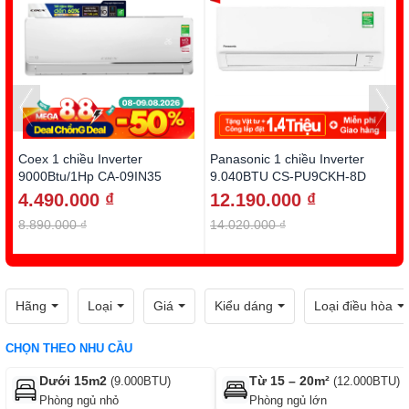
Coex 1 chiều Inverter
Panasonic 1 chiều Inverter
D
9000Btu/1Hp CA-09IN35
9.040BTU CS-PU9CKH-8D
1
4.490.000 ₫
12.190.000 ₫
8.890.000 ₫
14.020.000 ₫
1
Hãng
Loại
Giá
Kiểu dáng
Loại điều hòa
CHỌN THEO NHU CẦU
Dưới 15m2
Từ 15 – 20m²
(9.000BTU)
(12.000BTU)
Phòng ngủ nhỏ
Phòng ngủ lớn