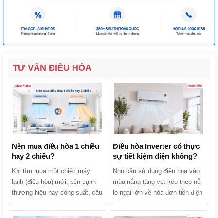
TƯ VẤN ĐIỀU HÒA
Nên mua điều hòa 1 chiều
Điều hòa Inverter có thực
hay 2 chiều?
sự tiết kiệm điện không?
Khi tìm mua một chiếc máy
Nhu cầu sử dụng điều hòa vào
lạnh (điều hòa) mới, bên cạnh
mùa nắng tăng vọt kéo theo nỗi
thương hiệu hay công suất, câu
lo ngại lớn về hóa đơn tiền điện
hỏi khiến nhiều người băn
hằng tháng. Khi tìm mua sản
khoăn nhất chính là: Nên mua
phẩm, chắc chắn bạn đã từng