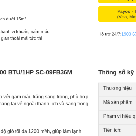
Payoo -
(Visa, Ma
ích dưới 15m²
thành vi khuẩn, nấm mốc
Hỗ trợ 24/7:
1900 6
ian thoải mái tức thì
.200 BTU/1HP SC-09FB36M
Thông số kỹ 
Thương hiệu
ấp với gam màu trắng sang trọng, phù hợp
Mã sản phẩm
mang lại vẻ ngoài thanh lịch và sang trọng
Phạm vi hiệu q
Tiện ích:
độ gió tối đa 1200 m³/h, giúp làm lạnh