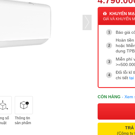
4.790.00
KHUYẾN MẠ
GIÁ VÀ KHUYẾN MẠ
Báo giá cô
Hoàn tiền 
hoặc Miễn
dụng TP
Miễn phí 
>=500.00
Đổi lỗi k
chi tiết
tại
CÒN HÀNG
- Xem 
ng số
Thông tin
huật
sản phẩm
TRẢ
(Công ty 