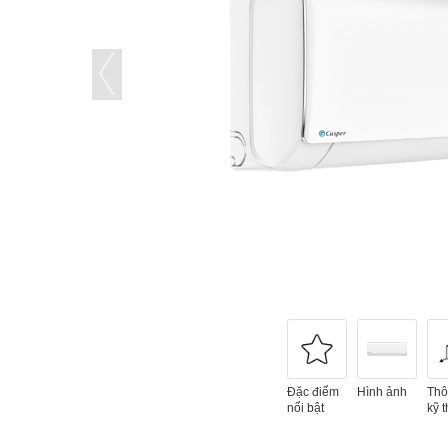
Đặc điểm
Hình ảnh
Thô
nổi bật
kỹ t