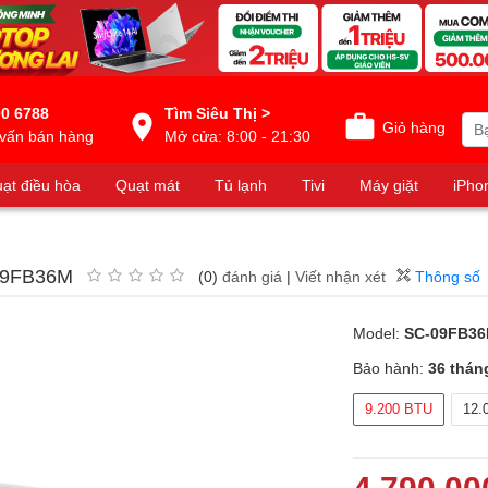
0 6788
Tìm Siêu Thị >
Giỏ hàng
vấn bán hàng
Mở cửa: 8:00 - 21:30
ạt điều hòa
Quạt mát
Tủ lạnh
Tivi
Máy giặt
iPho
-09FB36M
(0)
đánh giá
|
Viết nhận xét
Thông số
Model:
SC-09FB3
Bảo hành:
36 thán
9.200 BTU
12.