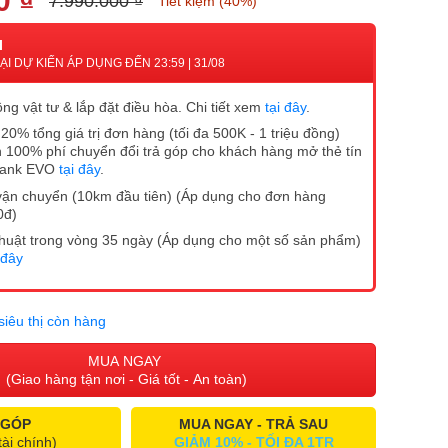
0 ₫
7.990.000 ₫
Tiết kiệm (40%)
I
I DỰ KIẾN ÁP DỤNG ĐẾN 23:59 | 31/08
ng vật tư & lắp đặt điều hòa. Chi tiết xem
tại đây
.
20% tổng giá trị đơn hàng (tối đa 500K - 1 triệu đồng)
 100% phí chuyển đổi trả góp cho khách hàng mở thẻ tín
Bank EVO
tại đây
.
vận chuyển (10km đầu tiên) (Áp dụng cho đơn hàng
0đ)
ĩ thuật trong vòng 35 ngày (Áp dụng cho một số sản phẩm)
 đây
siêu thị còn hàng
MUA NGAY
(Giao hàng tận nơi - Giá tốt - An toàn)
 GÓP
MUA NGAY - TRẢ SAU
tài chính)
GIẢM 10% - TỐI ĐA 1TR