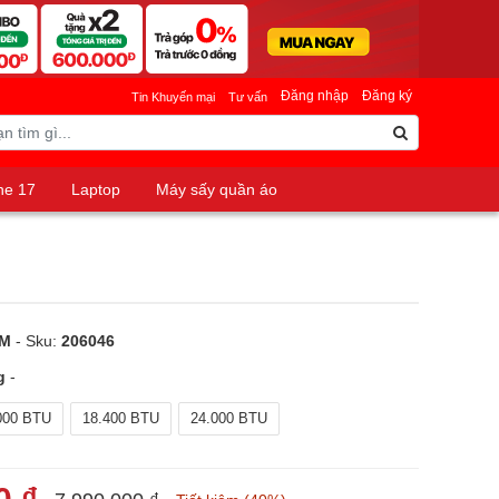
Đăng nhập
Đăng ký
Tin Khuyến mại
Tư vấn
ne 17
Laptop
Máy sấy quần áo
6M
- Sku:
206046
g
-
000 BTU
18.400 BTU
24.000 BTU