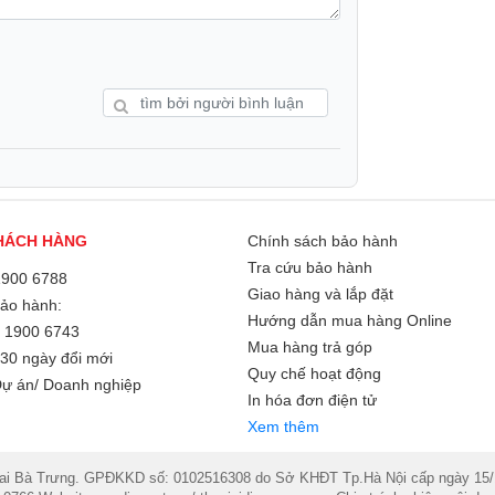
5 bước vệ sinh: đóng băng, rã băng, cuốn
Hệ thống này ngăn ngừa vi khuẩn, nấm mốc
HÁCH HÀNG
Chính sách bảo hành
Tra cứu bảo hành
1900 6788
Giao hàng và lắp đặt
Bảo hành:
Hướng dẫn mua hàng Online
/
1900 6743
Mua hàng trả góp
30 ngày đổi mới
Quy chế hoạt động
ự án/ Doanh nghiệp
In hóa đơn điện tử
Xem thêm
Bà Trưng. GPĐKKD số: 0102516308 do Sở KHĐT Tp.Hà Nội cấp ngày 15/11/2