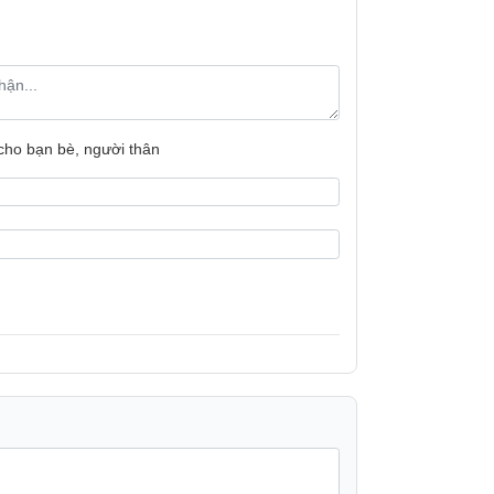
lượng dàn nón
ồng khí mát nhẹ nhàng, hỗ trợ giấc ngủ
Bảo hành
ồn thấp, mang lại không gian yên tĩnh và
Xuất xứ
 cho bạn bè, người thân