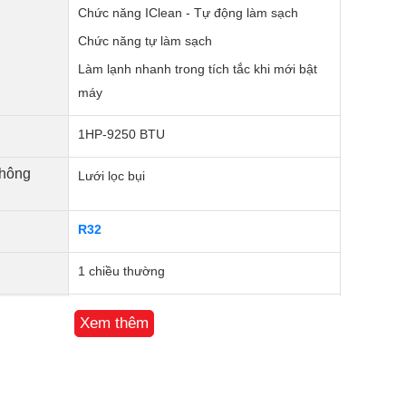
Chức năng IClean - Tự động làm sạch
Chức năng tự làm sạch
Làm lạnh nhanh trong tích tắc khi mới bật
máy
1HP-9250 BTU
không
Lưới lọc bụi
R32
1 chiều thường
h:
Dàn lạnh 42/36/24 dB - Dàn nóng 52 dB
Xem thêm
 lạnh:
761*295*200 mm Khối lượng 8.5 kg
hối
665*503*273 mm Khối lượng 23 kg