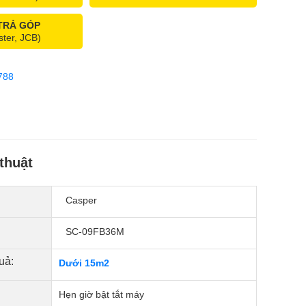
 TRẢ GÓP
ster, JCB)
788
thuật
Casper
SC-09FB36M
uả:
Dưới 15m2
Hẹn giờ bật tắt máy