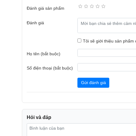
Chức năng BabyCare duy trì nhiệt độ ổn định, tạo lu
Đánh giá sản phẩm
thoải mái cho trẻ nhỏ. Điều hòa vận hành êm, với độ 
dễ chịu cho gia đình.
Đánh giá
Tôi sẽ giới thiệu sản phẩm
Họ tên (bắt buộc)
Số điện thoại (bắt buộc)
Gửi đánh giá
Hỏi và đáp