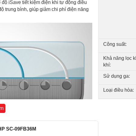
ộ iSave tiết kiệm điện khi tự động điều
độ trung bình, giúp giảm chi phí điện năng
Công suất:
Khả năng lọc 
khí:
Sử dụng ga:
Loại điều hòa:
Độ ồn trung bìn
êm
Kích thước dàn
/1HP SC-09FB36M
Kích thước - K