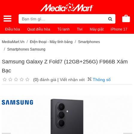
Điều hòa
Quạt điều hòa
Tủ lạnh
Tivi
Máy giặt
iPhone 17
MediaMart.Vn
Điện thoại - Máy tính bảng
Smartphones
Smartphones Samsung
Samsung Galaxy Z Fold7 (12GB+256G) F966B Xám
Bạc
(0)
đánh giá
|
Viết nhận xét
Thông số