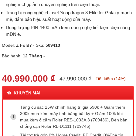
nghiệm chụp ảnh chuyên nghiệp trên điện thoại.
Trang bị công nghệ chipset Snapdragon 8 Elite for Galaxy mạnh
mẽ, đảm bảo hiệu suất hoạt động của máy.
Dung lượng PIN 4400 mAh kèm công nghệ tiết kiệm điện năng
mDNle.
Model:
Z Fold7
- Sku:
509413
Bảo hành:
12 Tháng
-
40.990.000 ₫
47.990.000 ₫
Tiết kiệm (14%)
KHUYẾN MẠI
Tặng củ sạc 25W chính hãng trị giá 590k + Giảm thêm
300k mua kèm máy tính bảng bất kỳ + Giảm 100k khi
mua kèm ổ cắm Roler RES-1003A.3 (709436), Đèn bàn
chống cận Roler RL-D1111 (709745)
Tài trợ trả góp 0% Home Credit, FE Credit, 0%Thê tín