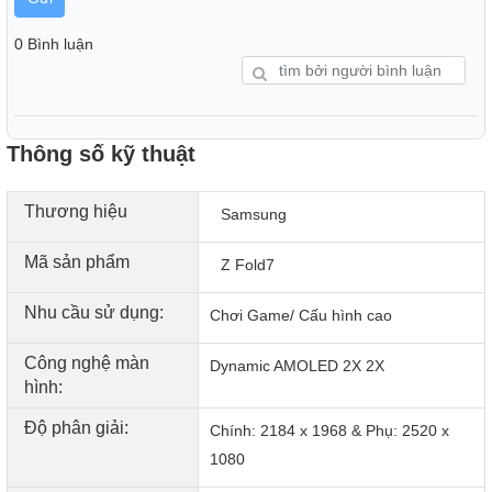
0 Bình luận
Thiết kế chắc chắn với Armor FlexHinge
Giới thiệu bản lề Armor FlexHinge đột phá, thiết kế mỏng
hơn trước nhưng vẫn bảo vệ tối ưu cho Galaxy Z Fold7 của
Thông số kỹ thuật
bạn.
Thương hiệu
Samsung
Mã sản phẩm
Z Fold7
Nhu cầu sử dụng:
Chơi Game/ Cấu hình cao
Công nghệ màn
Dynamic AMOLED 2X 2X
hình:
Độ phân giải:
Chính: 2184 x 1968 & Phụ: 2520 x
1080