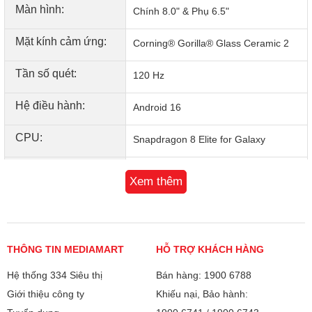
Màn hình:
Chính 8.0" & Phụ 6.5"
Bền bỉ từ trước ra sau
Lần đầu tiên trên điện thoại Gập Galaxy, kính Corning®
Mặt kính cảm ứng:
Corning® Gorilla® Glass Ceramic 2
Gorilla® Glass Ceramic 2 được sử dụng để tăng độ đàn hồi
cùng với kính Corning® Gorilla® Glass Victus®
Tần số quét:
120 Hz
Hệ điều hành:
Android 16
CPU:
Snapdragon 8 Elite for Galaxy
Chip đồ họa (GPU):
Adreno 750
Xem thêm
RAM:
12 GB
Bộ nhớ:
256 GB
THÔNG TIN MEDIAMART
HỖ TRỢ KHÁCH HÀNG
Camera sau:
Chính 200 MP & Phụ 12 MP, 10 MP
Hệ thống 334 Siêu thị
Bán hàng: 1900 6788
Camera Ultra 200 MP, nay đã có trên Galaxy Z Fold
Giới thiệu công ty
Khiếu nại, Bảo hành:
Quay phim:
8K 30fps
Ảnh đẹp đến từng chi tiết, nhờ camera 200 MP và công