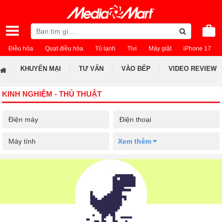
Điều hòa
Quạt điều hòa
Tủ lạnh
Tivi
Máy giặt
iPhone 17
KHUYẾN MẠI
TƯ VẤN
VÀO BẾP
VIDEO REVIEW
KINH NGHIỆM - THỦ THUẬT
Điện máy
Điện thoại
Máy tính
Xem thêm