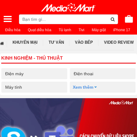
Điều hòa
Quạt điều hòa
Tủ lạnh
Tivi
Máy giặt
iPhone 17
KHUYẾN MẠI
TƯ VẤN
VÀO BẾP
VIDEO REVIEW
KINH NGHIỆM - THỦ THUẬT
Điện máy
Điện thoại
Máy tính
Xem thêm