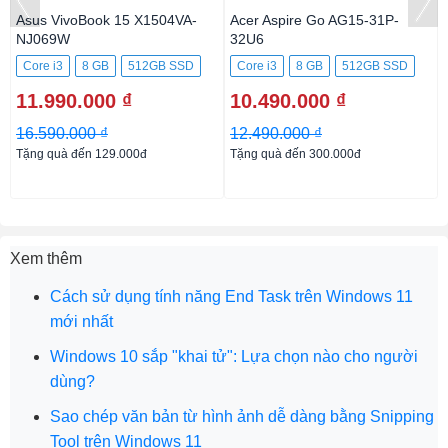
Asus VivoBook 15 X1504VA-
Acer Aspire Go AG15-31P-
NJ069W
32U6
Core i3
8 GB
512GB SSD
Core i3
8 GB
512GB SSD
11.990.000 ₫
10.490.000 ₫
16.590.000 ₫
12.490.000 ₫
Tặng quà đến 129.000đ
Tặng quà đến 300.000đ
Xem thêm
Cách sử dụng tính năng End Task trên Windows 11
mới nhất
Windows 10 sắp "khai tử": Lựa chọn nào cho người
dùng?
Sao chép văn bản từ hình ảnh dễ dàng bằng Snipping
Tool trên Windows 11