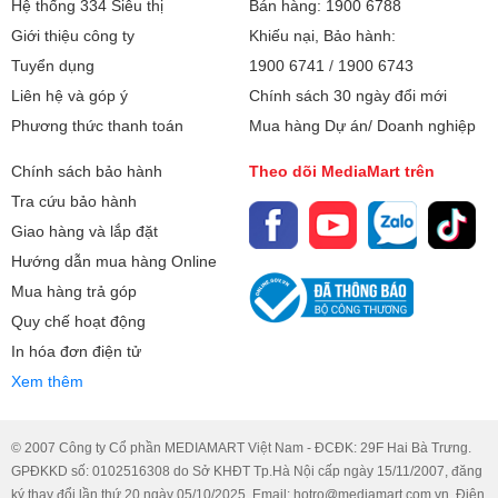
Hệ thống 334 Siêu thị
Bán hàng: 1900 6788
Giới thiệu công ty
Khiếu nại, Bảo hành:
Kích thước dàn
Dài 79.8 cm - Cao 29.3 cm - Dày 23
Không khí trong lành nhờ bộ lọc IAQ
Tuyển dụng
1900 6741
/
1900 6743
lạnh:
cm - 9 kg
Liên hệ và góp ý
Chính sách 30 ngày đổi mới
Không chỉ làm mát, chiếc điều hòa này còn bảo vệ sức
Độ ồn trung bình:
Phương thức thanh toán
52 dB
Mua hàng Dự án/ Doanh nghiệp
khỏe cả gia đình với bộ lọc IAQ hiện đại, có khả năng loại
bỏ bụi mịn, vi khuẩn và các tác nhân gây dị ứng. Không khí
Chính sách bảo hành
Theo dõi MediaMart trên
Kích thước - Khối
Dài 83 cm - Cao 55 cm - Dày 34.5 cm
trong phòng luôn được làm sạch liên tục, đặc biệt phù hợp
lượng dàn nóng:
Tra cứu bảo hành
- 32 kg
với gia đình có trẻ nhỏ hoặc người lớn tuổi.
Giao hàng và lắp đặt
Bảo hành
36 tháng
Hướng dẫn mua hàng Online
Mua hàng trả góp
Xuất xứ
Thái Lan
Quy chế hoạt động
In hóa đơn điện tử
Xem thêm
© 2007 Công ty Cổ phần MEDIAMART Việt Nam - ĐCĐK: 29F Hai Bà Trưng.
GPĐKKD số: 0102516308 do Sở KHĐT Tp.Hà Nội cấp ngày 15/11/2007, đăng
ký thay đổi lần thứ 20 ngày 05/10/2025. Email: hotro@mediamart.com.vn. Điện