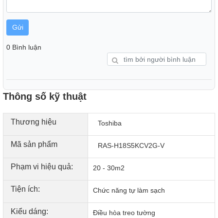
Gửi
0 Bình luận
Thông số kỹ thuật
Thương hiệu
Toshiba
Mã sản phẩm
RAS-H18S5KCV2G-V
Công nghệ Magic Coil – Bảo vệ dàn lạnh, nâng
cao độ bền
Phạm vi hiệu quả:
20 - 30m2
Toshiba trang bị cho sản phẩm lớp phủ đặc biệt Magic Coil
Tiện ích:
Chức năng tự làm sạch
giúp chống bám bẩn, giữ cho dàn lạnh luôn sạch sẽ. Bụi
bẩn sẽ không còn là nỗi lo thường trực, đồng thời tăng
Kiểu dáng:
Điều hòa treo tường