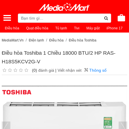
Điều hòa
Quạt điều hòa
Tủ lạnh
Tivi
Máy giặt
iPhone 17
MediaMart.Vn
Điện lạnh
Điều hòa
Điều hòa Toshiba
Điều hòa Toshiba 1 Chiều 18000 BTU/2 HP RAS-
H18S5KCV2G-V
(0)
đánh giá
|
Viết nhận xét
Thông số