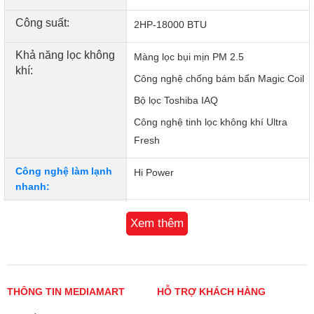
cường hiệu suất hoạt động và kéo dài tuổi thọ máy lạnh.
Công suất:
2HP-18000 BTU
Khả năng lọc không
Màng lọc bụi mịn PM 2.5
khí:
Công nghệ chống bám bẩn Magic Coil
Bộ lọc Toshiba IAQ
Công nghệ tinh lọc không khí Ultra
Fresh
Công nghệ làm lạnh
Hi Power
nhanh:
Sử dụng ga:
R32
Xem thêm
Loại điều hòa:
1 chiều thường
Bảo hành cục nóng:
Máy nén 5 năm
THÔNG TIN MEDIAMART
HỖ TRỢ KHÁCH HÀNG
Bảo hành cục lạnh:
3 năm