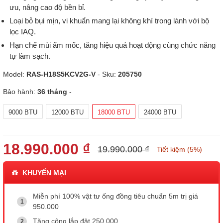
ưu, nâng cao độ bền bỉ.
Loại bỏ bụi mịn, vi khuẩn mang lại không khí trong lành với bộ
lọc IAQ.
Hạn chế mùi ẩm mốc, tăng hiệu quả hoạt động cùng chức năng
tự làm sạch.
Model:
RAS-H18S5KCV2G-V
- Sku:
205750
Bảo hành:
36 tháng
-
9000 BTU
12000 BTU
18000 BTU
24000 BTU
18.990.000 ₫
19.990.000 ₫
Tiết kiệm (5%)
KHUYẾN MẠI
Miễn phí 100% vật tư ống đồng tiêu chuẩn 5m trị giá
950.000
Tặng công lắp đặt 250.000