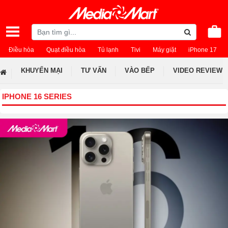
Điều hòa
Quạt điều hòa
Tủ lạnh
Tivi
Máy giặt
iPhone 17
KHUYẾN MẠI
TƯ VẤN
VÀO BẾP
VIDEO REVIEW
IPHONE 16 SERIES