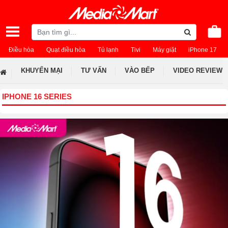
Điều hòa
Quạt điều hòa
Tủ lạnh
Tivi
Máy giặt
iPhone 17
KHUYẾN MẠI
TƯ VẤN
VÀO BẾP
VIDEO REVIEW
IPHONE 16 SERIES