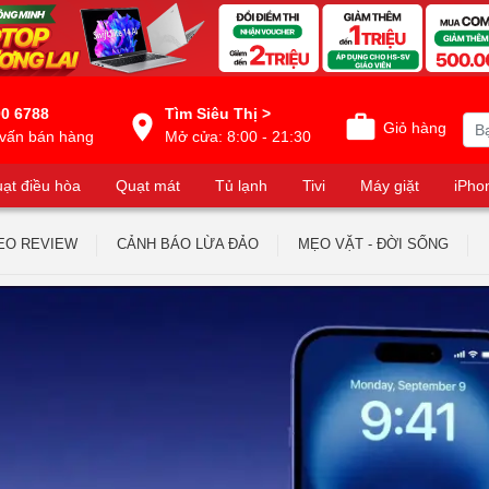
0 6788
Tìm Siêu Thị >
Giỏ hàng
vấn bán hàng
Mở cửa: 8:00 - 21:30
ạt điều hòa
Quạt mát
Tủ lạnh
Tivi
Máy giặt
iPho
EO REVIEW
CẢNH BÁO LỪA ĐẢO
MẸO VẶT - ĐỜI SỐNG