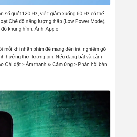
n số quét 120 Hz, việc giảm xuống 60 Hz có thể
h hoạt Chế độ năng lượng thấp (Low Power Mode),
 độ khung hình. Ảnh: Apple.
hồi mỗi khi nhấn phím để mang đến trải nghiệm gõ
ể ảnh hưởng thời lượng pin. Nếu đang bật và cảm
vào Cài đặt > Âm thanh & Cảm ứng > Phản hồi bàn