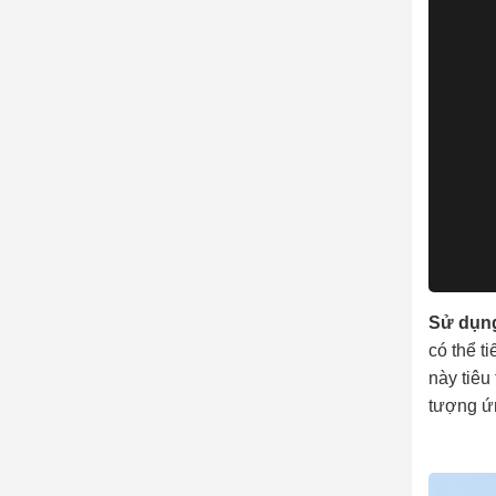
Sử dụn
có thể t
này tiêu
tượng ứ