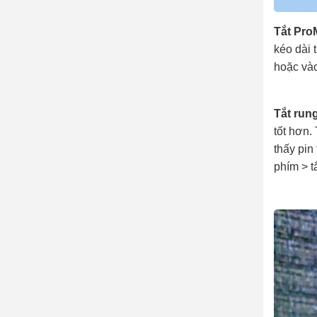
Tắt Pro
kéo dài 
hoặc vào
Tắt run
tốt hơn.
thấy pin
phím > t