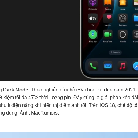
g Dark Mode.
Theo nghiên cứu bởi Đại học Purdue năm 2021, s
iết kiệm tối đa 47% thời lượng pin. Đây cũng là giải pháp kéo dà
 thụ ít điện năng khi hiển thị điểm ảnh tối. Trên iOS 18, chế độ 
ng dụng. Ảnh: MacRumors.