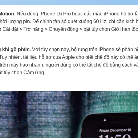
Motion.
Nếu dùng iPhone 16 Pro hoặc các mẫu iPhone hỗ trợ tầ
thời lượng pin. Để chỉnh tần số quét xuống 60 Hz, chỉ cần kíc
 Cài đặt > Trợ năng > Chuyển động > bật tùy chọn Giới hạn tốc
g khi gõ phím.
Với tùy chọn này, bộ rung trên iPhone sẽ phản 
 Tuy nhiên, tài liệu hỗ trợ của Apple cho biết chế độ này có th
 trên máy hao nhanh, người dùng có thể tắt chế độ bằng cách 
ắt tùy chọn Cảm ứng.