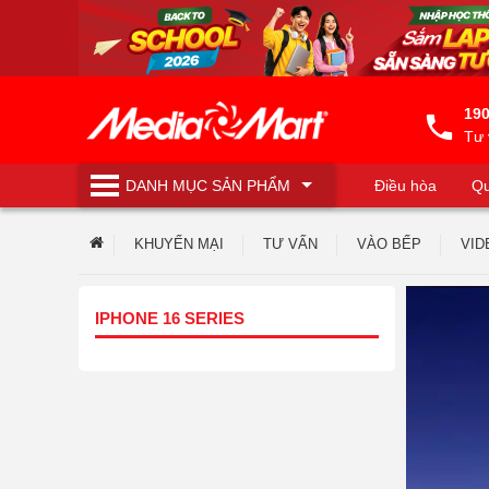
190
Tư 
DANH MỤC
SẢN PHẨM
Điều hòa
Qu
Máy lọc nước
KHUYẾN MẠI
TƯ VẤN
VÀO BẾP
VID
TUYỂN DỤNG
IPHONE 16 SERIES