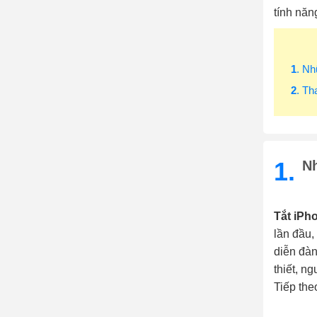
tính năn
1
. Nh
2
. T
1.
Nh
Tắt iPho
lần đầu,
diễn đàn
thiết, n
Tiếp the