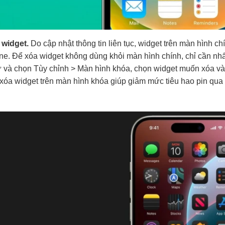
 widget.
Do cập nhật thông tin liên tục, widget trên màn hình 
ne. Để xóa widget không dùng khỏi màn hình chính, chỉ cần nhấn
 và chọn Tùy chỉnh > Màn hình khóa, chọn widget muốn xóa và 
 xóa widget trên màn hình khóa giúp giảm mức tiêu hao pin q