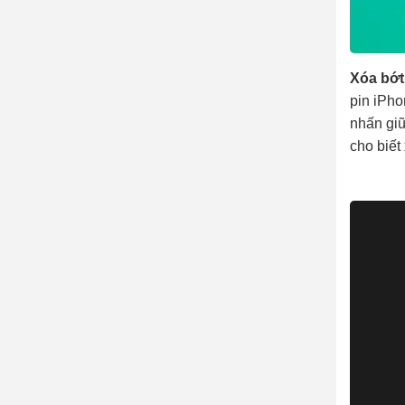
Xóa bớt
pin iPho
nhấn giữ
cho biết