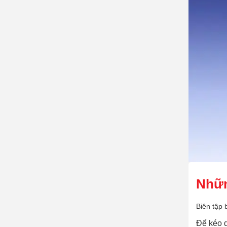
Nhữn
Biên tập 
Để kéo d