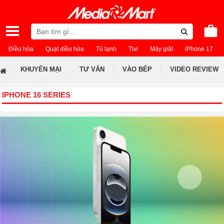
Điều hòa
Quạt điều hòa
Tủ lạnh
Tivi
Máy giặt
iPhone 17
KHUYẾN MẠI
TƯ VẤN
VÀO BẾP
VIDEO REVIEW
IPHONE 16 SERIES