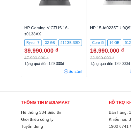
HP Gaming VICTUS 16-
HP 15-fd0235TU 9Q9
s0138AX
Ryzen 7
32 GB
512GB SSD
Core i5
16 GB
51
39.990.000 ₫
16.990.000 ₫
47.990.000 ₫
22.990.000 ₫
Tặng quà đến 129.000đ
Tặng quà đến 129.000đ
So sánh
THÔNG TIN MEDIAMART
HỖ TRỢ K
Hệ thống 334 Siêu thị
Bán hàng: 
Giới thiệu công ty
Khiếu nại, 
Tuyển dụng
1900 6741