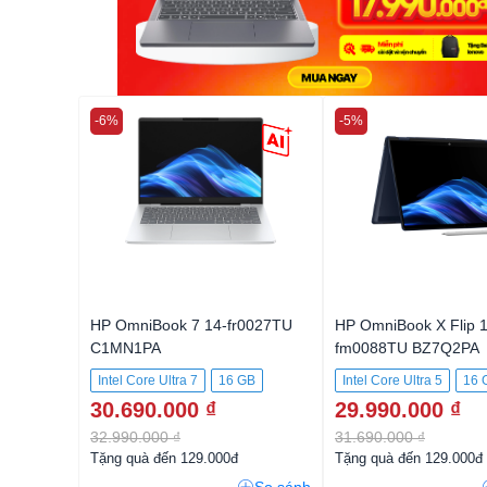
-6%
-5%
HP OmniBook 7 14-fr0027TU
HP OmniBook X Flip 1
C1MN1PA
fm0088TU BZ7Q2PA
Intel Core Ultra 7
16 GB
Intel Core Ultra 5
16 
30.690.000 ₫
29.990.000 ₫
512GB SSD
512GB SSD
32.990.000 ₫
31.690.000 ₫
Tặng quà đến 129.000đ
Tặng quà đến 129.000đ