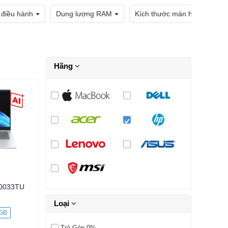
 điều hành
Dung lượng RAM
Kích thước màn hình
Hãng
r0033TU
Loại
 GB
Trả Góp 0%