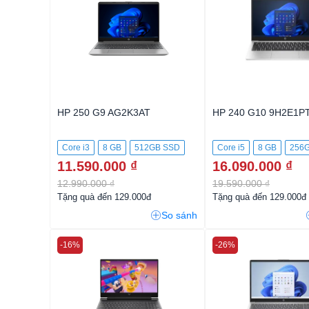
HP 250 G9 AG2K3AT
HP 240 G10 9H2E1P
Core i3
8 GB
512GB SSD
Core i5
8 GB
256
11.590.000 ₫
16.090.000 ₫
12.990.000 ₫
19.590.000 ₫
Tặng quà đến 129.000đ
Tặng quà đến 129.000đ
So sánh
-16%
-26%