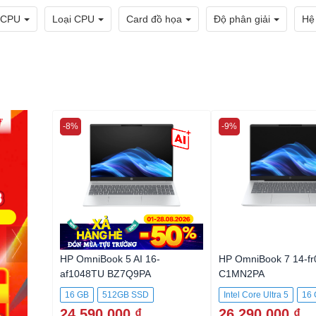
 CPU
Loại CPU
Card đồ họa
Độ phân giải
Hệ
-8%
-9%
HP OmniBook 5 AI 16-
HP OmniBook 7 14-f
af1048TU BZ7Q9PA
C1MN2PA
16 GB
512GB SSD
Intel Core Ultra 5
16
24.590.000 ₫
26.290.000 ₫
512GB SSD