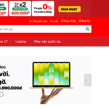
Đăng nhập
Đăng ký
Tin Khuyến mại
Tư vấn
ne 17
Laptop
Máy sấy quần áo