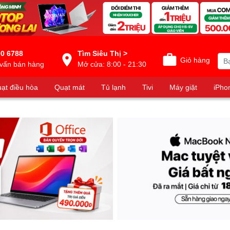
0 6788
Tìm Siêu Thị >
Giỏ hàng
vấn bán hàng
Mở cửa: 8:00 - 21:30
ạt điều hòa
Quạt mát
Tủ lạnh
Tivi
Máy giặt
iPho