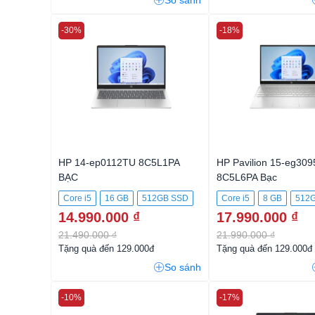
So sánh
-30%
-18%
HP 14-ep0112TU 8C5L1PA
HP Pavilion 15-eg30
BẠC
8C5L6PA Bạc
Core i5
16 GB
512GB SSD
Core i5
8 GB
512
14.990.000 ₫
17.990.000 ₫
21.490.000 ₫
21.990.000 ₫
Tặng quà đến 129.000đ
Tặng quà đến 129.000đ
So sánh
-10%
-17%