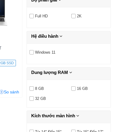
Full HD
2K
Hệ điều hành
T
Windows 11
2GB SSD
Dung lượng RAM
8 GB
16 GB
So sánh
32 GB
Kích thước màn hình
Từ 14" Đến 15"
Từ 15" Đến 17"