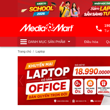
190
Tư 
DANH MỤC
SẢN PHẨM
Điều hòa
Qu
Máy lọc nước
Trang chủ
Laptop