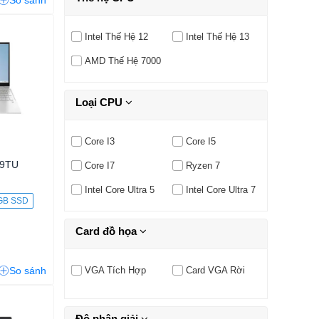
So sánh
Intel Thế Hệ 12
Intel Thế Hệ 13
AMD Thế Hệ 7000
Loại CPU
Core I3
Core I5
99TU
Core I7
Ryzen 7
Intel Core Ultra 5
Intel Core Ultra 7
GB SSD
Card đồ họa
So sánh
VGA Tích Hợp
Card VGA Rời
Độ phân giải