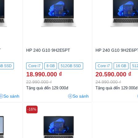
T
HP 240 G10 9H2E5PT
HP 240 G10 9H2E6P
GB SSD
Core i7
8 GB
512GB SSD
Core i7
16 GB
51
18.990.000 ₫
20.590.000 ₫
22.990.000 ₫
24.990.000 ₫
Tặng quà đến 129.000đ
Tặng quà đến 129.000đ
So sánh
So sánh
-16%