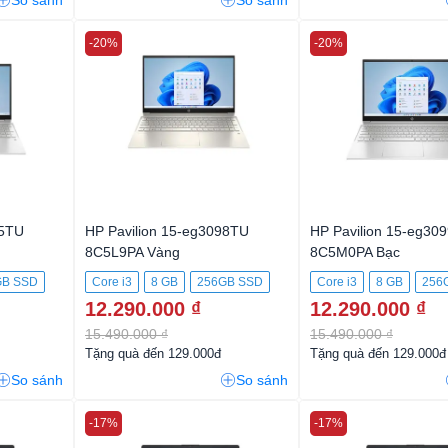
So sánh
So sánh
-20%
-20%
95TU
HP Pavilion 15-eg3098TU
HP Pavilion 15-eg30
8C5L9PA Vàng
8C5M0PA Bạc
GB SSD
Core i3
8 GB
256GB SSD
Core i3
8 GB
256
12.290.000 ₫
12.290.000 ₫
15.490.000 ₫
15.490.000 ₫
Tặng quà đến 129.000đ
Tặng quà đến 129.000đ
So sánh
So sánh
-17%
-17%