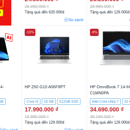
26.990.000 ₫
28.990.000 ₫
Tặng quà đến 620.000đ
Tặng quà đến 129.000đ
So sánh
-10%
-9%
4-
HP 250 G10 A06F8PT
HP OmniBook 7 14-f
C1MN0PA
GB
Core i5
16 GB
512GB SSD
Intel Core Ultra 7
32
17.990.000 ₫
34.690.000 ₫
512GB SSD
19.990.000 ₫
38.190.000 ₫
Tặng quà đến 129.000đ
Tặng quà đến 129.000đ