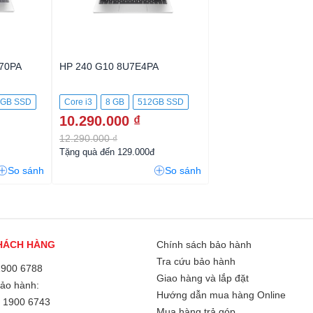
70PA
HP 240 G10 8U7E4PA
2GB SSD
Core i3
8 GB
512GB SSD
10.290.000 ₫
12.290.000 ₫
Tặng quà đến 129.000đ
So sánh
So sánh
HÁCH HÀNG
Chính sách bảo hành
Tra cứu bảo hành
1900 6788
Giao hàng và lắp đặt
Bảo hành:
Hướng dẫn mua hàng Online
/
1900 6743
Mua hàng trả góp