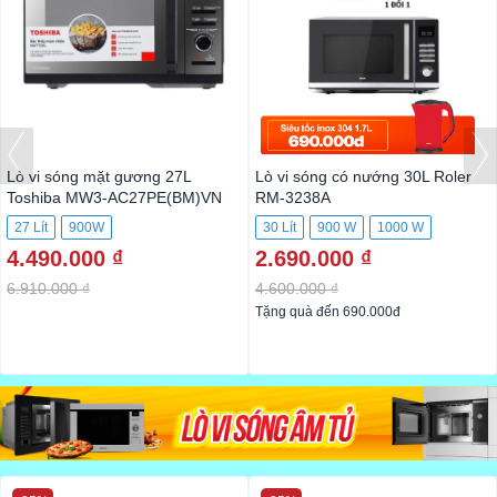
Lò vi sóng mặt gương 27L
Lò vi sóng có nướng 30L Roler
Toshiba MW3-AC27PE(BM)VN
RM-3238A
27 Lít
900W
30 Lít
900 W
1000 W
4.490.000 ₫
2.690.000 ₫
6.910.000 ₫
4.600.000 ₫
Tặng quà đến 690.000đ