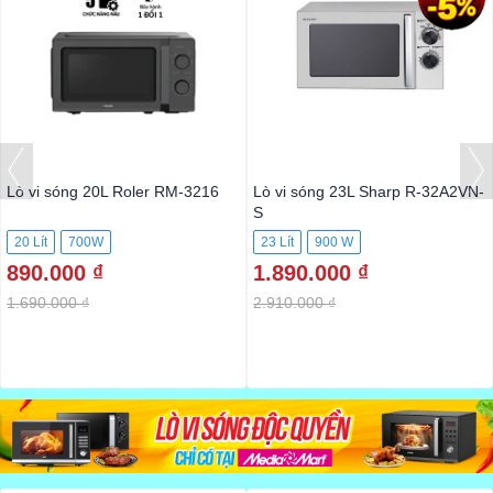
Lò vi sóng 20L Roler RM-3216
Lò vi sóng 23L Sharp R-32A2VN-
S
20 Lít
700W
23 Lít
900 W
890.000 ₫
1.890.000 ₫
1.690.000 ₫
2.910.000 ₫