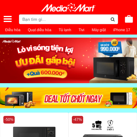
Điều hòa
Quạt điều hòa
Tủ lạnh
Tivi
Máy giặt
iPhone 17
-50%
-47%