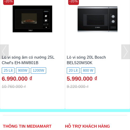
-35%
-35%
Lò vi sóng âm có nướng 25L
Lò vi sóng 20L Bosch
Chef's EH-MW801B
BEL520MS0K
25 Lít
900W
1200W
20 Lít
800 W
6.990.000 ₫
5.990.000 ₫
10.760.000 ₫
9.220.000 ₫
THÔNG TIN MEDIAMART
HỖ TRỢ KHÁCH HÀNG