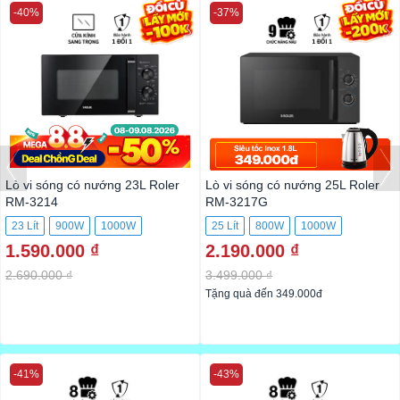
-40%
-37%
Lò vi sóng có nướng 23L Roler
Lò vi sóng có nướng 25L Roler
RM-3214
RM-3217G
23 Lít
900W
1000W
25 Lít
800W
1000W
1.590.000 ₫
2.190.000 ₫
2.690.000 ₫
3.499.000 ₫
Tặng quà đến 349.000đ
-41%
-43%