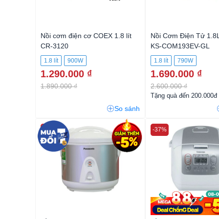
Nồi cơm điện cơ COEX 1.8 lít
Nồi Cơm Điện Tử 1.8
CR-3120
KS-COM193EV-GL
1.8 lít
900W
1.8 lít
790W
1.290.000 ₫
1.690.000 ₫
1.890.000 ₫
2.600.000 ₫
Tặng quà đến 200.000đ
So sánh
-34%
-37%