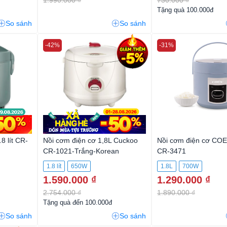
Tặng quà 100.000đ
So sánh
So sánh
-42%
-31%
8 lít CR-
Nồi cơm điện cơ 1,8L Cuckoo
Nồi cơm điện cơ COEX
CR-1021-Trắng-Korean
CR-3471
1.8 lít
650W
1.8L
700W
1.590.000 ₫
1.290.000 ₫
2.754.000 ₫
1.890.000 ₫
Tặng quà đến 100.000đ
So sánh
So sánh