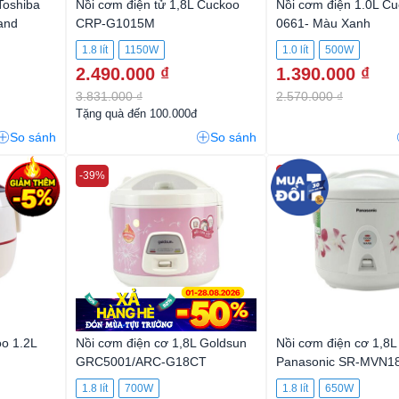
Toshiba
Nồi cơm điện tử 1,8L Cuckoo
Nồi cơm điện 1.0L C
and
CRP-G1015M
0661- Màu Xanh
1.8 lít
1150W
1.0 lít
500W
2.490.000 ₫
1.390.000 ₫
3.831.000 ₫
2.570.000 ₫
Tặng quà đến 100.000đ
So sánh
So sánh
-39%
-30%
o 1.2L
Nồi cơm điện cơ 1,8L Goldsun
Nồi cơm điện cơ 1,8L
GRC5001/ARC-G18CT
Panasonic SR-MVN1
1.8 lít
700W
1.8 lít
650W