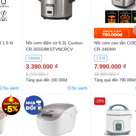
1.5 lít
Nồi cơm điện cơ 6,3L Cuckoo
Nồi cơm cao tần COEX
CR-3555/BKSTVNCRCV
CR-3469IH
1460W
1.5 lít
3.390.000 ₫
7.990.000 ₫
5.220.000 ₫
15.900.000 ₫
Tặng quà đến 100.000đ
Tặng quà đến 790.000đ
So sánh
So sánh
-48%
-29%