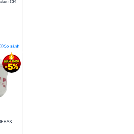
uckoo CR-
So sánh
8FRAX