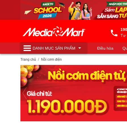
190
Tư 
DANH MỤC
SẢN PHẨM
Điều hòa
Qu
Máy lọc nước
Trang chủ
Nồi cơm điện