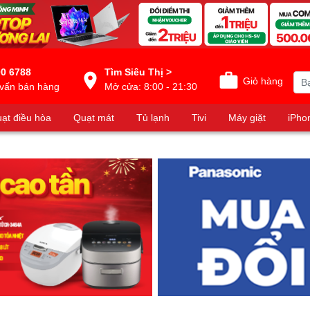
0 6788
Tìm Siêu Thị >
Giỏ hàng
vấn bán hàng
Mở cửa: 8:00 - 21:30
ạt điều hòa
Quạt mát
Tủ lạnh
Tivi
Máy giặt
iPho