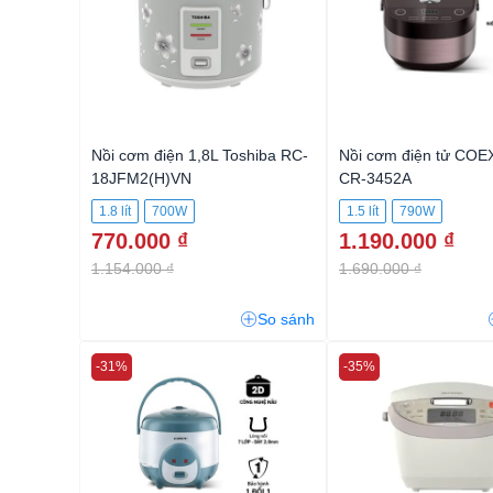
Nồi cơm điện 1,8L Toshiba RC-
Nồi cơm điện tử COEX 
18JFM2(H)VN
CR-3452A
1.8 lít
700W
1.5 lít
790W
770.000 ₫
1.190.000 ₫
1.154.000 ₫
1.690.000 ₫
So sánh
-31%
-35%