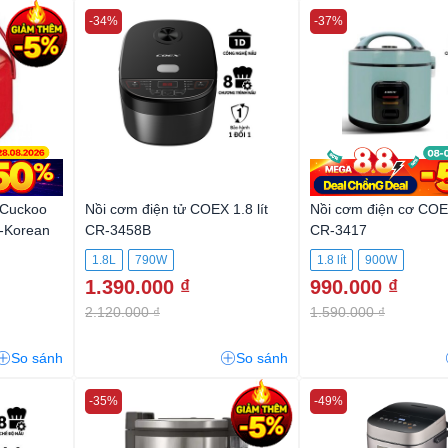
-34%
-37%
 Cuckoo
Nồi cơm điện tử COEX 1.8 lít
Nồi cơm điện cơ COEX
-Korean
CR-3458B
CR-3417
1.8L
790W
1.8 lít
900W
1.390.000 ₫
990.000 ₫
2.120.000 ₫
1.590.000 ₫
So sánh
So sánh
-35%
-49%