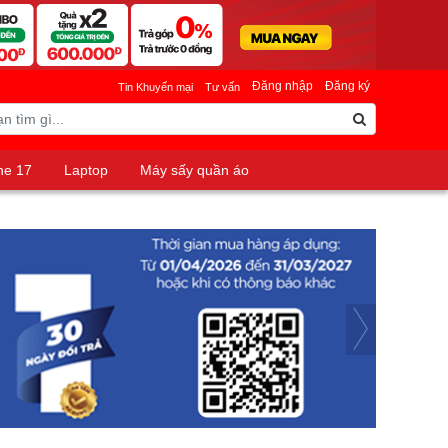
Đăng nhập
Đăng ký
Tin Khuyến mại
Tư vấn
ne 17
Laptop
Máy sấy quần áo