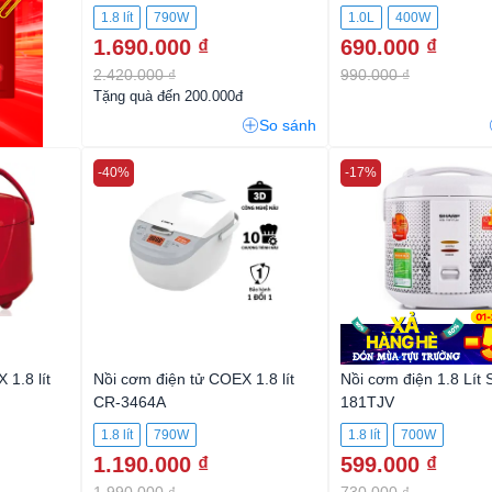
1.8 lít
790W
1.0L
400W
1.690.000 ₫
690.000 ₫
2.420.000 ₫
990.000 ₫
Tặng quà đến 200.000đ
So sánh
-40%
-17%
1.8 lít
Nồi cơm điện tử COEX 1.8 lít
Nồi cơm điện 1.8 Lít 
CR-3464A
181TJV
1.8 lít
790W
1.8 lít
700W
1.190.000 ₫
599.000 ₫
1.990.000 ₫
730.000 ₫