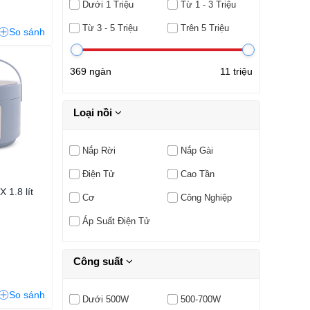
Dưới 1 Triệu
Từ 1 - 3 Triệu
Từ 3 - 5 Triệu
Trên 5 Triệu
So sánh
369 ngàn
11 triệu
Loại nồi
Nắp Rời
Nắp Gài
Điện Tử
Cao Tần
 1.8 lít
Cơ
Công Nghiệp
Áp Suất Điện Tử
Công suất
So sánh
Dưới 500W
500-700W