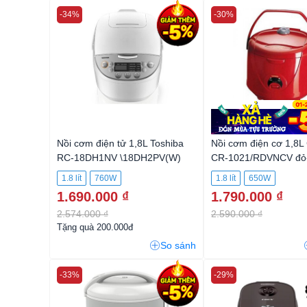
-34%
-30%
Nồi cơm điện tử 1,8L Toshiba
Nồi cơm điện cơ 1,8L
RC-18DH1NV \18DH2PV(W)
CR-1021/RDVNCV đỏ
1.8 lít
760W
1.8 lít
650W
1.690.000 ₫
1.790.000 ₫
2.574.000 ₫
2.590.000 ₫
Tặng quà 200.000đ
So sánh
-33%
-29%