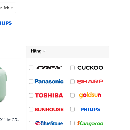
ện ích
Hãng
 1 lít CR-