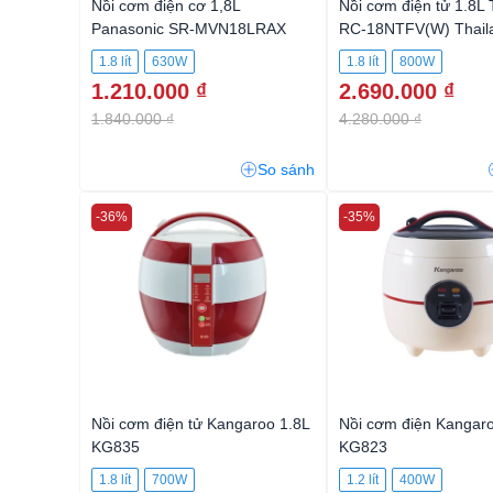
Nồi cơm điện cơ 1,8L
Nồi cơm điện tử 1.8L 
Panasonic SR-MVN18LRAX
RC-18NTFV(W) Thail
1.8 lít
630W
1.8 lít
800W
1.210.000 ₫
2.690.000 ₫
1.840.000 ₫
4.280.000 ₫
So sánh
-36%
-35%
Nồi cơm điện tử Kangaroo 1.8L
Nồi cơm điện Kangaro
KG835
KG823
1.8 lít
700W
1.2 lít
400W