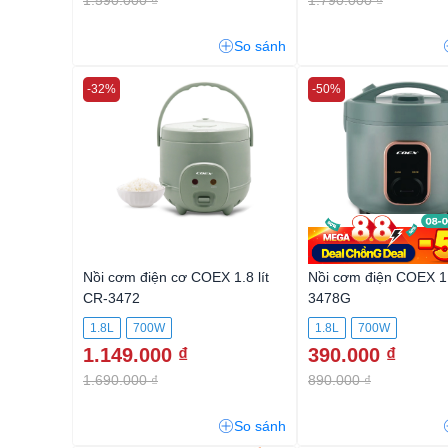
So sánh
-32%
-50%
Nồi cơm điện cơ COEX 1.8 lít
Nồi cơm điện COEX 1.
CR-3472
3478G
1.8L
700W
1.8L
700W
1.149.000 ₫
390.000 ₫
1.690.000 ₫
890.000 ₫
So sánh