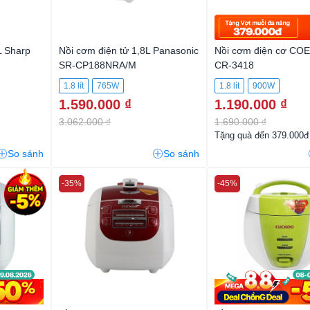
L Sharp
Nồi cơm điện tử 1,8L Panasonic
Nồi cơm điện cơ COEX
SR-CP188NRA/M
CR-3418
1.8 lít
765W
1.8 lít
900W
1.590.000 ₫
1.190.000 ₫
3.062.000 ₫
1.690.000 ₫
Tặng quà đến 379.000đ
So sánh
So sánh
-35%
-45%