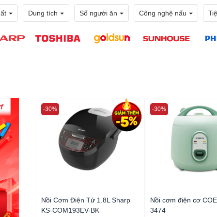
ất
Dung tích
Số người ăn
Công nghệ nấu
Ti
-30%
-30%
Nồi Cơm Điện Tử 1.8L Sharp
Nồi cơm điện cơ COEX
KS-COM193EV-BK
3474