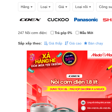
Hãng
Loại
Giá
Loại nồi
Công su
247
Nồi cơm điện
:
Trả góp 0%
Mẫu Mới
Sắp xếp theo:
Giá thấp
Giá cao
Bán chạy