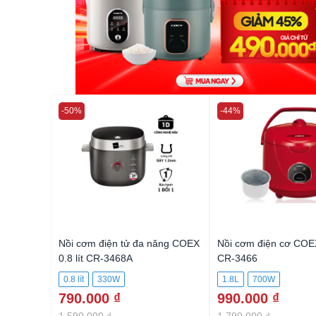
-50%
-44%
Nồi cơm điện tử đa năng COEX
Nồi cơm điện cơ COEX 
0.8 lít CR-3468A
CR-3466
0.8 lít
330W
1.8L
700W
790.000 ₫
990.000 ₫
1.590.000 ₫
1.790.000 ₫