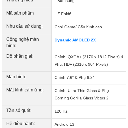
Samsung
Mã sản phẩm
Z Fold6
Nhu cầu sử dụng:
Chơi Game/ Cấu hình cao
Với các cảm biến lớn hơn, camera của Z Fold6 cũng
được nâng cấp về khả năng quay video. Giờ đây, Galaxy
Công nghệ màn
Dynamic AMOLED 2X
Z Fold6 có thể quay phim với chất lượng 8K. Ở mặt
hình:
trước, điện thoại được trang bị bộ đôi camera selfie
10MP và 4MP trên cả màn hình phụ và màn hình chính.
Độ phân giải:
Chính: QXGA+ (2176 x 1812 Pixels) &
Cấu hình Samsung Galaxy Z Fold6 độc
Phụ: HD+ (2316 x 904 Pixels)
quyền với con chip hàng đầu
Màn hình:
Chính 7.6" & Phụ 6.2"
Cấu hình vẫn là lợi thế hàng đầu của Galaxy Z Fold6
Mặt kính cảm ứng:
Samsung. Với tính năng đẩy nhịp lên cao hơn để có thể
Chính: Ultra Thin Glass & Phụ:
tăng tốc độ xử lý, dòng chip Snapdragon cho Galaxy vẫn
Corning Gorilla Glass Victus 2
sẽ tiếp tục được trang bị trên chiếc Z Fold 6. Cụ thể,
Tần số quét:
Galaxy Z Fold6 sẽ sở hữu mẫu chip
Snapdragon 8 Gen 3
120 Hz
độc quyền
và mới nhất.
Hệ điều hành:
Android 13
Dung lượng
RAM 12GB
sẽ được giữ nguyên từ phiên