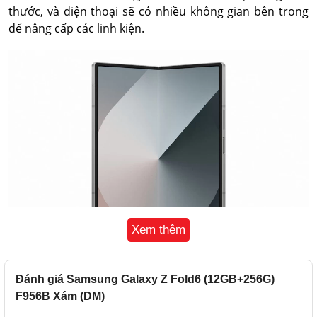
thước, và điện thoại sẽ có nhiều không gian bên trong
để nâng cấp các linh kiện.
Xem thêm
Đánh giá Samsung Galaxy Z Fold6 (12GB+256G)
Thêm vào đó, tỷ lệ màn hình phụ sẽ được cải thiện. Cuối
F956B Xám (DM)
cùng, giao diện màn hình ngoài hẹp cũng sẽ được sửa