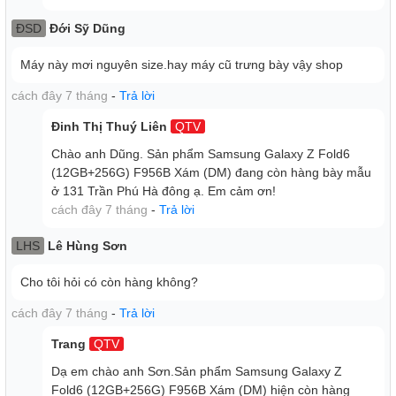
nhiều phản hồi về màn hình ngoài của điện thoại vẫn
ĐSD
Đới Sỹ Dũng
chưa được tối ưu cho lắm, và cũng rất hẹp nên khiến
các thao tác trở nên khó khăn vô cùng.
Máy này mơi nguyên size.hay máy cũ trưng bày vậy shop
Độ sáng của màn hình điện thoại Z Fold 6 cũng được
cách đây 7 tháng
-
Trả lời
bảo là sẽ đạt mức 2600 nits cao hơn rất nhiều so với
1750 nits trên Z Fold 5. Như vậy, thương hiệu Samsung
Đinh Thị Thuý Liên
QTV
có thể sẽ sử dụng một tấm nền mới cho dòng Z Fold 6
Chào anh Dũng. Sản phẩm Samsung Galaxy Z Fold6
lần này, hoặc chỉ đơn giản là làm tăng độ sáng của màn
(12GB+256G) F956B Xám (DM) đang còn hàng bày mẫu
hình lên và tiếp tục giữ nguyên màn hình
Dynamic
ở 131 Trần Phú Hà đông ạ. Em cảm ơn!
AMOLED 2X
.
cách đây 7 tháng
-
Trả lời
Samsung Galaxy Z Fold6 với khả năng
LHS
Lê Hùng Sơn
quay chụp vượt trội
Cho tôi hỏi có còn hàng không?
Galaxy Z Fold 6 của Samsung đánh dấu một bước tiến
cách đây 7 tháng
-
Trả lời
vượt trội về khả năng chụp ảnh và quay phim. Mẫu điện
thoại gập thế hệ thứ sáu này được nâng cấp cả về
Trang
QTV
camera sau lẫn camera trước. Phía sau, Z Fold6 vẫn sở
Dạ em chào anh Sơn.Sản phẩm Samsung Galaxy Z
hữu cảm biến chính 50MP cùng khả năng chống rung
Fold6 (12GB+256G) F956B Xám (DM) hiện còn hàng