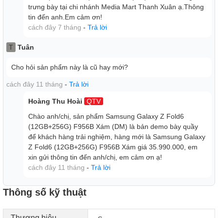
OIS trên tất cả các ống kính, tương tự như phiên bản
Z
trưng bày tại chi nhánh Media Mart Thanh Xuân ạ.Thông
Fold 5
.
tin đến anh.Em cảm ơn!
cách đây 7 tháng
-
Trả lời
Tuy nhiên, sự cải tiến đáng chú ý nằm ở camera góc
rộng và camera tele. Camera góc rộng nay được nâng
T
Tuân
cấp với cảm biến 50MP, ngang bằng với cảm biến chính.
Đối với camera tele, Samsung đã trang bị cảm biến
Cho hỏi sản phẩm này là cũ hay mới?
12MP, giúp cải thiện chất lượng hình ảnh ở các chế độ
cách đây 11 tháng
-
Trả lời
phụ trợ, đem đến sự sắc nét vượt trội.
Hoàng Thu Hoài
QTV
Chào anh/chị, sản phẩm Samsung Galaxy Z Fold6
(12GB+256G) F956B Xám (DM) là bản demo bày quầy
để khách hàng trải nghiệm, hàng mới là Samsung Galaxy
Z Fold6 (12GB+256G) F956B Xám giá 35.990.000, em
xin gửi thông tin đến anh/chị, em cảm ơn ạ!
cách đây 11 tháng
-
Trả lời
Thông số kỹ thuật
Thương hiệu