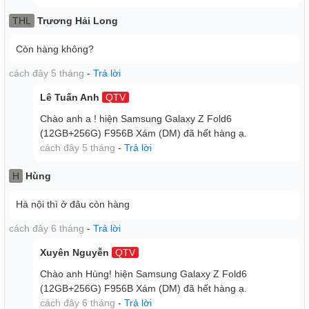
màn hình ngoài của điện thoại. Cụ thể, kích thước màn
hình ngoài được dự kiến sẽ tăng lên
inch
.
6.3
THL
Trương Hải Long
Còn hàng không?
cách đây 5 tháng
-
Trả lời
Lê Tuấn Anh
QTV
Chào anh a ! hiện Samsung Galaxy Z Fold6
(12GB+256G) F956B Xám (DM) đã hết hàng ạ.
cách đây 5 tháng
-
Trả lời
H
Hùng
Hà nội thì ở đâu còn hàng
cách đây 6 tháng
-
Trả lời
Xuyên Nguyễn
QTV
Nếu như điều này là thật thì sẽ là một tin cực kỳ vui cho
Chào anh Hùng! hiện Samsung Galaxy Z Fold6
người dùng Samsung. Bởi với các phiên bản như
(12GB+256G) F956B Xám (DM) đã hết hàng ạ.
Samsung Z Fold 5 và Samsung Z Fold 4, hãng đã nhận lại
cách đây 6 tháng
-
Trả lời