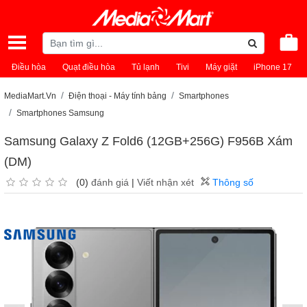
Điều hòa
Quạt điều hòa
Tủ lạnh
Tivi
Máy giặt
iPhone 17
MediaMart.Vn
Điện thoại - Máy tính bảng
Smartphones
Smartphones Samsung
Samsung Galaxy Z Fold6 (12GB+256G) F956B Xám
(DM)
(0)
đánh giá
|
Viết nhận xét
Thông số