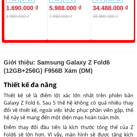
1.690.000 ₫
5.988.000 ₫
34.488.000 ₫
128 GB
1.990.000 ₫
7.990.000 ₫
38.990.000 ₫
Giới thiệu:
Samsung Galaxy Z Fold6
(12GB+256G) F956B Xám (DM)
Thiết kế đa năng
Thiết kế sẽ là điểm lột xác lớn nhất trên phiên bản
Galaxy Z Fold 6. Sau 5 thế hệ không có quá nhiều thay
đổi về thiết kế, ngoài việc khắc phục phần viền gập, thế
hệ này sẽ mang đến một diện mạo hoàn toàn mới.
Điểm thay đổi đầu tiên là kích thước tổng thể của Z
Fold6 sẽ lớn hơn. Vì vậy, màn hình sẽ được tăng kích