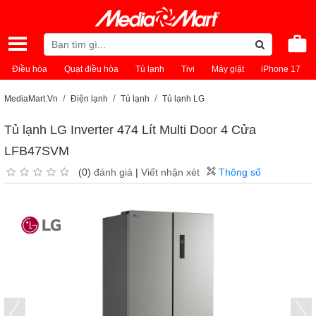
Điều hòa
Quạt điều hòa
Tủ lạnh
Tivi
Máy giặt
iPhone 17
MediaMart.Vn
Điện lạnh
Tủ lạnh
Tủ lạnh LG
Tủ lạnh LG Inverter 474 Lít Multi Door 4 Cửa
LFB47SVM
(0)
đánh giá
|
Viết nhận xét
Thông số