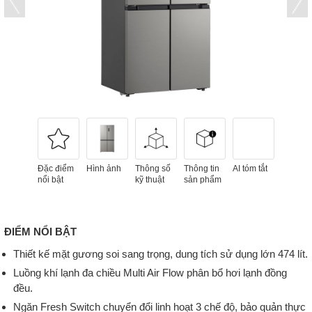
Đặc điểm
Hình ảnh
Thông số
Thông tin
AI tóm tắt
nổi bật
kỹ thuật
sản phẩm
ĐIỂM NỔI BẬT
Thiết kế mặt gương soi sang trọng, dung tích sử dụng lớn 474 lít.
Luồng khí lạnh đa chiều Multi Air Flow phân bổ hơi lạnh đồng
đều.
Ngăn Fresh Switch chuyển đổi linh hoạt 3 chế độ, bảo quản thực