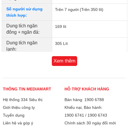
năng so với các loại đèn truyền thống.
Số người sử dụng
Trên 7 người (Trên 350 lít)
thích hợp:
Dung tích ngăn
169 lít
đông + ngăn đá:
Dung tích ngăn
305 Lít
lạnh:
Chất liệu bên ngoài
Xem thêm
Thép không gỉ
Tủ lạnh:
Chất liệu khay Tủ
Kính chịu lực
lạnh:
Khay kính cường lực chắc chắn
THÔNG TIN MEDIAMART
HỖ TRỢ KHÁCH HÀNG
Tủ lạnh Inverter -
Có
Các khay đựng trong tủ được làm từ kính cường lực bền bỉ,
Hệ thống 334 Siêu thị
Bán hàng: 1900 6788
tiết kiệm điện:
có thể nâng đỡ thực phẩm nặng mà không lo nứt vỡ. Ngoài
Giới thiệu công ty
Khiếu nại, Bảo hành:
ra, bề mặt kính trơn mịn giúp việc vệ sinh trở nên dễ dàng
Công nghệ làm
Multi Air Flow
Tuyển dụng
1900 6741
/
1900 6743
hơn bao giờ hết.
lạnh trên Tủ lạnh:
Liên hệ và góp ý
Chính sách 30 ngày đổi mới
Công nghệ khử
Bộ lọc khử mùi than hoạt tính