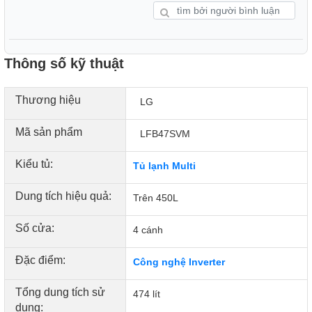
mỗi loại thực phẩm đều được bảo quản trong điều kiện tối
ưu nhất.
Thông số kỹ thuật
Thương hiệu
LG
Mã sản phẩm
LFB47SVM
Kiểu tủ:
Tủ lạnh Multi
Dung tích hiệu quả:
Trên 450L
Ánh sáng LED dịu nhẹ, dễ chịu cho mắt
Số cửa:
4 cánh
Hệ thống đèn LED chiếu sáng tiết kiệm điện được bố trí
Đặc điểm:
Công nghệ Inverter
hợp lý bên trong Tủ Lạnh LG Inverter 474 Lít LFB47SVM
giúp người dùng dễ dàng quan sát thực phẩm. Ánh sáng
Tổng dung tích sử
474 lít
dịu nhẹ không gây chói mắt, đồng thời giúp tiết kiệm điện
dụng: