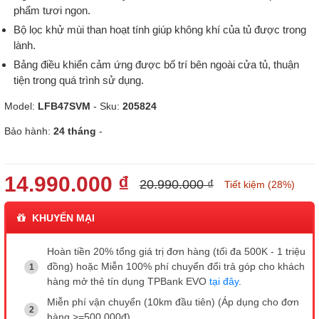
phẩm tươi ngon.
Bộ lọc khử mùi than hoạt tính giúp không khí của tủ được trong
lành.
Bảng điều khiển cảm ứng được bố trí bên ngoài cửa tủ, thuận
tiện trong quá trình sử dụng.
Model:
LFB47SVM
- Sku:
205824
Bảo hành:
24 tháng
-
14.990.000 ₫
20.990.000 ₫
Tiết kiệm (28%)
KHUYẾN MẠI
Hoàn tiền 20% tổng giá trị đơn hàng (tối đa 500K - 1 triệu
đồng) hoặc Miễn 100% phí chuyển đổi trả góp cho khách
hàng mở thẻ tín dụng TPBank EVO
tại đây
.
Miễn phí vận chuyển (10km đầu tiên) (Áp dụng cho đơn
hàng >=500.000đ)