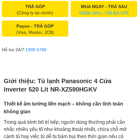
TRẢ GÓP
MUA NGAY - TRẢ SAU
(Công ty tài chính)
GIẢM 10% - TỐI ĐA 1TR
Payoo - TRẢ GÓP
(Visa, Master, JCB)
Hỗ trợ 24/7:
1900 6788
Giới thiệu:
Tủ lạnh Panasonic 4 Cửa
Inverter 520 Lít NR-XZ590HGKV
Thiết kế âm tường liền mạch – không cần tính toán
không gian
Trong quá trình bố trí bếp, người dùng thường phải cân
nhắc nhiều yếu tố như khoảng thoát nhiệt, chừa chỗ mở
cánh tủ hay việc tủ dễ bị bám bụi theo thời gian nếu có