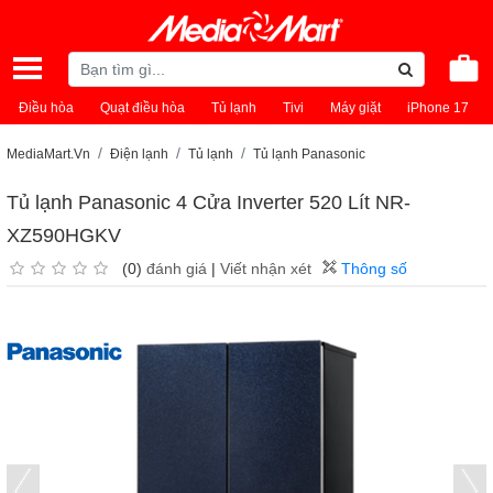
Điều hòa
Quạt điều hòa
Tủ lạnh
Tivi
Máy giặt
iPhone 17
MediaMart.Vn
Điện lạnh
Tủ lạnh
Tủ lạnh Panasonic
Tủ lạnh Panasonic 4 Cửa Inverter 520 Lít NR-
XZ590HGKV
(0)
đánh giá
|
Viết nhận xét
Thông số