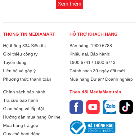
Xem thêm
Dung tích ngăn
363 lít
lạnh:
Chất liệu bên ngoài
Mặt kính
Tủ lạnh:
THÔNG TIN MEDIAMART
HỖ TRỢ KHÁCH HÀNG
Chất liệu khay Tủ
Hệ thống 334 Siêu thị
Khay kính
Bán hàng: 1900 6788
lạnh:
Giới thiệu công ty
Khiếu nại, Bảo hành:
Tuyển dụng
1900 6741
/
1900 6743
Tủ lạnh Inverter -
Có
tiết kiệm điện:
Liên hệ và góp ý
Chính sách 30 ngày đổi mới
Phương thức thanh toán
Mua hàng Dự án/ Doanh nghiệp
Công nghệ làm
Làm lạnh vòng cung Panorama, khí
lạnh trên Tủ lạnh:
lạnh lan tỏa đều các vị trí
Chính sách bảo hành
Theo dõi MediaMart trên
Tra cứu bảo hành
Công nghệ khử
Công nghệ kháng khuẩn, khử mùi tinh
Tiết kiệm năng lượng thông minh
Giao hàng và lắp đặt
mùi, kháng khuẩn:
thể bạc Ag Clean khử 99.9% vi khuẩn
Hệ thống 6 cảm biến thông minh AI Econavi được bố trí tại
Hướng dẫn mua hàng Online
và nấm mốc
nhiều vị trí trong tủ, có khả năng ghi nhớ và học hỏi thói
Mua hàng trả góp
quen sử dụng như tần suất đóng/mở cửa cũng như điều
Quy chế hoạt động
Tính năng:
Ngăn đông mềm Prime Fresh chuẩn
kiện môi trường xung quanh. Dựa trên dữ liệu này, tủ sẽ tự