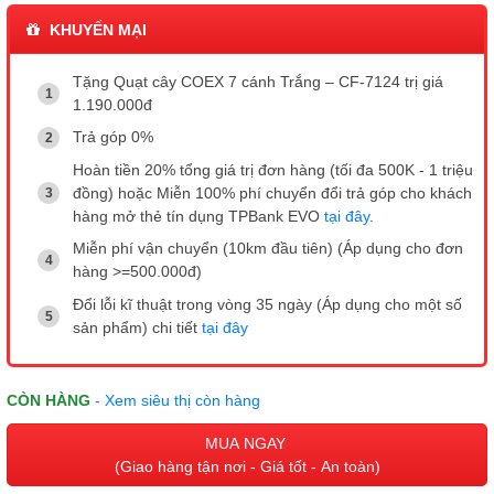
KHUYẾN MẠI
Tặng Quạt cây COEX 7 cánh Trắng – CF-7124 trị giá
1.190.000đ
Trả góp 0%
Hoàn tiền 20% tổng giá trị đơn hàng (tối đa 500K - 1 triệu
đồng) hoặc Miễn 100% phí chuyển đổi trả góp cho khách
hàng mở thẻ tín dụng TPBank EVO
tại đây
.
Miễn phí vận chuyển (10km đầu tiên) (Áp dụng cho đơn
hàng >=500.000đ)
Đổi lỗi kĩ thuật trong vòng 35 ngày (Áp dụng cho một số
sản phẩm) chi tiết
tại đây
CÒN HÀNG
- Xem siêu thị còn hàng
MUA NGAY
(Giao hàng tận nơi - Giá tốt - An toàn)