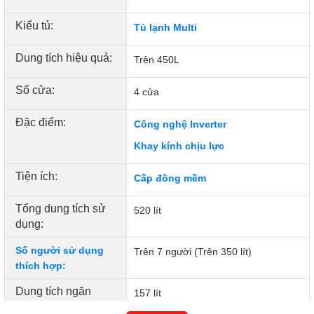
Kiểu tủ:
Tủ lạnh Multi
Dung tích hiệu quả:
Trên 450L
Số cửa:
4 cửa
Đặc điểm:
Công nghệ Inverter
Khay kính chịu lực
Làm đá tự động – không cần chuẩn bị trước, không lo
vệ sinh phức tạp
Tiện ích:
Cấp đông mềm
Người dùng thường phải chủ động làm đá trước hoặc lo
Tổng dung tích sử
520 lít
ngại vấn đề vệ sinh nguồn nước và mùi trong quá trình sử
dụng:
dụng.
Hệ thống tự động làm đá Auto Ice giúp đá luôn sẵn sàng khi
Số người sử dụng
Trên 7 người (Trên 350 lít)
cần mà không cần thao tác thủ công. Đồng thời, chỉ với một
thích hợp:
thao tác, công nghệ có thể tự động vệ sinh đường nước,
Dung tích ngăn
giúp đá luôn sạch và tinh khiết trong suốt quá trình sử dụng.
157 lít
đông + ngăn đá: