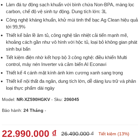
Làm đá tự động sạch khuẩn với bình chứa Non-BPA, màng lọc
carbon, chế độ vệ sinh tự động. Dung tích lớn: 3L
Công nghệ kháng khuẩn, khử mùi tinh thể bạc Ag Clean hiệu quả
tới 99,9%
Thiết kế bản lề âm tủ, công nghệ tản nhiệt cải tiến mạnh mẽ,
khoảng cách gần như vô hình với hộc tủ, loại bỏ không gian phát
sinh bụi bẩn
Tiết kiệm điện nhờ kết hợp bộ 3 công nghệ: điều khiển Multi
control, máy nén Inverter và cảm biến AI Econavi
Thiết kế 4 cánh mặt kính ánh kim cương xanh sang trọng
Thiết kế nội thất đa ngăn, dung tích lớn, dễ dàng lưu trữ và phân
loại thực phẩm dài ngày
Model:
NR-XZ590HGKV
- Sku:
206045
Bảo hành:
24 Tháng
-
22.990.000 ₫
26.490.000 ₫
Tiết kiệm (13%)