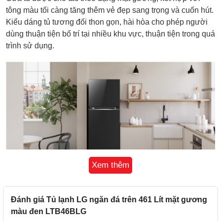
tông màu tối càng tăng thêm vẻ đẹp sang trọng và cuốn hút.
Kiểu dáng tủ tương đối thon gọn, hài hòa cho phép người
dùng thuận tiện bố trí tại nhiều khu vực, thuận tiện trong quá
trình sử dụng.
Xem thêm
Đánh giá Tủ lạnh LG ngăn đá trên 461 Lít mặt gương
màu đen LTB46BLG
Tủ Lạnh LG Inverter 461 Lít LTB46BLG sở hữu thiết kế tối