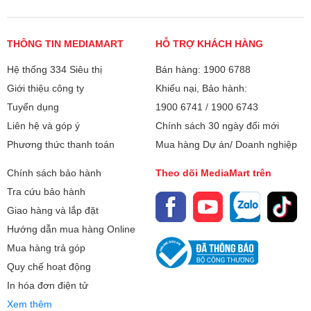
đông + ngăn đá:
Không chỉ làm lạnh đồng đều, tủ lạnh LG LTB46BLG còn
Dung tích ngăn
361 lít
được tích hợp công nghệ Linear Cooling giúp giảm thiểu
lạnh:
THÔNG TIN MEDIAMART
HỖ TRỢ KHÁCH HÀNG
sự biến động về nhiệt bên trong thiết bị. Nhiệt độ được duy
Chất liệu bên ngoài
Hệ thống 334 Siêu thị
Bán hàng: 1900 6788
Mặt gương
trì ổn định sẽ tạo nên môi trường lý tưởng để bảo quản thực
Tủ lạnh:
Giới thiệu công ty
Khiếu nại, Bảo hành:
phẩm tươi ngon lâu dài hơn. Đặc biệt với những người
Tuyển dụng
1900 6741
/
1900 6743
dùng thường xuyên bận rộn, không có nhiều thời gian đi
Tủ lạnh Inverter -
Có
mua thực phẩm thì việc sở hữu một chiếc tủ lạnh có công
tiết kiệm điện:
Liên hệ và góp ý
Chính sách 30 ngày đổi mới
nghệ Linear Cooling là cực kỳ cần thiết.
Phương thức thanh toán
Mua hàng Dự án/ Doanh nghiệp
Công nghệ làm
- Làm lạnh đa chiều
lạnh trên Tủ lạnh:
Chính sách bảo hành
Theo dõi MediaMart trên
- Làm lạnh từ cửa tủ
Tra cứu bảo hành
- Công nghệ Linear Cooling
Giao hàng và lắp đặt
Công nghệ khử
Khử mùi than hoạt tính
Hướng dẫn mua hàng Online
mùi, kháng khuẩn:
Mua hàng trả góp
Quy chế hoạt động
Tính năng:
- Hệ thống đèn LED
In hóa đơn điện tử
- Khay đá xoay
Xem thêm