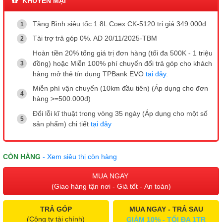
KHUYẾN MẠI
Tặng Bình siêu tốc 1.8L Coex CK-5120 trị giá 349.000đ
Tài trợ trả góp 0%. AD 20/11/2025-TBM
Hoàn tiền 20% tổng giá trị đơn hàng (tối đa 500K - 1 triệu
đồng) hoặc Miễn 100% phí chuyển đổi trả góp cho khách
hàng mở thẻ tín dụng TPBank EVO
tại đây
.
Miễn phí vận chuyển (10km đầu tiên) (Áp dụng cho đơn
hàng >=500.000đ)
Đổi lỗi kĩ thuật trong vòng 35 ngày (Áp dụng cho một số
sản phẩm) chi tiết
tại đây
CÒN HÀNG
- Xem siêu thị còn hàng
MUA NGAY
(Giao hàng tận nơi - Giá tốt - An toàn)
TRẢ GÓP
MUA NGAY - TRẢ SAU
(Công ty tài chính)
GIẢM 10% - TỐI ĐA 1TR