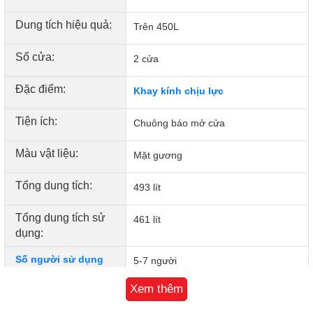
lưu trữ bên trong chiếc tủ lạnh LG này.
Dung tích hiệu quả:
Trên 450L
Số cửa:
2 cửa
Đặc điểm:
Khay kính chịu lực
Tiện ích:
Chuông báo mở cửa
Màu vật liệu:
Mặt gương
Tổng dung tích:
493 lít
Tổng dung tích sử
461 lít
dụng:
Công nghệ làm lạnh từ cửa góp phần bảo quản thực phẩm
Số người sử dụng
5-7 người
tươi ngon đồng đều
thích hợp:
Xem thêm
Công nghệ Linear Cooling giảm thiểu biến động nhiệt
Dung tích ngăn
100 lít
để thực phẩm tươi ngon lâu dài