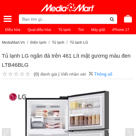
Điều hòa
Quạt điều hòa
Tủ lạnh
Tivi
Máy giặt
iPhone 17
MediaMart.Vn
Điện lạnh
Tủ lạnh
Tủ lạnh LG
Tủ lạnh LG ngăn đá trên 461 Lít mặt gương màu đen
LTB46BLG
(0)
đánh giá
|
Viết nhận xét
Thông số