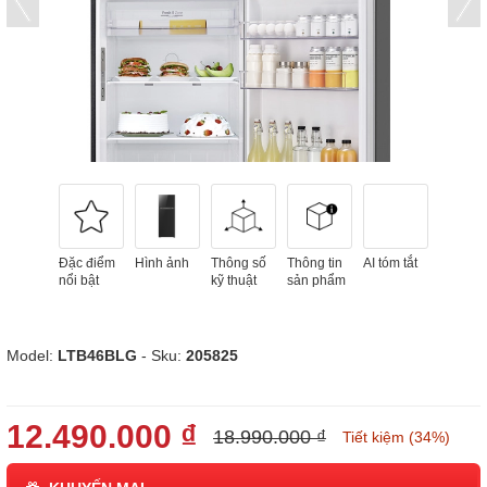
Đặc điểm
Hình ảnh
Thông số
Thông tin
AI tóm tắt
nổi bật
kỹ thuật
sản phẩm
Model:
LTB46BLG
- Sku:
205825
12.490.000 ₫
18.990.000 ₫
Tiết kiệm (34%)