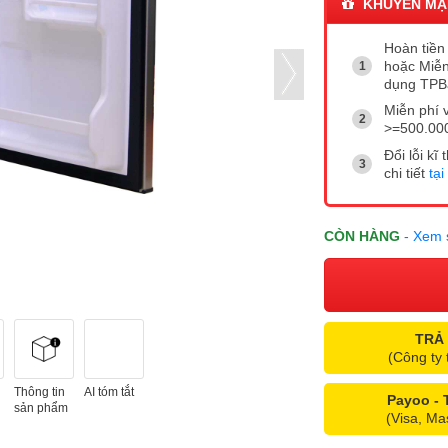
KHUYẾN MẠ
Hoàn tiền 
hoặc Miễn
dụng TP
Miễn phí 
>=500.00
Đổi lỗi k
chi tiết
tại
CÒN HÀNG
- Xem 
TRẢ
(Công ty 
Thông tin
AI tóm tắt
Payoo -
sản phẩm
(Visa, Ma