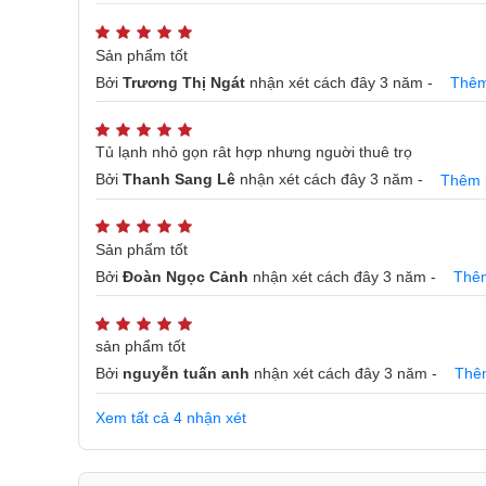
Sản phẩm tốt
Bởi
Trương Thị Ngát
nhận xét
cách đây 3 năm
-
Thêm
Tủ lạnh nhỏ gọn rât hợp nhưng nguời thuê trọ
Bởi
Thanh Sang Lê
nhận xét
cách đây 3 năm
-
Thêm 
Sản phẩm tốt
Bởi
Đoàn Ngọc Cảnh
nhận xét
cách đây 3 năm
-
Thêm
sản phẩm tốt
Vận hành êm ái
Bởi
nguyễn tuấn anh
nhận xét
cách đây 3 năm
-
Thê
Tủ lạnh
không phát ra những tiếng động mạnh khi là
vận hành rất êm ái. Bạn sẽ không bị ảnh hưởng bởi 
Xem tất cả 4 nhận xét
mái nhất.