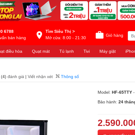
0 6788
Tìm Siêu Thị >
Giỏ hàng
vấn bán hàng
Mở cửa: 8:00 - 21:30
ạt điều hòa
Quạt mát
Tủ lạnh
Tivi
Máy giặt
iPho
(4)
đánh giá
|
Viết nhận xét
Thông số
Model:
HF-65TTY
-
Bảo hành:
24 thán
2.590.00