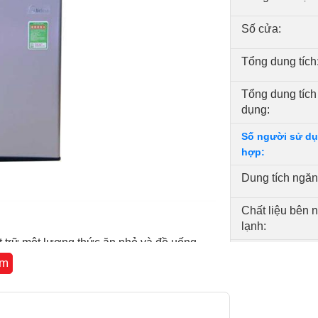
Số cửa:
Tổng dung tích
Tổng dung tích
dụng:
Số người sử dụ
hợp:
Dung tích ngăn
Chất liệu bên 
lạnh:
 cất trữ một lượng thức ăn nhỏ và đồ uống,
Chất liệu khay 
gười.
êm
Tủ lạnh Inverter 
kiệm điện: