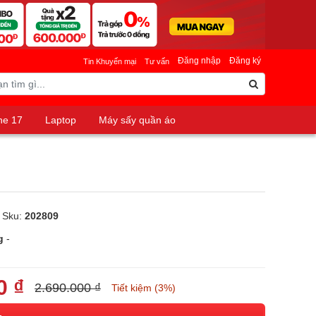
Đăng nhập
Đăng ký
Tin Khuyến mại
Tư vấn
ne 17
Laptop
Máy sấy quần áo
 Sku:
202809
g
-
0 ₫
2.690.000 ₫
Tiết kiệm (3%)