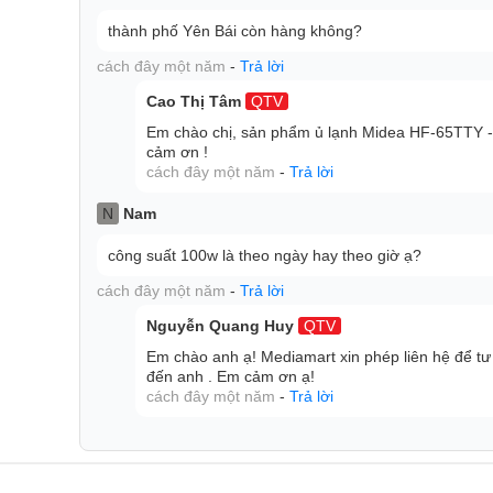
thành phố Yên Bái còn hàng không?
cách đây một năm
-
Trả lời
Cao Thị Tâm
QTV
Em chào chị, sản phẩm ủ lạnh Midea HF-65TTY - 
cảm ơn !
cách đây một năm
-
Trả lời
N
Nam
công suất 100w là theo ngày hay theo giờ ạ?
cách đây một năm
-
Trả lời
Nguyễn Quang Huy
QTV
Em chào anh ạ! Mediamart xin phép liên hệ để tư 
đến anh . Em cảm ơn ạ!
cách đây một năm
-
Trả lời