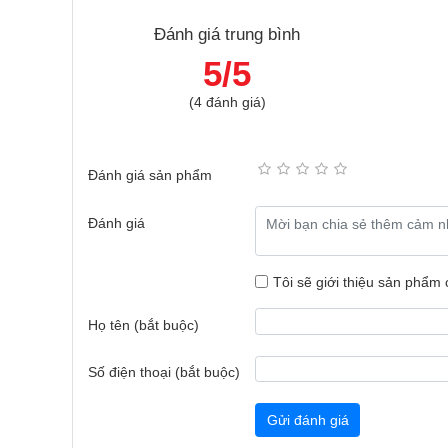
Đánh giá trung bình
5/5
(4 đánh giá)
Đánh giá sản phẩm
Đánh giá
Tôi sẽ giới thiệu sản phẩm
Khay kệ linh hoạt
Họ tên (bắt buộc)
Tủ lạnh Midea
có khay trong suốt chịu lực tốt, dễ vệ 
Số điện thoại (bắt buộc)
được nhiều thực phẩm.
Gửi đánh giá