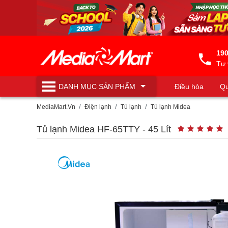
190
Tư 
DANH MỤC
SẢN PHẨM
Điều hòa
Qu
Máy lọc nước
MediaMart.Vn
Điện lạnh
Tủ lạnh
Tủ lạnh Midea
Tủ lạnh Midea HF-65TTY - 45 Lít