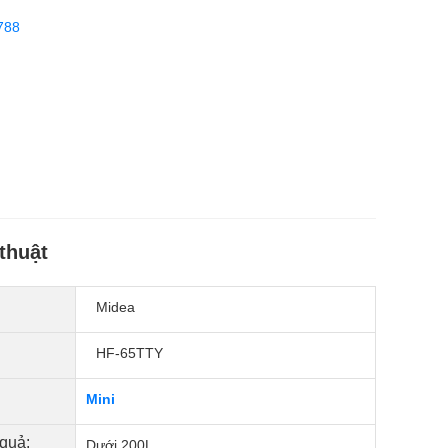
788
thuật
Midea
HF-65TTY
Mini
 quả:
Dưới 200L