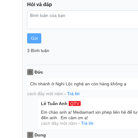
Hỏi và đáp
Gửi
3 Bình luận
Đ
Đức
Chi nhánh ở Nghi Lộc nghệ an còn hàng không ạ
cách đây một năm
-
Trả lời
Lê Tuấn Anh
QTV
Luồng khí lạnh đa chiều
Em chào anh ạ! Mediamart xin phép liên hệ để tư 
đến anh . Em cảm ơn ạ!
Tủ lạnh Midea được ứng dụng công nghệ làm lạnh từ
cách đây một năm
-
Trả lời
hơi mát quanh ngóc ngách của tủ giúp bảo quản thự
D
Dung