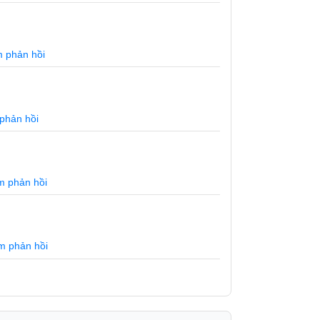
 phản hồi
phản hồi
 phản hồi
m phản hồi
m lạnh như các tủ lạnh thông thường khác,
những tiếng ồn đem đến cho bạn sự thoải