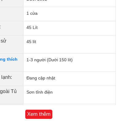
1 cửa
:
45 Lít
 sử
45 lít
ng thích
1-3 người (Dưới 150 lít)
 lạnh:
Đang cập nhật
ngoài Tủ
Sơn tĩnh điện
Tủ lạnh:
Khay nhựa
Xem thêm
- tiết
Không