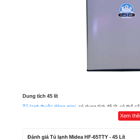
Dung tích 45 lít
Tủ lạnh thuộc dòng mini
, có dung tích 45 lít, có thể
đáp ứng nhu cầu sử dụng của cá nhân hoặc cho 2 n
Xem th
Đánh giá Tủ lạnh Midea HF-65TTY - 45 Lít