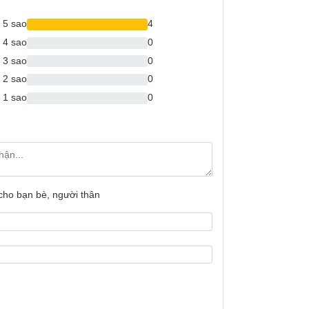
Công nghệ làm
5 sao
4
trên Tủ lạnh:
4 sao
0
Công suất tiêu 
3 sao
0
2 sao
0
Kích thước:
1 sao
0
Bảo hành
Xuất xứ
 cho bạn bè, người thân
sinh, ngăn khá rộng rãi, giúp bạn bảo quản