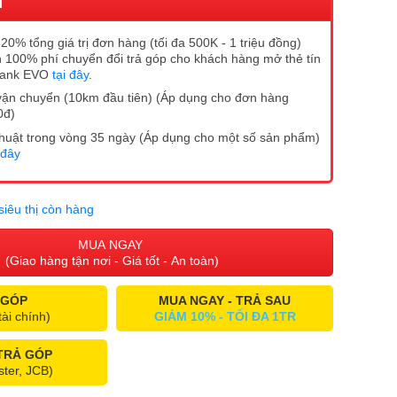
I
20% tổng giá trị đơn hàng (tối đa 500K - 1 triệu đồng)
 100% phí chuyển đổi trả góp cho khách hàng mở thẻ tín
Bank EVO
tại đây
.
vận chuyển (10km đầu tiên) (Áp dụng cho đơn hàng
0đ)
ĩ thuật trong vòng 35 ngày (Áp dụng cho một số sản phẩm)
 đây
siêu thị còn hàng
MUA NGAY
(Giao hàng tận nơi - Giá tốt - An toàn)
 GÓP
MUA NGAY - TRẢ SAU
tài chính)
GIẢM 10% - TỐI ĐA 1TR
 TRẢ GÓP
ster, JCB)