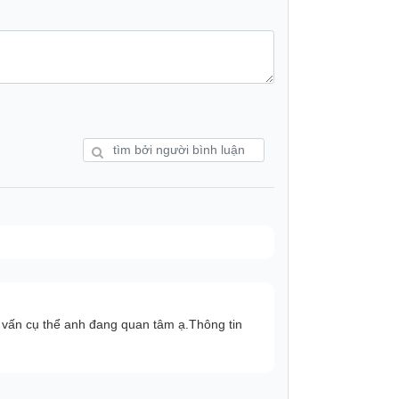
vấn cụ thể anh đang quan tâm ạ.Thông tin
 luồng khí lạnh đa chiều giúp phân bổ đều
c phẩm tươi ngon hơn.