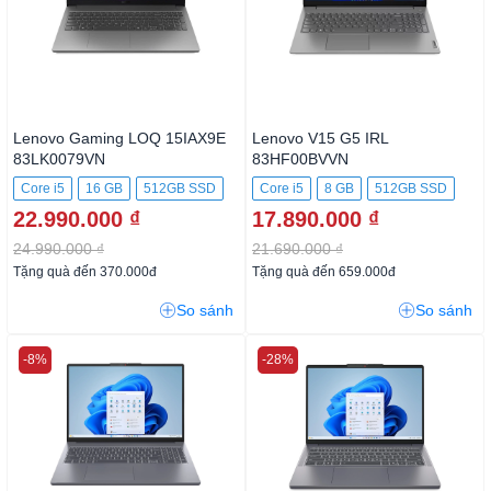
Lenovo Gaming LOQ 15IAX9E
Lenovo V15 G5 IRL
83LK0079VN
83HF00BVVN
Core i5
16 GB
512GB SSD
Core i5
8 GB
512GB SSD
22.990.000 ₫
17.890.000 ₫
24.990.000 ₫
21.690.000 ₫
Tặng quà đến 370.000đ
Tặng quà đến 659.000đ
So sánh
So sánh
-8%
-28%