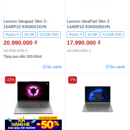
Lenovo Ideapad Slim 3 -
Lenovo IdeaPad Slim 3
16ARP10 83K80016VN
14ARP10 83K600E6VN
Ryzen 5
16 GB
512GB SSD
Ryzen 5
16 GB
512GB SSD
20.990.000 ₫
17.990.000 ₫
22.990.000 ₫
24.990.000 ₫
Tặng quà đến 300.000đ
So sánh
So sánh
-22%
-7%