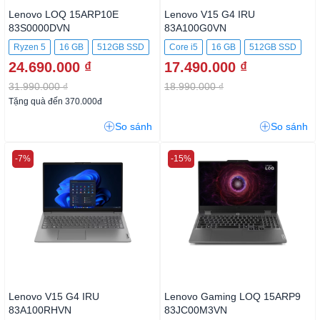
Lenovo LOQ 15ARP10E
Lenovo V15 G4 IRU
83S0000DVN
83A100G0VN
Ryzen 5
16 GB
512GB SSD
Core i5
16 GB
512GB SSD
24.690.000 ₫
17.490.000 ₫
31.990.000 ₫
18.990.000 ₫
Tặng quà đến 370.000đ
So sánh
So sánh
-7%
-15%
Lenovo V15 G4 IRU
Lenovo Gaming LOQ 15ARP9
83A100RHVN
83JC00M3VN