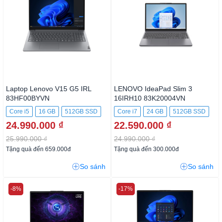
Laptop Lenovo V15 G5 IRL
LENOVO IdeaPad Slim 3
83HF00BYVN
16IRH10 83K20004VN
Core i5
16 GB
512GB SSD
Core i7
24 GB
512GB SSD
24.990.000 ₫
22.590.000 ₫
25.990.000 ₫
24.990.000 ₫
Tặng quà đến 659.000đ
Tặng quà đến 300.000đ
So sánh
So sánh
-8%
-17%