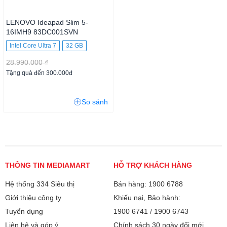
LENOVO Ideapad Slim 5-
16IMH9 83DC001SVN
Intel Core Ultra 7
32 GB
512GB SSD
28.990.000 ₫
Tặng quà đến 300.000đ
So sánh
THÔNG TIN MEDIAMART
HỖ TRỢ KHÁCH HÀNG
Hệ thống 334 Siêu thị
Bán hàng: 1900 6788
Giới thiệu công ty
Khiếu nại, Bảo hành:
Tuyển dụng
1900 6741
/
1900 6743
Liên hệ và góp ý
Chính sách 30 ngày đổi mới