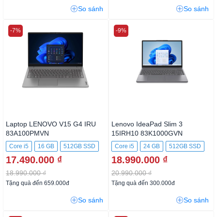
So sánh
So sánh
-7%
-9%
Laptop LENOVO V15 G4 IRU
Lenovo IdeaPad Slim 3
83A100PMVN
15IRH10 83K1000GVN
Core i5
16 GB
512GB SSD
Core i5
24 GB
512GB SSD
17.490.000 ₫
18.990.000 ₫
18.990.000 ₫
20.990.000 ₫
Tặng quà đến 659.000đ
Tặng quà đến 300.000đ
So sánh
So sánh