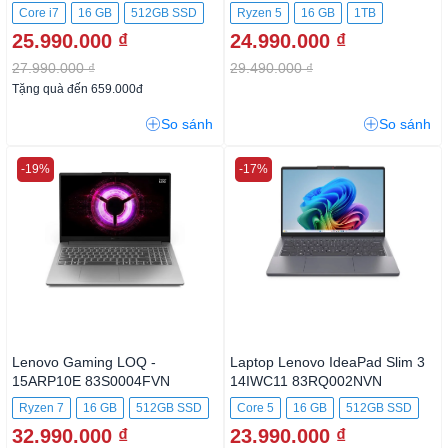
Core i7
16 GB
512GB SSD
Ryzen 5
16 GB
1TB
25.990.000 ₫
24.990.000 ₫
27.990.000 ₫
29.490.000 ₫
Tặng quà đến 659.000đ
So sánh
So sánh
-19%
-17%
Lenovo Gaming LOQ -
Laptop Lenovo IdeaPad Slim 3
15ARP10E 83S0004FVN
14IWC11 83RQ002NVN
Ryzen 7
16 GB
512GB SSD
Core 5
16 GB
512GB SSD
32.990.000 ₫
23.990.000 ₫