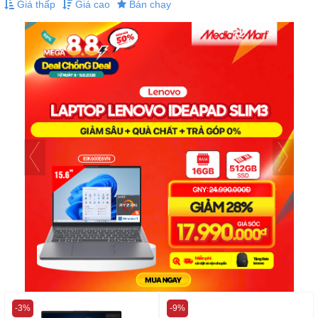
Giá thấp
Giá cao
Bán chạy
-3%
-9%