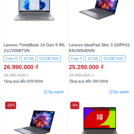
Lenovo ThinkBook 14 Gen 9 IRL
Lenovo IdeaPad Slim 3 16IPH11
21UY008TVN
83US0040VN
Core i5
16 GB
512GB SSD
Core 5
16 GB
512GB SSD
26.990.000 ₫
25.290.000 ₫
28.990.000 ₫
29.990.000 ₫
Tặng quà đến 659.000đ
Tặng quà đến 300.000đ
So sánh
So sánh
-16%
-8%