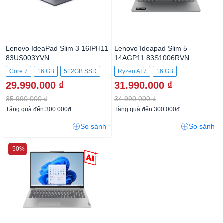
Lenovo IdeaPad Slim 3 16IPH11
Lenovo Ideapad Slim 5 -
83US003YVN
14AGP11 83S1006RVN
Core 7
16 GB
512GB SSD
Ryzen AI 7
16 GB
29.990.000 ₫
31.990.000 ₫
512GB SSD
35.990.000 ₫
34.990.000 ₫
Tặng quà đến 300.000đ
Tặng quà đến 300.000đ
So sánh
So sánh
-50%