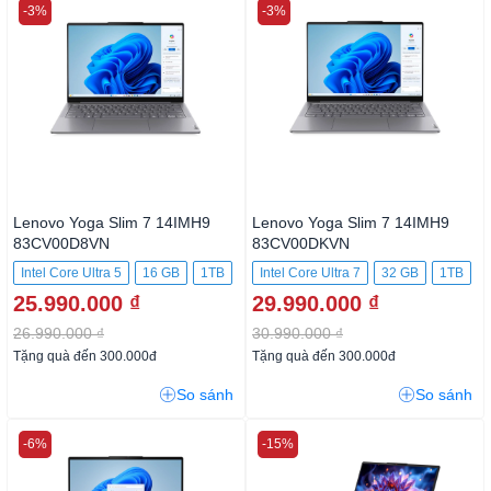
-3%
-3%
Lenovo Yoga Slim 7 14IMH9
Lenovo Yoga Slim 7 14IMH9
83CV00D8VN
83CV00DKVN
Intel Core Ultra 5
16 GB
1TB
Intel Core Ultra 7
32 GB
1TB
25.990.000 ₫
29.990.000 ₫
26.990.000 ₫
30.990.000 ₫
Tặng quà đến 300.000đ
Tặng quà đến 300.000đ
So sánh
So sánh
-6%
-15%