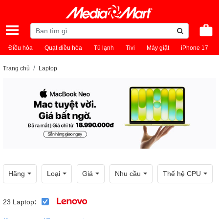
Điều hòa
Quạt điều hòa
Tủ lạnh
Tivi
Máy giặt
iPhone 17
Trang chủ
Laptop
Hãng
Loại
Giá
Nhu cầu
Thế hệ CPU
23
Laptop
: