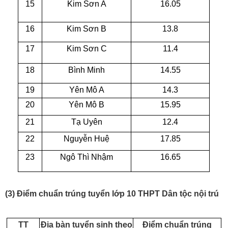
15
Kim Sơn A
16.05
16
Kim Sơn B
13.8
17
Kim Sơn C
11.4
18
Bình Minh
14.55
19
Yên Mô A
14.3
20
Yên Mô B
15.95
21
Tạ Uyên
12.4
22
Nguyễn Huệ
17.85
23
Ngô Thì Nhậm
16.65
(3) Điểm chuẩn trúng tuyển lớp 10 THPT Dân tộc nội trú
TT
Địa bàn tuyển sinh theo
Điểm chuẩn trúng