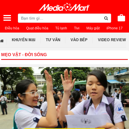
Điều hòa
Quạt điều hòa
Tủ lạnh
Tivi
Máy giặt
iPhone 17
KHUYẾN MẠI
TƯ VẤN
VÀO BẾP
VIDEO REVIEW
MẸO VẶT - ĐỜI SỐNG