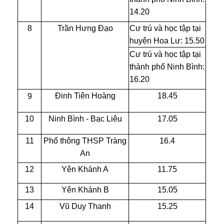
14.20
8
Trần Hưng Đạo
Cư trú và học tập tại
huyện Hoa Lư: 15.50
Cư trú và học tập tại
thành phố Ninh Bình:
16.20
Đinh Tiên Hoàng
18.45
9
10
Ninh Bình - Bạc Liêu
17.05
11
Phổ thông THSP Tràng
16.4
An
12
Yên Khánh A
11.75
13
Yên Khánh B
15.05
14
Vũ Duy Thanh
15.25