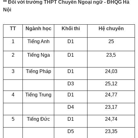
** Đối với trường THPT Chuyên Ngoại ngữ - ĐHQG Hà
Nội
TT
Ngành học
Khối thi
Hệ chuyên
1
Tiếng Anh
D1
25
2
Tiếng Nga
D1
23,5
3
Tiếng Pháp
D1
24,03
D3
25,12
4
Tiếng Trung
D1
24,77
D4
23,17
5
Tiếng Đức
D1
24,74
D5
23,35