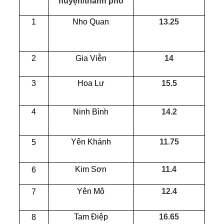
huyện/thành phố
1
Nho Quan
13.25
2
Gia Viễn
14
3
Hoa Lư
15.5
4
Ninh Bình
14.2
Yên Khánh
11.75
5
Kim Sơn
11.4
6
Yên Mô
12.4
7
Tam Điệp
16.65
8