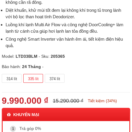
không cần rã đông.
Diệt khuẩn, khử mùi tốt đem lại không khí trong tủ trong lành
với bộ lọc than hoạt tính Deodorizer.
Luồng khí lạnh Multi Air Flow và công nghệ DoorCooling+ làm
lạnh từ cánh cửa giúp hơi lạnh lan tỏa đồng đều.
Công nghệ Smart Inverter vận hành êm ái, tiết kiệm điện hiệu
quả.
Model:
LTD33BLM
- Sku:
205365
Bảo hành:
24 Tháng
-
314 lít
335 lít
374 lít
9.990.000 ₫
15.290.000 ₫
Tiết kiệm (34%)
KHUYẾN MẠI
Trả góp 0%