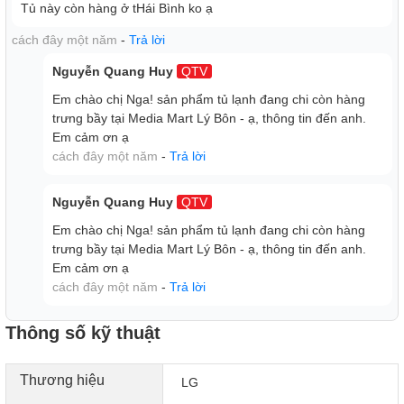
Tủ này còn hàng ở tHái Bình ko ạ
cách đây một năm
-
Trả lời
Nguyễn Quang Huy
QTV
Công nghệ làm lạnh + Công nghệ bảo quản thực
Em chào chị Nga! sản phẩm tủ lạnh đang chi còn hàng
phẩm
trưng bầy tại Media Mart Lý Bôn - ạ, thông tin đến anh.
Em cảm ơn ạ
cách đây một năm
-
Trả lời
- Công nghệ LINEAR Cooling duy trì độ lạnh đồng đều
khắp tủ, giúp thực phẩm luôn sẵn sàng để chế biến bất cứ
lúc nào.
Nguyễn Quang Huy
QTV
- Với DoorCooling+, cánh cửa tủ lan tỏa luồng hơi lạnh
Em chào chị Nga! sản phẩm tủ lạnh đang chi còn hàng
đồng đều vào các ngăn, đảm bảo nhiệt độ làm lạnh luôn ổn
trưng bầy tại Media Mart Lý Bôn - ạ, thông tin đến anh.
định.
Em cảm ơn ạ
cách đây một năm
-
Trả lời
- Công nghệ Multi Air Flow lan tỏa luồng khí lạnh đến mọi
góc cạnh của tủ lạnh, giúp nhiệt độ ổn định và thực phẩm
Thông số kỹ thuật
luôn tươi ngon.
- Ngăn Fresh 0 Zone bảo quản thực phẩm tươi sống ở
Thương hiệu
LG
nhiệt độ 0°C trong suốt 24 giờ, với thiết kế hộp kín giúp