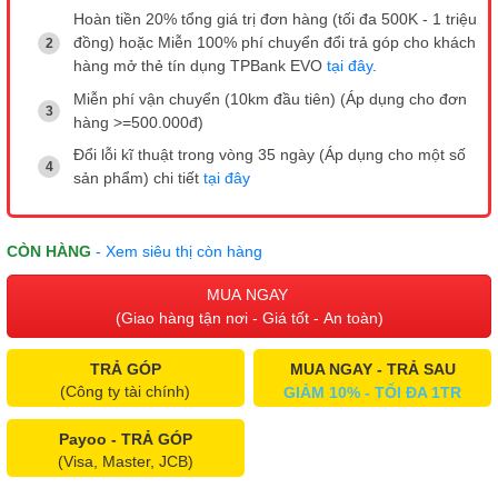
Hoàn tiền 20% tổng giá trị đơn hàng (tối đa 500K - 1 triệu
đồng) hoặc Miễn 100% phí chuyển đổi trả góp cho khách
hàng mở thẻ tín dụng TPBank EVO
tại đây
.
Miễn phí vận chuyển (10km đầu tiên) (Áp dụng cho đơn
hàng >=500.000đ)
Đổi lỗi kĩ thuật trong vòng 35 ngày (Áp dụng cho một số
sản phẩm) chi tiết
tại đây
CÒN HÀNG
- Xem siêu thị còn hàng
MUA NGAY
(Giao hàng tận nơi - Giá tốt - An toàn)
TRẢ GÓP
MUA NGAY - TRẢ SAU
(Công ty tài chính)
GIẢM 10% - TỐI ĐA 1TR
Payoo - TRẢ GÓP
(Visa, Master, JCB)