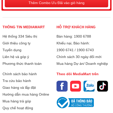
cm
Thêm Combo Ưu Đãi vào giỏ hàng
Bảo hành
24 Tháng
Xuất xứ
Indonesia
THÔNG TIN MEDIAMART
HỖ TRỢ KHÁCH HÀNG
Hệ thống 334 Siêu thị
Bán hàng: 1900 6788
Giới thiệu công ty
Khiếu nại, Bảo hành:
Tuyển dụng
1900 6741
/
1900 6743
Liên hệ và góp ý
Chính sách 30 ngày đổi mới
Tủ lạnh LG Inverter 334 lít LTD33BLM thích hợp với gia
Phương thức thanh toán
Mua hàng Dự án/ Doanh nghiệp
đình 3 - 4 thành viên. Tủ sở hữu công nghệ Smart Inverter
Chính sách bảo hành
Theo dõi MediaMart trên
tiết kiệm điện năng cùng bộ lọc khử mùi than hoạt tính loại
bỏ mùi hôi, công nghệ DoorCooling+ tỏa đều hơi lạnh từ
Tra cứu bảo hành
cửa tủ,... giúp cho người dùng yên tâm lưu trữ thực phẩm
Giao hàng và lắp đặt
mà không tốn nhiều chi phí tiêu thụ điện năng.
Hướng dẫn mua hàng Online
Mua hàng trả góp
Quy chế hoạt động