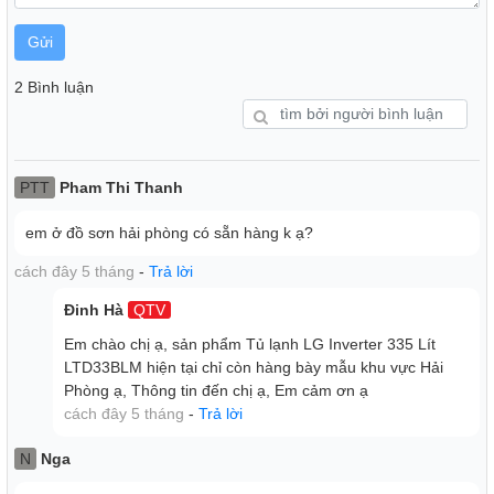
Gửi
2 Bình luận
Công nghệ tiết kiệm điện
PTT
Pham Thi Thanh
- Tủ lạnh LG sử dụng công nghệ Smart Inverter mang đến
em ở đồ sơn hải phòng có sẵn hàng k ạ?
một quá trình hoạt động êm ái, đồng thời tiết kiệm được
điện năng hiệu quả.
cách đây 5 tháng
-
Trả lời
Đinh Hà
QTV
Em chào chị ạ, sản phẩm Tủ lạnh LG Inverter 335 Lít
LTD33BLM hiện tại chỉ còn hàng bày mẫu khu vực Hải
Phòng ạ, Thông tin đến chị ạ, Em cảm ơn ạ
cách đây 5 tháng
-
Trả lời
N
Nga