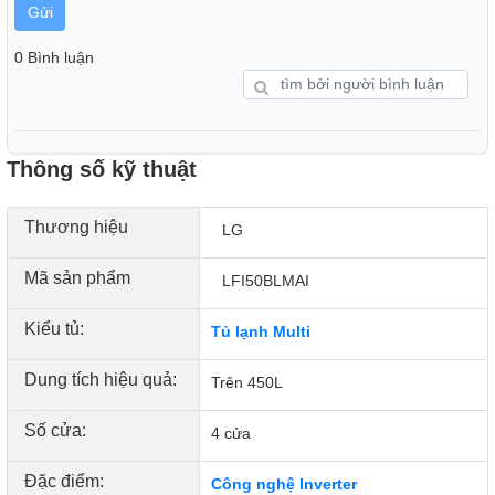
Gửi
0 Bình luận
Công nghệ tiết kiệm điện
- Tủ lạnh Inverter này sử dụng công nghệ Inverter giúp tủ
vận hành một cách êm ái cũng như tiết kiệm điện năng hiệu
Thông số kỹ thuật
quả.
Thương hiệu
LG
Mã sản phẩm
LFI50BLMAI
Kiểu tủ:
Tủ lạnh Multi
Dung tích hiệu quả:
Trên 450L
Số cửa:
4 cửa
Đặc điểm:
Công nghệ Inverter