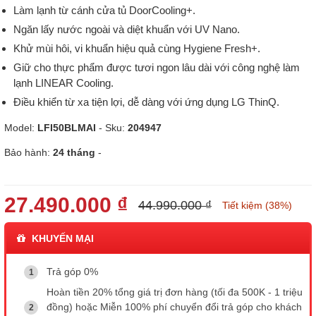
Làm lạnh từ cánh cửa tủ DoorCooling+.
Ngăn lấy nước ngoài và diệt khuẩn với UV Nano.
Khử mùi hôi, vi khuẩn hiệu quả cùng Hygiene Fresh+.
Giữ cho thực phẩm được tươi ngon lâu dài với công nghệ làm
lạnh LINEAR Cooling.
Điều khiển từ xa tiện lợi, dễ dàng với ứng dụng LG ThinQ.
Model:
LFI50BLMAI
- Sku:
204947
Bảo hành:
24 tháng
-
27.490.000 ₫
44.990.000 ₫
Tiết kiệm (38%)
KHUYẾN MẠI
Trả góp 0%
Hoàn tiền 20% tổng giá trị đơn hàng (tối đa 500K - 1 triệu
đồng) hoặc Miễn 100% phí chuyển đổi trả góp cho khách