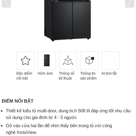
Đặc điểm
Hình ảnh
Thông số
Thông tin
AI tóm tắt
nổi bật
kỹ thuật
sản phẩm
ĐIỂM NỔI BẬT
Thiết kế kiểu tủ multi door, dung tích 508 lít đáp ứng tốt nhu cầu
sử dụng cho gia đình từ 4 - 5 người.
Gõ vào cửa hai lần để nhìn thấy bên trong tủ với công
nghệ InstaView.