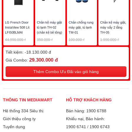
Chất liệu bên ngoài
Vật liệu PCM
Tủ lạnh:
Chất liệu khay Tủ
Kính chịu lực
LG French Door
Chân kệ máy giặt
Chân chống rung
Chân kệ máy giặt,
lạnh:
InstaView 508 Lít
tủ lạnh TH-02
máy giặt, tủ lạnh
máy sấy 2 tầng
Công nghệ kháng khuẩn khử mùi
LFI50BLMAI
(chân kệ bê tông)
TM-01
TH-05
Tủ lạnh Inverter -
Có
44.990.000 ₫
350.000 ₫
100.000 ₫
1.990.000 ₫
tiết kiệm điện:
- Bộ lọc 5 lớp Hygiene Fresh+ trang bị trên tủ cung cấp khả
27.490.000 ₫
250.000 ₫
70.000 ₫
1.490.000 ₫
năng lọc không khí, khử mùi cũng như loại bỏ vi khuẩn giúp
Tiết kiệm:
-18.130.000 đ
Công nghệ làm
Door cooling
không gian trong tủ trong lành tăng khả năng bảo quản thực
lạnh trên Tủ lạnh:
29.300.000 đ
Giá Combo:
Luồng khí lạnh đa chiều Multi Air Flow
phẩm.
Thêm Combo Ưu Đãi vào giỏ hàng
Công nghệ khử
Hygiene Fresh
mùi, kháng khuẩn:
Tiện ích:
Điều khiển từ xa LG ThinQ
THÔNG TIN MEDIAMART
HỖ TRỢ KHÁCH HÀNG
Cảnh báo mở cửa
Hệ thống 334 Siêu thị
Bán hàng: 1900 6788
Làm đông nhanh
Giới thiệu công ty
Khiếu nại, Bảo hành:
Làm đá tự động
Tuyển dụng
1900 6741
/
1900 6743