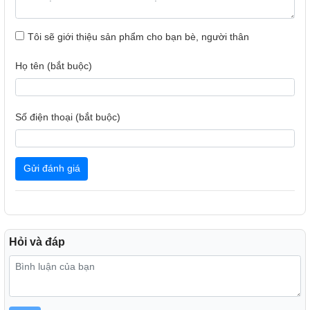
Fresh Zone được thiết kế theo dạng hộp kín, cung cấp khả
năng giữ ẩm giúp bảo quản các loại rau củ luôn tươi ngon
Tôi sẽ giới thiệu sản phẩm cho bạn bè, người thân
và không bị ôi thiu.
Họ tên (bắt buộc)
Ngăn đá
- Ngăn đá của tủ lạnh có dung tích 208 lít, các ngăn được
thiết kế theo dạng các hộc riêng biệt giúp bạn có thể sắp
Số điện thoại (bắt buộc)
xếp riêng các loại thực phẩm sống ở một bên mà không sợ
tình trạng lẫn mùi.
Gửi đánh giá
Hỏi và đáp