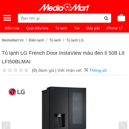
Điều hòa
Quạt điều hòa
Tủ lạnh
Tivi
Máy giặt
iPhone 17
MediaMart.Vn
Điện lạnh
Tủ lạnh
Tủ lạnh LG
Tủ lạnh LG French Door InstaView màu đen lì 508 Lít
LFI50BLMAI
(0)
đánh giá
|
Viết nhận xét
Thông số