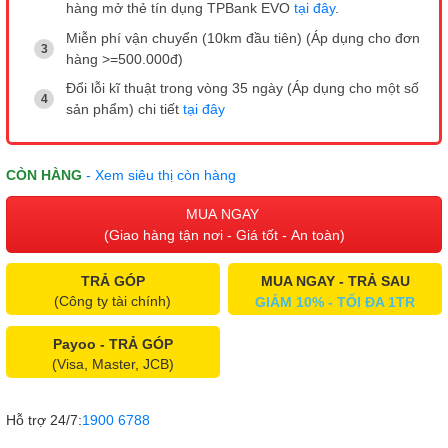
hàng mở thẻ tín dụng TPBank EVO
tại đây
.
Miễn phí vận chuyển (10km đầu tiên) (Áp dụng cho đơn
hàng >=500.000đ)
Đổi lỗi kĩ thuật trong vòng 35 ngày (Áp dụng cho một số
sản phẩm) chi tiết
tại đây
CÒN HÀNG
- Xem siêu thị còn hàng
MUA NGAY
(Giao hàng tận nơi - Giá tốt - An toàn)
TRẢ GÓP
MUA NGAY - TRẢ SAU
(Công ty tài chính)
GIẢM 10% - TỐI ĐA 1TR
Payoo - TRẢ GÓP
(Visa, Master, JCB)
Hỗ trợ 24/7:
1900 6788