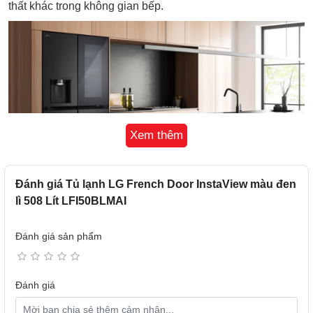
thất khác trong không gian bếp.
Xem thêm
Đánh giá Tủ lạnh LG French Door InstaView màu đen
lì 508 Lít LFI50BLMAI
Ngăn lạnh
Đánh giá sản phẩm
- Tủ lạnh LG này có dung tích ngăn lạnh là 300 lít. Bên trong
và cửa tủ còn được trang bị nhiều ngăn kệ giúp người dùng
dễ dàng phân loại và sắp xếp thực phẩm một cách dễ
Đánh giá
dàng.
- Vị trí dưới cùng của ngăn lạnh là ngăn giữ ẩm rau củ Big