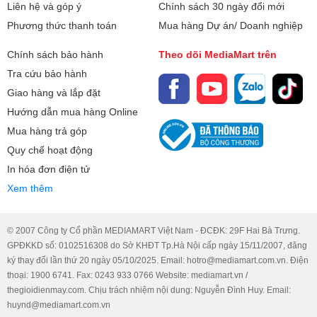
Kích thước:
Cao 178.7 cm - Rộng 83.5 cm - Sâu
Liên hệ và góp ý
Chính sách 30 ngày đổi mới
73 cm
Phương thức thanh toán
Mua hàng Dự án/ Doanh nghiệp
Chính sách bảo hành
Bảo hành
Theo dõi MediaMart trên
24 tháng
Tiện ích
Tra cứu bảo hành
Xuất xứ
Trung Quốc
- Ngăn lấy nước ngoài diệt khuẩn UVnano tiện lợi giúp
Giao hàng và lắp đặt
nguồn nước sử dụng từ tủ an toàn với sức khỏe của cả gia
Hướng dẫn mua hàng Online
đình.
Mua hàng trả góp
- Mặt kính InstaView giúp bạn dễ dàng quan sát thực phẩm
Quy chế hoạt động
bên trong tủ.
In hóa đơn điện tử
- Các ngăn bên trong tủ làm từ kính chịu lực và có khả năng
Xem thêm
gấp tiện lợi giúp dễ dàng thay đổi không gian lưu trữ, sắp
xếp thực phẩm.
© 2007 Công ty Cổ phần MEDIAMART Việt Nam - ĐCĐK: 29F Hai Bà Trưng.
- Hệ thống làm đá tự động SpacePlus giúp bạn không cần
GPĐKKD số: 0102516308 do Sở KHĐT Tp.Hà Nội cấp ngày 15/11/2007, đăng
tốn thời gian làm đá thủ công.
ký thay đổi lần thứ 20 ngày 05/10/2025. Email: hotro@mediamart.com.vn. Điện
thoại: 1900 6741. Fax: 0243 933 0766 Website: mediamart.vn /
- Khả năng chẩn đoán lỗi thông minh Smart Diagnosis đi
thegioidienmay.com. Chịu trách nhiệm nội dung: Nguyễn Đình Huy. Email:
cùng khả năng kết nối với điện thoại thông qua ứng dụng
huynd@mediamart.com.vn
LG ThinQ, giúp bạn nắm bắt được thông tin của tủ có đang