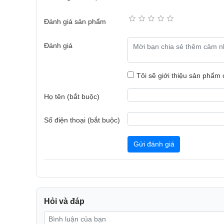
Đánh giá sản phẩm
*Hình ảnh chỉ mang tính chất minh họa
Đánh giá
Ngăn lạnh
Tôi sẽ giới thiệu sản phẩm
- Dung tích sử dụng ngăn lạnh là
248 lít
.
Họ tên (bắt buộc)
- Khay
kính cường lực
chắc chắn giúp người dùng yê
ngăn chứa hỗ trợ người dùng dễ dàng sắp xếp thực p
Số điện thoại (bắt buộc)
thuận tiện hơn, đảm bảo tủ luôn sạch sẽ.
Gửi đánh giá
- Đặc biệt, trong ngăn lạnh có
ngăn đông mềm Fresh 
ngăn này được thiết kế riêng biệt, đảm bảo nhiệt độ
nhau.
Ngăn đá
Hỏi và đáp
-
Tủ lạnh
có dung tích sử dụng ngăn đá
87 lít
, gồm cá