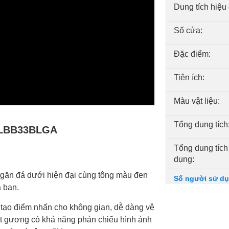
Dung tích hiệu
Số cửa:
Đặc điểm:
Tiện ích:
Màu vật liệu:
Tổng dung tích
t LBB33BLGA
Tổng dung tích
dụng:
găn đá dưới
hiện đại cùng
tông màu đen
Số người sử dụ
à bạn.
hợp:
tạo điểm nhấn cho không gian, dễ dàng vệ
Dung tích ngăn
ặt gương có khả năng phản chiếu hình ảnh
ngăn đá: