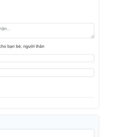
Tiện ích:
 cho bạn bè, người thân
n tâm lưu trữ thực phẩm. Tủ có nhiều
Kích thước:
hẩm, đồng thời việc vệ sinh tủ trở nên
Bảo hành
Converter
và
ngăn rau củ Fresh Zone
. Hai
Xuất xứ
 phù hợp với từng loại thực phẩm khác
c ngăn chứa riêng tiện lợi giúp người