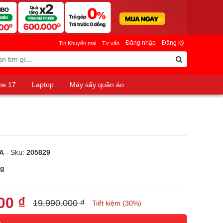
Đăng nhập
Đăng ký
Tin Khuyến mại
Tư vấn
ne 17
Laptop
Máy sấy quần áo
A
- Sku:
205829
ng
-
00 ₫
19.990.000 ₫
Tiết kiệm (30%)