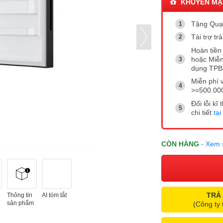
KHUYẾN MẠ
Tặng Quạt
Tài trợ t
Hoàn tiền 
hoặc Miễn
dụng TP
Miễn phí 
>=500.00
Đổi lỗi k
chi tiết
tại
CÒN HÀNG
- Xem 
TRẢ
Thông tin
AI tóm tắt
sản phẩm
(Công ty 