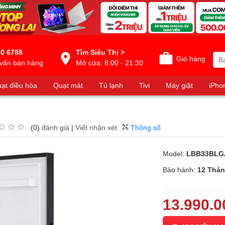
0 6788
Tìm Siêu Thị >
Giỏ hàng
vấn bán hàng
Mở cửa: 8:00 - 21:30
ạt điều hòa
Quạt mát
Tủ lạnh
Tivi
Máy giặt
iPho
(0)
đánh giá
|
Viết nhận xét
Thông số
Model:
LBB33BLG
Bảo hành:
12 Thá
13.990.0