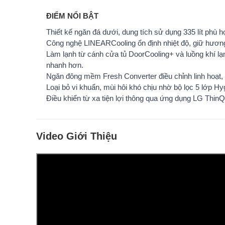
ĐIỂM NỔI BẬT
Thiết kế
ngăn đá dưới
, dung tích sử dụng
335 lít
phù hợ
Công nghệ LINEARCooling
ổn định nhiệt độ, giữ hương
Làm lạnh từ cánh cửa tủ DoorCooling+
và
luồng khí lạ
nhanh hơn.
Ngăn đông mềm Fresh Converter
điều chỉnh linh hoạt,
Loại bỏ vi khuẩn, mùi hôi khó chịu nhờ
bộ lọc 5 lớp Hy
Điều khiển từ xa tiện lợi thông qua ứng dụng
LG ThinQ
Video Giới Thiệu