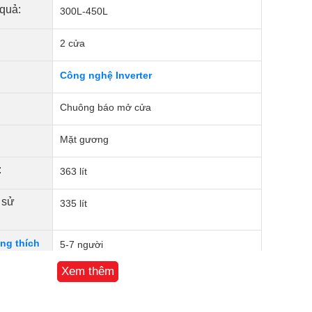
 quả:
300L-450L
2 cửa
Công nghệ Inverter
Chuông báo mở cửa
Mặt gương
:
363 lít
 sử
335 lít
ng thích
5-7 người
Xem thêm
 đông +
87 lít