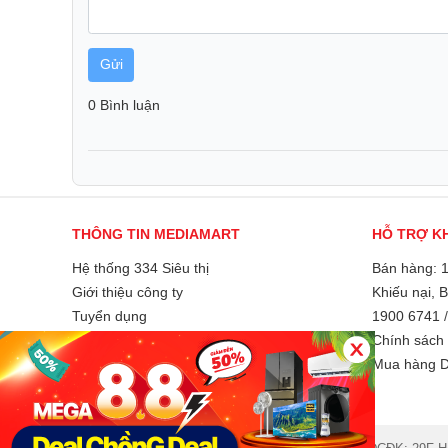
dùng dễ dàng phân loại và lưu trữ thực phẩm.
Gửi
0 Bình luận
THÔNG TIN MEDIAMART
HỖ TRỢ K
Hệ thống 334 Siêu thị
Bán hàng: 
Giới thiệu công ty
Khiếu nại, 
Tuyển dụng
1900 6741
Liên hệ và góp ý
Chính sách 
Phương thức thanh toán
Mua hàng D