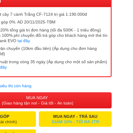
I
 cây 7 cánh Trắng CF-7124 trị giá 1.190.000đ
rả góp 0%. AD 20/11/2025-TBM
20% tổng giá trị đơn hàng (tối đa 500K - 1 triệu đồng)
 100% phí chuyển đổi trả góp cho khách hàng mở thẻ tín
Bank EVO
tại đây
.
vận chuyển (10km đầu tiên) (Áp dụng cho đơn hàng
0đ)
ĩ thuật trong vòng 35 ngày (Áp dụng cho một số sản phẩm)
 đây
siêu thị còn hàng
MUA NGAY
(Giao hàng tận nơi - Giá tốt - An toàn)
 GÓP
MUA NGAY - TRẢ SAU
tài chính)
GIẢM 10% - TỐI ĐA 1TR