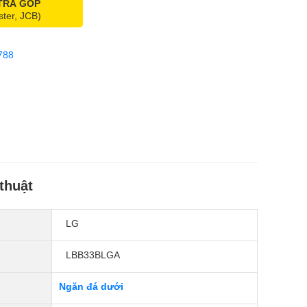
 TRẢ GÓP
ster, JCB)
788
thuật
LG
LBB33BLGA
Ngăn đá dưới