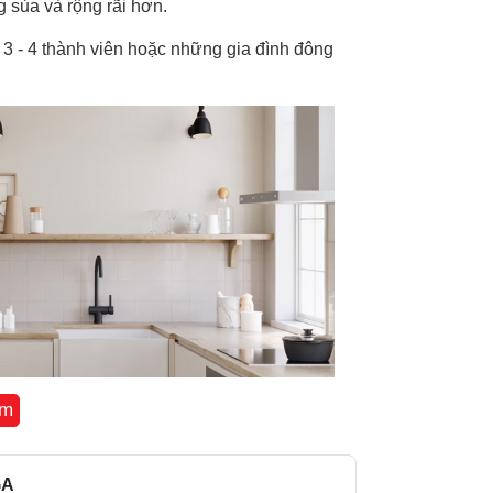
 sủa và rộng rãi hơn.
Dung tích ngăn
 3 - 4 thành viên
hoặc những gia đình đông
Chất liệu bên 
lạnh:
Chất liệu khay 
Tủ lạnh Inverter 
kiệm điện:
Công nghệ làm
trên Tủ lạnh:
Công nghệ khử
kháng khuẩn:
êm
Tính năng:
GA