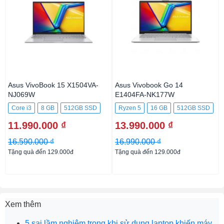
Asus VivoBook 15 X1504VA-
Asus Vivobook Go 14
NJ069W
E1404FA-NK177W
Core i3
8 GB
512GB SSD
Ryzen 5
16 GB
512GB SSD
11.990.000 ₫
13.990.000 ₫
16.590.000 ₫
16.990.000 ₫
Tặng quà đến 129.000đ
Tặng quà đến 129.000đ
Xem thêm
5 sai lầm nghiêm trọng khi sử dụng laptop khiến máy