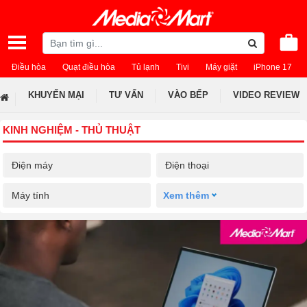
Điều hòa
Quạt điều hòa
Tủ lạnh
Tivi
Máy giặt
iPhone 17
KHUYẾN MẠI
TƯ VẤN
VÀO BẾP
VIDEO REVIEW
KINH NGHIỆM - THỦ THUẬT
Điện máy
Điện thoại
Máy tính
Xem thêm