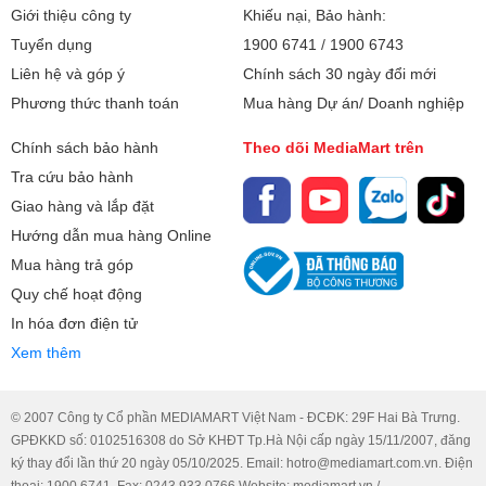
Giới thiệu công ty
Khiếu nại, Bảo hành:
Tuyển dụng
1900 6741
/
1900 6743
Liên hệ và góp ý
Chính sách 30 ngày đổi mới
Phương thức thanh toán
Mua hàng Dự án/ Doanh nghiệp
Chính sách bảo hành
Theo dõi MediaMart trên
Tra cứu bảo hành
Giao hàng và lắp đặt
Hướng dẫn mua hàng Online
Mua hàng trả góp
Quy chế hoạt động
In hóa đơn điện tử
Xem thêm
© 2007 Công ty Cổ phần MEDIAMART Việt Nam - ĐCĐK: 29F Hai Bà Trưng.
GPĐKKD số: 0102516308 do Sở KHĐT Tp.Hà Nội cấp ngày 15/11/2007, đăng
ký thay đổi lần thứ 20 ngày 05/10/2025. Email: hotro@mediamart.com.vn. Điện
thoại: 1900 6741. Fax: 0243 933 0766 Website: mediamart.vn /