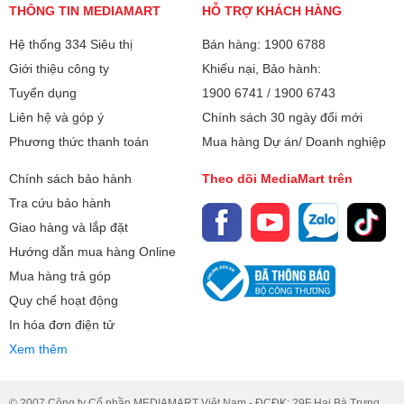
THÔNG TIN MEDIAMART
HỖ TRỢ KHÁCH HÀNG
Xuất xứ
Indonesia
Hệ thống 334 Siêu thị
Bán hàng: 1900 6788
Giới thiệu công ty
Khiếu nại, Bảo hành:
Tuyển dụng
1900 6741
/
1900 6743
Liên hệ và góp ý
Chính sách 30 ngày đổi mới
Phương thức thanh toán
Mua hàng Dự án/ Doanh nghiệp
Chính sách bảo hành
Theo dõi MediaMart trên
Tra cứu bảo hành
Giao hàng và lắp đặt
Hướng dẫn mua hàng Online
Mua hàng trả góp
Quy chế hoạt động
In hóa đơn điện tử
Xem thêm
© 2007 Công ty Cổ phần MEDIAMART Việt Nam - ĐCĐK: 29F Hai Bà Trưng.