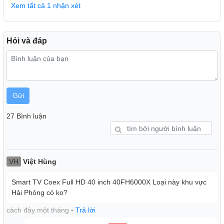
Xem tất cả 1 nhận xét
Hỏi và đáp
Gửi
Đa dạng kết nối
27 Bình luận
VH
Việt Hùng
Smart TV Coex Full HD 40 inch 40FH6000X Loại này khu vực
Hải Phòng có ko?
cách đây một tháng
-
Trả lời