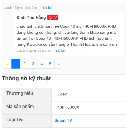
cách đây một năm
-
Trả lời
Đinh Thu Hằng
QTV
chào anh chị,Smart Tivi Coex 40 inch 40FH6000X FHD
đang không còn hàng, chị vui lòng tham khảo sang mã
Smart Tivi Coex 43'' 43FH6000HK FHD tích hợp tính
năng Karaoke có sẵn hàng ở Thanh Hóa ạ, em cảm ơn
cách đây một năm
-
Trả lời
‹
1
2
3
4
5
›
Thông số kỹ thuật
Thương hiệu
Coex
Mã sản phẩm
40FH6000X
Loại Tivi:
Smart TV