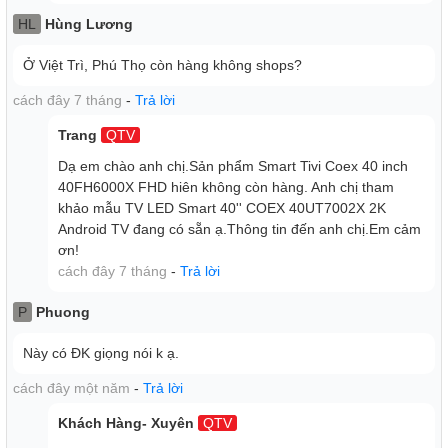
HL
Hùng Lương
Ở Việt Trì, Phú Thọ còn hàng không shops?
cách đây 7 tháng
-
Trả lời
Trang
QTV
Dạ em chào anh chị.Sản phẩm Smart Tivi Coex 40 inch
40FH6000X FHD hiên không còn hàng. Anh chị tham
khảo mẫu TV LED Smart 40'' COEX 40UT7002X 2K
Android TV đang có sẵn ạ.Thông tin đến anh chị.Em cảm
ơn!
cách đây 7 tháng
-
Trả lời
P
Phuong
Này có ĐK giọng nói k ạ.
cách đây một năm
-
Trả lời
Khách Hàng- Xuyên
QTV