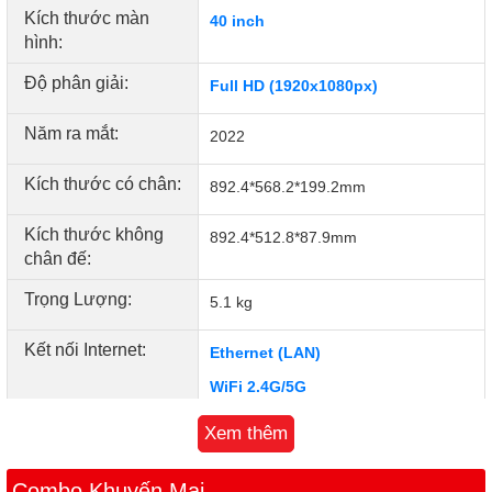
Kích thước màn
40 inch
hình:
Độ phân giải:
Full HD (1920x1080px)
Năm ra mắt:
2022
Kích thước có chân:
892.4*568.2*199.2mm
Kích thước không
892.4*512.8*87.9mm
chân đế:
Trọng Lượng:
5.1 kg
Kết nối Internet:
Ethernet (LAN)
WiFi 2.4G/5G
Xem thêm
Cổng AV:
Cổng Component
Cổng HDMI:
Combo Khuyến Mại
2 cổng