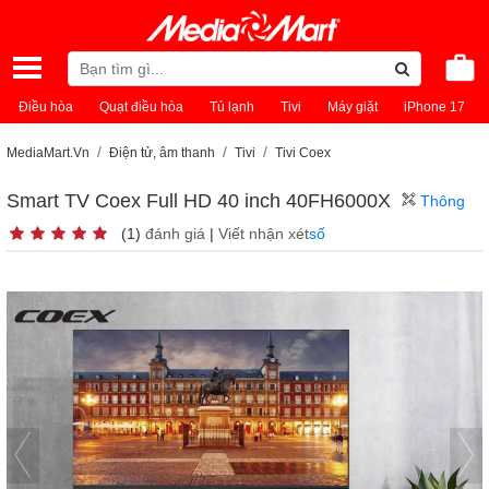
Điều hòa
Quạt điều hòa
Tủ lạnh
Tivi
Máy giặt
iPhone 17
MediaMart.Vn
Điện tử, âm thanh
Tivi
Tivi Coex
Smart TV Coex Full HD 40 inch 40FH6000X
Thông
(1)
đánh giá
|
Viết nhận xét
số