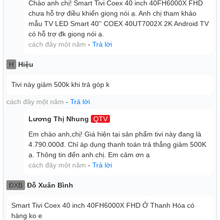
Chào anh chị! Smart Tivi Coex 40 inch 40FH6000X FHD
chưa hỗ trợ điều khiển giọng nói ạ. Anh chị tham khảo
mẫu TV LED Smart 40'' COEX 40UT7002X 2K Android TV
có hỗ trợ đk giọng nói ạ.
cách đây một năm
-
Trả lời
H
Hiệu
Tivi này giảm 500k khi trả góp k
cách đây một năm
-
Trả lời
Lương Thị Nhung
QTV
Em chào anh,chị! Giá hiện tại sản phẩm tivi này đang là
4.790.000đ. Chỉ áp dụng thanh toán trả thẳng giảm 500K
ạ. Thông tin đến anh.chị. Em cảm ơn ạ
cách đây một năm
-
Trả lời
ĐXB
Đỗ Xuân Bình
Smart Tivi Coex 40 inch 40FH6000X FHD Ở Thanh Hóa có
hàng ko e