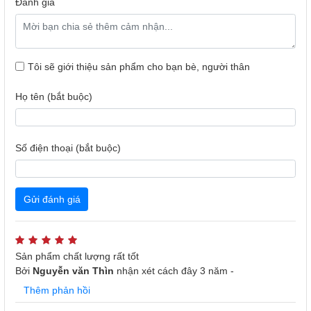
Đánh giá
Tôi sẽ giới thiệu sản phẩm cho bạn bè, người thân
Họ tên (bắt buộc)
Hệ điều hành Linux, dễ sử dụng, kho ứng dụng phong
Số điện thoại (bắt buộc)
phú
sử dụng hệ điều hành Linux thân thiện với
Smart Tivi Coex
Gửi đánh giá
người dùng, dễ dàng thao tác, giao diện trực quan, xử lý
mượt mà. Hơn nữa, tivi còn được cài đặt sẵn ứng dụng
YouTube....mang đến cho gia đình bạn phút giây thư giãn
sau những giờ làm việc căng thẳng.
Sản phẩm chất lượng rất tốt
Bởi
Nguyễn văn Thìn
nhận xét
cách đây 3 năm
-
Thêm phản hồi