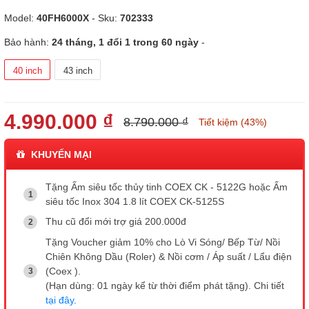
Model:
40FH6000X
- Sku:
702333
Bảo hành:
24 tháng, 1 đổi 1 trong 60 ngày
-
40 inch
43 inch
4.990.000 ₫
8.790.000 ₫
Tiết kiệm (43%)
KHUYẾN MẠI
Tặng Ấm siêu tốc thủy tinh COEX CK - 5122G hoặc Ấm
siêu tốc Inox 304 1.8 lít COEX CK-5125S
Thu cũ đổi mới trợ giá 200.000đ
Tặng Voucher giảm 10% cho Lò Vi Sóng/ Bếp Từ/ Nồi
Chiên Không Dầu (Roler) & Nồi cơm / Áp suất / Lẩu điện
(Coex ).
(Hạn dùng: 01 ngày kể từ thời điểm phát tặng). Chi tiết
tại đây
.