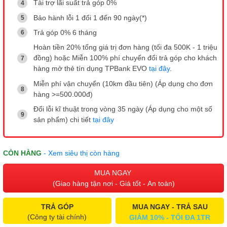
Tài trợ lãi suất trả góp 0%
Bảo hành lỗi 1 đổi 1 đến 90 ngày(*)
Trả góp 0% 6 tháng
Hoàn tiền 20% tổng giá trị đơn hàng (tối đa 500K - 1 triệu
đồng) hoặc Miễn 100% phí chuyển đổi trả góp cho khách
hàng mở thẻ tín dụng TPBank EVO
tại đây
.
Miễn phí vận chuyển (10km đầu tiên) (Áp dụng cho đơn
hàng >=500.000đ)
Đổi lỗi kĩ thuật trong vòng 35 ngày (Áp dụng cho một số
sản phẩm) chi tiết
tại đây
CÒN HÀNG
- Xem siêu thị còn hàng
MUA NGAY
(Giao hàng tận nơi - Giá tốt - An toàn)
TRẢ GÓP
MUA NGAY - TRẢ SAU
(Công ty tài chính)
GIẢM 10% - TỐI ĐA 1TR