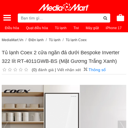
Điều hòa
Quạt điều hòa
Tủ lạnh
Tivi
Máy giặt
iPhone 17
MediaMart.Vn
Điện lạnh
Tủ lạnh
Tủ lạnh Coex
Tủ lạnh Coex 2 cửa ngăn đá dưới Bespoke Inverter
322 lít RT-4011GWB-BS (Mặt Gương Trắng Xanh)
(0)
đánh giá
|
Viết nhận xét
Thông số