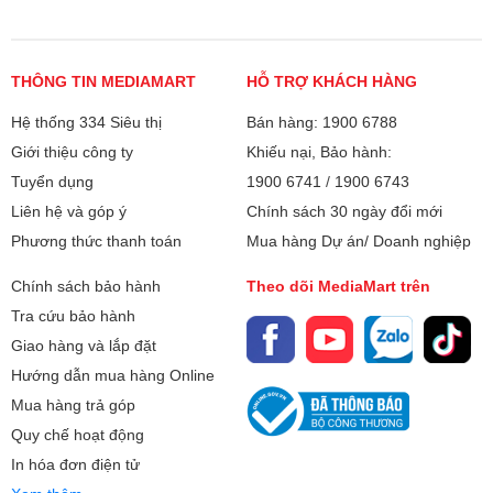
Chất liệu khay Tủ
Khay kính
lạnh:
THÔNG TIN MEDIAMART
HỖ TRỢ KHÁCH HÀNG
Tủ lạnh Inverter -
Có
tiết kiệm điện:
Hệ thống 334 Siêu thị
Bán hàng: 1900 6788
Giới thiệu công ty
Khiếu nại, Bảo hành:
Công nghệ làm
Luồng khí lạnh đa chiều Multi Air Flow
lạnh trên Tủ lạnh:
Tuyển dụng
1900 6741
/
1900 6743
Công nghệ No Frost
Liên hệ và góp ý
Chính sách 30 ngày đổi mới
Công nghệ khử
Phương thức thanh toán
Than hoạt tính
Mua hàng Dự án/ Doanh nghiệp
mùi, kháng khuẩn:
Chính sách bảo hành
Theo dõi MediaMart trên
Kích thước:
Kích thước sản phẩm:
Tra cứu bảo hành
645x704x1937mm
Giao hàng và lắp đặt
Hướng dẫn mua hàng Online
Bảo hành
24 tháng
Mua hàng trả góp
Xuất xứ
Quy chế hoạt động
Trung Quốc
In hóa đơn điện tử