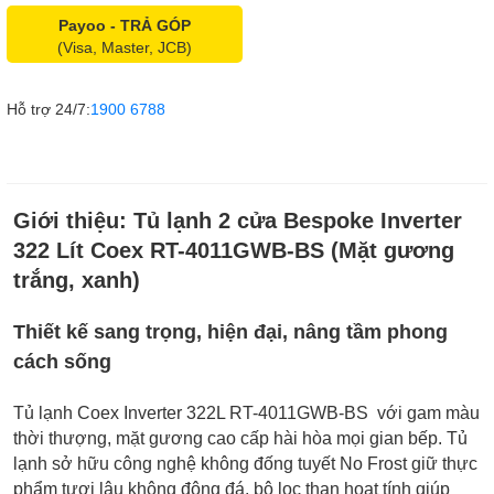
Payoo - TRẢ GÓP
(Visa, Master, JCB)
Hỗ trợ 24/7:
1900 6788
Giới thiệu:
Tủ lạnh 2 cửa Bespoke Inverter
322 Lít Coex RT-4011GWB-BS (Mặt gương
trắng, xanh)
Thiết kế sang trọng, hiện đại, nâng tầm phong
cách sống
Tủ lạnh Coex Inverter 322L RT-4011GWB-BS với gam màu
thời thượng, mặt gương cao cấp hài hòa mọi gian bếp. Tủ
lạnh sở hữu công nghệ không đống tuyết No Frost giữ thực
phẩm tươi lâu không đông đá, bộ lọc than hoạt tính giúp