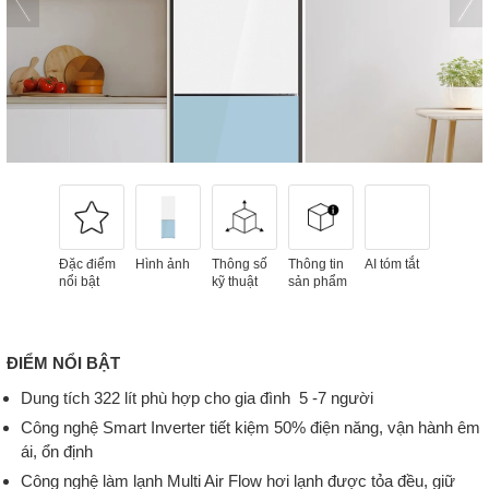
Đặc điểm
Hình ảnh
Thông số
Thông tin
AI tóm tắt
nổi bật
kỹ thuật
sản phẩm
ĐIỂM NỔI BẬT
Dung tích 322 lít phù hợp cho gia đình 5 -7 người
Công nghệ Smart Inverter tiết kiệm 50% điện năng, vận hành êm
ái, ổn định
Công nghệ làm lạnh Multi Air Flow hơi lạnh được tỏa đều, giữ