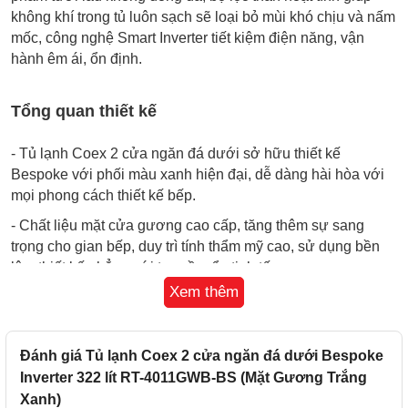
không khí trong tủ luôn sạch sẽ loại bỏ mùi khó chịu và nấm
mốc, công nghệ Smart Inverter tiết kiệm điện năng, vận
hành êm ái, ổn định.
Tổng quan thiết kế
- Tủ lạnh Coex 2 cửa ngăn đá dưới sở hữu thiết kế
Bespoke với phối màu xanh hiện đại, dễ dàng hài hòa với
mọi phong cách thiết kế bếp.
- Chất liệu mặt cửa gương cao cấp, tăng thêm sự sang
trọng cho gian bếp, duy trì tính thẩm mỹ cao, sử dụng bền
lâu, thiết kế phẳng với tay cầm ẩn tinh tế.
Xem thêm
- Tủ lạnh Coex có dung tích sử dụng 322 lít, thoải mái trong
việc lưu trữ thực phẩm và phù hợp với gia đình có từ 5 - 7
người.
Đánh giá Tủ lạnh Coex 2 cửa ngăn đá dưới Bespoke
Inverter 322 lít RT-4011GWB-BS (Mặt Gương Trắng
Xanh)