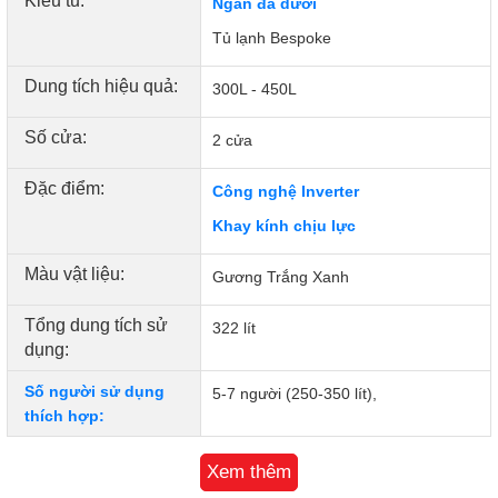
Kiểu tủ:
Ngăn đá dưới
được bảo quản tốt hơn, tươi ngon trong một thời gian dài
Tủ lạnh Bespoke
mà không bị đóng tuyết bên ngoài, ôi thiu hay dính vào
nhau.
Dung tích hiệu quả:
300L - 450L
Số cửa:
2 cửa
Đặc điểm:
Công nghệ Inverter
Khay kính chịu lực
Màu vật liệu:
Gương Trắng Xanh
Tổng dung tích sử
322 lít
dụng:
Số người sử dụng
5-7 người (250-350 lít),
thích hợp:
Chất liệu bên ngoài
Mặt gương
Xem thêm
Tủ lạnh: