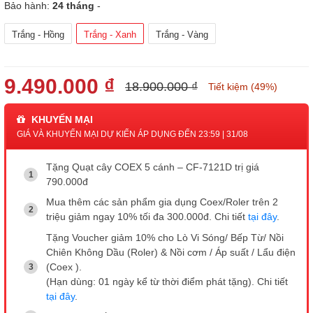
Bảo hành:
24 tháng
-
Trắng - Hồng
Trắng - Xanh
Trắng - Vàng
9.490.000 ₫
18.900.000 ₫
Tiết kiệm (49%)
KHUYẾN MẠI
GIÁ VÀ KHUYẾN MẠI DỰ KIẾN ÁP DỤNG ĐẾN 23:59 | 31/08
Tặng Quạt cây COEX 5 cánh – CF-7121D trị giá
790.000đ
Mua thêm các sản phẩm gia dụng Coex/Roler trên 2
triệu giảm ngay 10% tối đa 300.000đ. Chi tiết
tại đây
.
Tặng Voucher giảm 10% cho Lò Vi Sóng/ Bếp Từ/ Nồi
Chiên Không Dầu (Roler) & Nồi cơm / Áp suất / Lẩu điện
(Coex ).
(Hạn dùng: 01 ngày kể từ thời điểm phát tặng). Chi tiết
tại đây
.